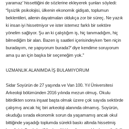
yaramaz’ hissettiğini de sözlerine ekleyerek şunları söyledi:
“İşsizlik psikolojisi, ülkenin ekonomik gidişatı, toplumun
beklentileri, ailenin dayatmaları oldukça zor bir süreç. Ne yazık
ki insan iyi hissetmiyor ve ister istemez farklı bir sektöre
yönelim sağlıyor. Şu an ki çalıştığım iş, hiç tanımadığım, hiç
bilmediğim bir alan. Bazen iş saatleri içerisindeyken ‘ben niçin
buradayım, ne yapıyorum burada?’ diye kendime soruyorum
ama şu an için başka bir seçeneğim yok.”
UZMANLIK ALANIMDA İŞ BULAMIYORUM
Sidar Soyürün de 27 yaşında ve Van 100. Yıl Üniversitesi
Arkeoloji bölümünden 2016 yılında mezun olmuş. Okulu
bitirdikten sonra inşaat başta olmak üzere çok sayıda sektörde
çalışmış ancak hiç biri arkeoloji alanında olmamış. Soyürün,
okuduğu sırada ekonomik sorun da yaşamamış ancak okul
bittiğinde yaşadığı toplumda sürekli baskı altında hissetmiş