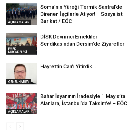
Soma’nın Yüreği Termik Santral’de
Direnen İşçilerle Atıyor! – Sosyalist
Barikat / EÖC
AÇIKLAMALAR
DİSK Devrimci Emekliler
Sendikasından Dersim’de Ziyaretler
EMEK
MÜCADELESİ
Hayrettin Can’ı Yitirdik…
GENEL HABER
Bahar İsyanının İradesiyle 1 Mayıs’ta
Alanlara, İstanbul’da Taksim’e! – EÖC
AÇIKLAMALAR