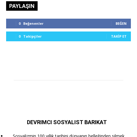
PAYLAŞIN
0
Beğenenler
BEĞEN
0
Takipçiler
TAKIP ET
DEVRIMCI SOSYALIST BARIKAT
Sosyalizmin 100 yıllık tarihini dünyanın belleğinden silmek