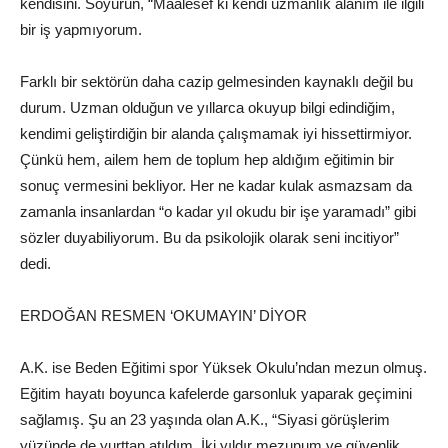
kendisini. Soyürün, “Maalesef ki kendi uzmanlık alanım ile ilgili
bir iş yapmıyorum.
Farklı bir sektörün daha cazip gelmesinden kaynaklı değil bu
durum. Uzman olduğun ve yıllarca okuyup bilgi edindiğim,
kendimi geliştirdiğin bir alanda çalışmamak iyi hissettirmiyor.
Çünkü hem, ailem hem de toplum hep aldığım eğitimin bir
sonuç vermesini bekliyor. Her ne kadar kulak asmazsam da
zamanla insanlardan “o kadar yıl okudu bir işe yaramadı” gibi
sözler duyabiliyorum. Bu da psikolojik olarak seni incitiyor”
dedi.
ERDOĞAN RESMEN ‘OKUMAYIN’ DİYOR
A.K. ise Beden Eğitimi spor Yüksek Okulu’ndan mezun olmuş.
Eğitim hayatı boyunca kafelerde garsonluk yaparak geçimini
sağlamış. Şu an 23 yaşında olan A.K., “Siyasi görüşlerim
yüzünde de yurttan atıldım. İki yıldır mezunum ve güvenlik