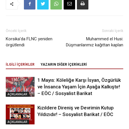
Önceki İçerik
Sonraki İçerik
Korsika’da FLNC yeniden
Muhammed el Husi:
örgütlendi
Düşmanlarımız kağıttan kaplan
İLGİLİ İÇERİKLER
YAZARIN DİĞER İÇERİKLERİ
1 Mayıs: Köleliğe Karşı İsyan, Özgürlük
ve İnsanca Yaşam İçin Ayağa Kalkıştır!
– EÖC / Sosyalist Barikat
AÇIKLAMALAR
Kızıldere Direniş ve Devrimin Kutup
Yıldızıdır! – Sosyalist Barikat / EÖC
AÇIKLAMALAR