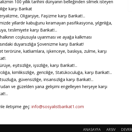
lizmin 100 yıllık tarihini dünyanın belleğinden silmek isteyen
iliğe karşı Barikat
ryalizme, Oligarşiye, Faşizme karşı Barikat!...
mizde yıllardır kabuğunu kıramayan pasifikasyona, yılgınlığa,
ya, teslimiyete karşı Barikat!...
 halkının coşkusuyla uyanması ve ayağa kalkması
ısındaki duyarsızlığa Şovenizme karşı Barikat!
et terörüne, katliamlara, işkenceye, baskıya, zulme, karşı
at!.
üye, eşitsizliğe, işsizliğe, karşı Barikat!...
cılığa, kimliksizliğe, gericiliğe, Statükoculuğa, karşı Barikat!...
uzluğa, güvensizliğe, insansızlığa karşı Barikat!...
udan ve güzelden yana gelişimi engelleyen herşeye karşı
at!...
mle iletişime geç:
info@sosyalistbarikat1.com
ANASAYFA
ARSIV
DEVRİ