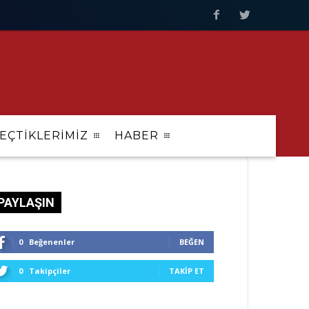
EÇTİKLERİMİZ
HABER
PAYLAŞIN
0
Beğenenler
BEĞEN
0
Takipçiler
TAKIP ET