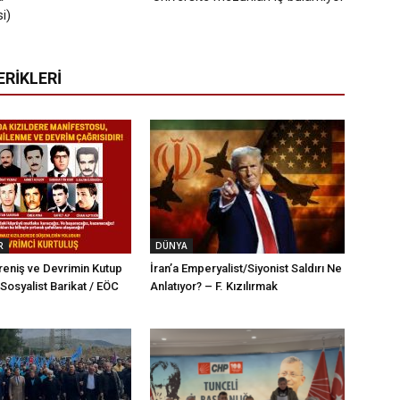
i)
ERİKLERİ
R
DÜNYA
ireniş ve Devrimin Kutup
İran’a Emperyalist/Siyonist Saldırı Ne
– Sosyalist Barikat / EÖC
Anlatıyor? – F. Kızılırmak