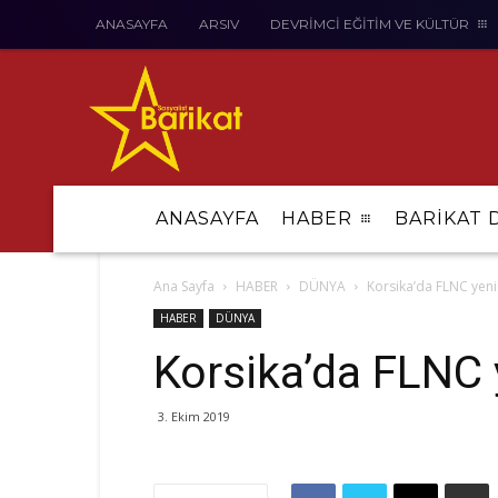
ANASAYFA
ARSIV
DEVRİMCİ EĞİTİM VE KÜLTÜR
ANASAYFA
HABER
BARİKAT 
Ana Sayfa
HABER
DÜNYA
Korsika’da FLNC yen
HABER
DÜNYA
Korsika’da FLNC 
3. Ekim 2019