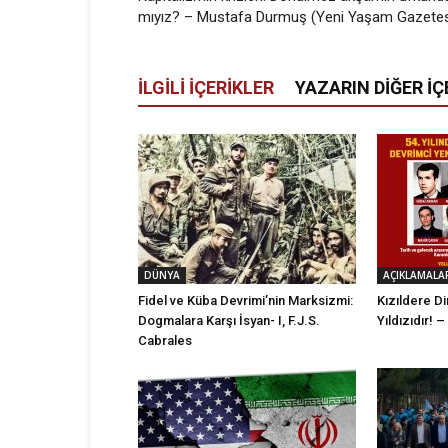
mıyız? – Mustafa Durmuş (Yeni Yaşam Gazetes
İLGİLİ İÇERİKLER
YAZARIN DİĞER İÇ
DÜNYA
AÇIKLAMALA
Fidel ve Küba Devrimi’nin Marksizmi:
Kızıldere D
Dogmalara Karşı İsyan- I, F.J.S.
Yıldızıdır! 
Cabrales