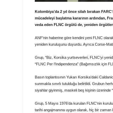
Kolombiya’da 2 yıl önce silah bırakan FARC’
mücadeleyi başlatma kararının ardından, Fran
veda eden FLNC örgütü de, yeniden örgütlen
ANF’nin haberine göre kendini yeni FLNC olarak t
yeniden kuruluşunu duyurdu. Ayrıca Corse-Matin 
Grup, “Biz, Korsika yurtseverleri, FLNC’yi yenid
“FLNC Per l’Indipendenza” (Bağımsızlık için FLN
Basın toplantısının Yukarı Korsika’daki Caldanic
sunmakla sınırlı tutulduğu belirtildi. Grubun her
siyahlar giyinmiş, maskeli beş kişinin üzerinde
Grup, 5 Mayıs 1976’da kurulan FLNC’nin kuruluş 
tarihi angajmanına uygun olarak, hiç bir zaman 