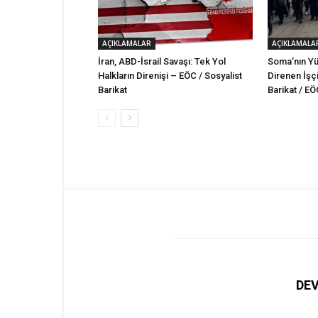
AÇIKLAMALAR
AÇIKLAMALA
İran, ABD-İsrail Savaşı: Tek Yol
Soma’nın Yü
Halkların Direnişi – EÖC / Sosyalist
Direnen İşçi
Barikat
Barikat / E
DEV