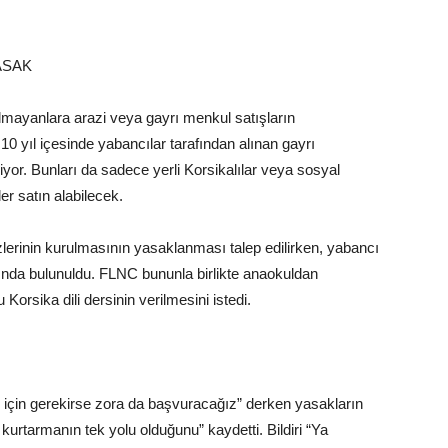
ASAK
olmayanlara arazi veya gayrı menkul satışların
0 yıl içesinde yabancılar tarafından alınan gayrı
iyor. Bunları da sadece yerli Korsikalılar veya sosyal
er satın alabilecek.
zlerinin kurulmasının yasaklanması talep edilirken, yabancı
ısında bulunuldu. FLNC bununla birlikte anaokuldan
Korsika dili dersinin verilmesini istedi.
 için gerekirse zora da başvuracağız” derken yasakların
 kurtarmanın tek yolu olduğunu” kaydetti. Bildiri “Ya