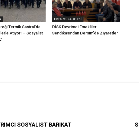
R
EMEK MÜCADELESİ
reği Termik Santral’de
DİSK Devrimci Emekliler
lerle Atıyor! – Sosyalist
Sendikasından Dersim’de Ziyaretler
ÖC
RIMCI SOSYALIST BARIKAT
S