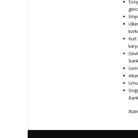
Sosya
geric
Empe
Ülke
korku
Kürt
karş
Devl
Barik
Sömür
Inkar
Umuts
Doğr
Barik
Bizi