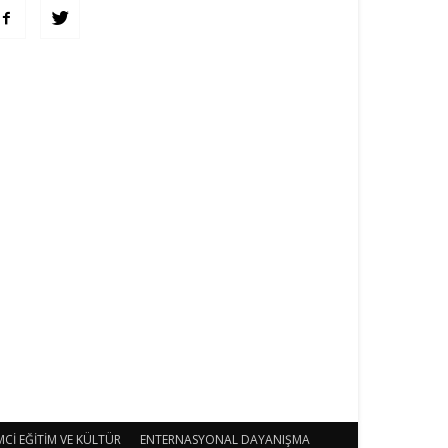
MCİ EĞİTİM VE KÜLTÜR
ENTERNASYONAL DAYANIŞMA