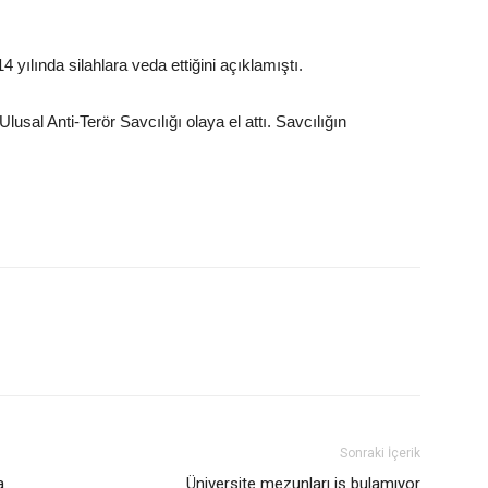
 yılında silahlara veda ettiğini açıklamıştı.
sal Anti-Terör Savcılığı olaya el attı. Savcılığın
Sonraki İçerik
a
Üniversite mezunları iş bulamıyor