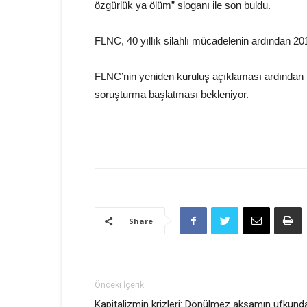
özgürlük ya ölüm” sloganı ile son buldu.
FLNC, 40 yıllık silahlı mücadelenin ardından 2014
FLNC’nin yeniden kuruluş açıklaması ardından Ulu
soruşturma başlatması bekleniyor.
Share
Önceki İçerik
Kapitalizmin krizleri: Dönülmez akşamın ufkund