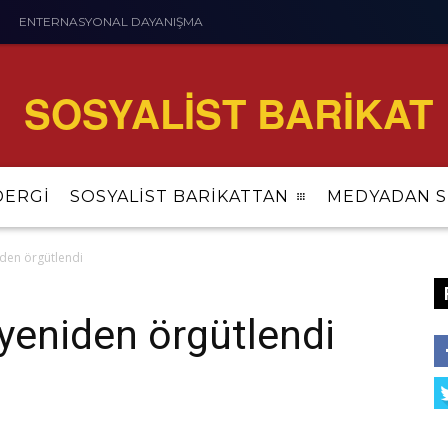
ENTERNASYONAL DAYANIŞMA
SOSYALİST BARİKAT
DERGİ
SOSYALİST BARİKATTAN
MEDYADAN S
iden örgütlendi
yeniden örgütlendi