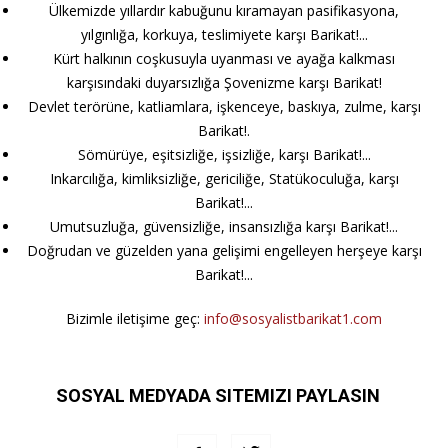
Ülkemizde yıllardır kabuğunu kıramayan pasifikasyona,
yılgınlığa, korkuya, teslimiyete karşı Barikat!...
Kürt halkının coşkusuyla uyanması ve ayağa kalkması
karşısındaki duyarsızlığa Şovenizme karşı Barikat!
Devlet terörüne, katliamlara, işkenceye, baskıya, zulme, karşı
Barikat!.
Sömürüye, eşitsizliğe, işsizliğe, karşı Barikat!...
Inkarcılığa, kimliksizliğe, gericiliğe, Statükoculuğa, karşı
Barikat!...
Umutsuzluğa, güvensizliğe, insansızlığa karşı Barikat!...
Doğrudan ve güzelden yana gelişimi engelleyen herşeye karşı
Barikat!...
Bizimle iletişime geç:
info@sosyalistbarikat1.com
SOSYAL MEDYADA SITEMIZI PAYLASIN