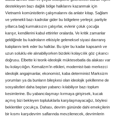
destekleyen bazı dağlık bölge halklarını kazanmak için
Vietnamlı komünistlerin çalışmalarını da anlatır kitap. Sağlam
ve yetenekli bazı kadrolar gider bu bölgelere yerleşir, partiyle
yıllarca bağ kurmaksızın çalışırlar, evlenir çoluk çocuğa
karışır, kendilerini kabul ettirirler oralarda. Ve kritik zamanlar
geldiğinde bu kadroların etkisiyle geleneksel siyasi davranış
kalıplarını terk eder bu halklar. Bu işler bu kadar kapsamlı ve
uzun soluklu ele alınabiliyorken bizdeki kolaycılık göz çıkarıcı
doğrusu. Elbette ki teorik-ideolojik müktesebatla da alakası var
bu kolaycılığın. Kemalizm’in etkileri, modernist-batı merkezci
ideolojik angajmanlar, ekonomist, kaba determinist Marksizm
yorumları ya da bunların bileşkesi olan ideolojik şekillenme de
sosyalistleri daha baştan yabancı kılabiliyor bazı toplum
kesimlerine. Bu yabancılaşmayı kırmaya girişirsek, kucak
açmış bizi bekleyen topluluklarla karşılaşmayacağız, böylesi
beklentiler çocukça. Dahası, devrim gününde dahi emekçilerin
bir kısmı karşıdevrim saflarında mevzilenecek, devrimlerin