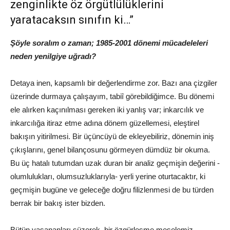
zenginlikte öz örgütlülüklerini
yaratacaksın sınıfın ki…”
Şöyle soralım o zaman; 1985-2001 dönemi mücadeleleri
neden yenilgiye uğradı?
Detaya inen, kapsamlı bir değerlendirme zor. Bazı ana çizgiler
üzerinde durmaya çalışayım, tabiî görebildiğimce. Bu dönemi
ele alırken kaçınılması gereken iki yanlış var; inkarcılık ve
inkarcılığa itiraz etme adına dönem güzellemesi, eleştirel
bakışın yitirilmesi. Bir üçüncüyü de ekleyebiliriz, dönemin iniş
çıkışlarını, genel bilançosunu görmeyen dümdüz bir okuma.
Bu üç hatalı tutumdan uzak duran bir analiz geçmişin değerini -
olumlulukları, olumsuzluklarıyla- yerli yerine oturtacaktır, ki
geçmişin bugüne ve geleceğe doğru filizlenmesi de bu türden
berrak bir bakış ister bizden.
Bütün yaşananları süzerek, bir özgürleşme meselemiz