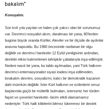
bakalım”
Konuşalım.
Son kırk yıla yayılan ve halen çok yakıcı olan bir sorunumuz
var. Devrimci-sosyalist akım, daralması bir yana, 80’lerden
bugüne büyük oranda Kürtler, Aleviler ve bir ölçüde de aydınlar
arasına hapsoldu. Bu 1980 öncesinde rastlanan bir olgu
değildir ve devrimci hareketin 12 Eylül yenilgisinin ardından,
devletin etkisi katmerlenen tahripkâr çabalarıyla inşa edilmiştir.
Nedeni nasılı bir yana, bu tablo aşılmadan, yani Türk halkının
devrimci-enternasyonalist siyasi iradesi inşa edilmeden,
bırakalım devrimi, sosyalizmi, kalıcı bir demokratik kazanım
dahi mümkün değildir. İster Kürt halkının ve ezilenlerin omuz
başlarında güçlü bir müttefik bulmaları, isterseniz her türden
faşist ve şovenist hareketin -bizim etkili olamamamız
nedeniyle- Türk halk kitlelerini bitmez tükenmez bir destek