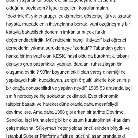
olduğunu söylesem? İçsel engelleri, koşullanmaları,
“doktrinleri”, yıkıcı grupçu çekişmeleri, gösterişçiliği vs. aşarak
hayata, mücadelenin ihtiyaçlarına berrak, yani özgürleşmiş bir
kafayla bakabilsek dönemin imkanlarını çok farklı
değerlendirebilirdik. Mücadelenin hangi “ihtiyacı” bizi öğrenci
derneklerini yıkıma sürüklemeye “zorladı”? Tabandan gelen
harika bir inisiyatif olan KESK, nasıl oldu da bürokratik, tabanı
dışlayıp grup pazarlıkları yapılan, daralan, ruhsuzlaşan bir
oluşuma evrildi? 90’lar boyunca etkili olan varoş dinamiği ne
yapılsaydı halkı kucaklayan, zengin örgütlülüklerle kök salmış
bir odağa dönüşebilirdi ve yapılan neydi? 1989-93 arasında işçi
sınıfı neredeyse hiç sokaktan çekilmedi. Evet ekonomik
talepler başattı ve hareket düne oranla daha mesafeliydi
devrimcilere. Ama daha 1988 gibi erken bir tarihte Devrimci
Sendikal İşçi Muhalefeti gibi bir oluşum kurulabilmişti -katıldım
çalışmalarına, Süleyman Yeter yoldaş öncülerinden biriydi- ve
İstanbul Şubeler Platformu fiziksel gücünü aşan oranda etki