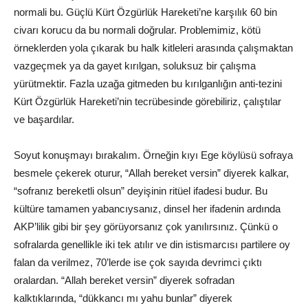
normali bu. Güçlü Kürt Özgürlük Hareketi’ne karşılık 60 bin
civarı korucu da bu normali doğrular. Problemimiz, kötü
örneklerden yola çıkarak bu halk kitleleri arasında çalışmaktan
vazgeçmek ya da gayet kırılgan, soluksuz bir çalışma
yürütmektir. Fazla uzağa gitmeden bu kırılganlığın anti-tezini
Kürt Özgürlük Hareketi’nin tecrübesinde görebiliriz, çalıştılar
ve başardılar.
Soyut konuşmayı bırakalım. Örneğin kıyı Ege köylüsü sofraya
besmele çekerek oturur, “Allah bereket versin” diyerek kalkar,
“sofranız bereketli olsun” deyişinin ritüel ifadesi budur. Bu
kültüre tamamen yabancıysanız, dinsel her ifadenin ardında
AKP’lilik gibi bir şey görüyorsanız çok yanılırsınız. Çünkü o
sofralarda genellikle iki tek atılır ve din istismarcısı partilere oy
falan da verilmez, 70’lerde ise çok sayıda devrimci çıktı
oralardan. “Allah bereket versin” diyerek sofradan
kalktıklarında, “dükkancı mı yahu bunlar” diyerek