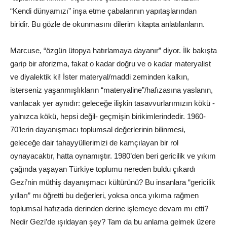
“Kendi dünyamızı” inşa etme çabalarının yapıtaşlarından
biridir. Bu gözle de okunmasını dilerim kitapta anlatılanların.
Marcuse, “özgün ütopya hatırlamaya dayanır” diyor. İlk bakışta
garip bir aforizma, fakat o kadar doğru ve o kadar materyalist
ve diyalektik ki! İster materyal/maddi zeminden kalkın,
isterseniz yaşanmışlıkların “materyaline”/hafızasına yaslanın,
varılacak yer aynıdır: geleceğe ilişkin tasavvurlarımızın kökü -
yalnızca kökü, hepsi değil- geçmişin birikimlerindedir. 1960-
70’lerin dayanışmacı toplumsal değerlerinin bilinmesi,
geleceğe dair tahayyüllerimizi de kamçılayan bir rol
oynayacaktır, hatta oynamıştır. 1980’den beri gericilik ve yıkım
çağında yaşayan Türkiye toplumu nereden buldu çıkardı
Gezi’nin müthiş dayanışmacı kültürünü? Bu insanlara “gericilik
yılları” mı öğretti bu değerleri, yoksa onca yıkıma rağmen
toplumsal hafızada derinden derine işlemeye devam mı etti?
Nedir Gezi’de ışıldayan şey? Tam da bu anlama gelmek üzere