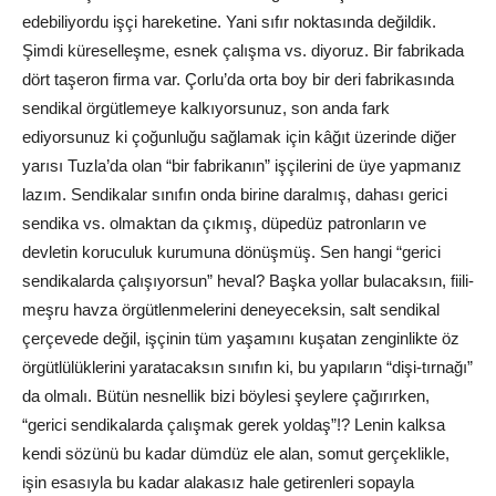
edebiliyordu işçi hareketine. Yani sıfır noktasında değildik.
Şimdi küreselleşme, esnek çalışma vs. diyoruz. Bir fabrikada
dört taşeron firma var. Çorlu’da orta boy bir deri fabrikasında
sendikal örgütlemeye kalkıyorsunuz, son anda fark
ediyorsunuz ki çoğunluğu sağlamak için kâğıt üzerinde diğer
yarısı Tuzla’da olan “bir fabrikanın” işçilerini de üye yapmanız
lazım. Sendikalar sınıfın onda birine daralmış, dahası gerici
sendika vs. olmaktan da çıkmış, düpedüz patronların ve
devletin koruculuk kurumuna dönüşmüş. Sen hangi “gerici
sendikalarda çalışıyorsun” heval? Başka yollar bulacaksın, fiili-
meşru havza örgütlenmelerini deneyeceksin, salt sendikal
çerçevede değil, işçinin tüm yaşamını kuşatan zenginlikte öz
örgütlülüklerini yaratacaksın sınıfın ki, bu yapıların “dişi-tırnağı”
da olmalı. Bütün nesnellik bizi böylesi şeylere çağırırken,
“gerici sendikalarda çalışmak gerek yoldaş”!? Lenin kalksa
kendi sözünü bu kadar dümdüz ele alan, somut gerçeklikle,
işin esasıyla bu kadar alakasız hale getirenleri sopayla