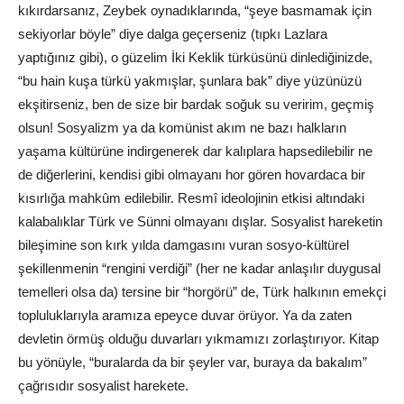
kıkırdarsanız, Zeybek oynadıklarında, “şeye basmamak için
sekiyorlar böyle” diye dalga geçerseniz (tıpkı Lazlara
yaptığınız gibi), o güzelim İki Keklik türküsünü dinlediğinizde,
“bu hain kuşa türkü yakmışlar, şunlara bak” diye yüzünüzü
ekşitirseniz, ben de size bir bardak soğuk su veririm, geçmiş
olsun! Sosyalizm ya da komünist akım ne bazı halkların
yaşama kültürüne indirgenerek dar kalıplara hapsedilebilir ne
de diğerlerini, kendisi gibi olmayanı hor gören hovardaca bir
kısırlığa mahkûm edilebilir. Resmî ideolojinin etkisi altındaki
kalabalıklar Türk ve Sünni olmayanı dışlar. Sosyalist hareketin
bileşimine son kırk yılda damgasını vuran sosyo-kültürel
şekillenmenin “rengini verdiği” (her ne kadar anlaşılır duygusal
temelleri olsa da) tersine bir “horgörü” de, Türk halkının emekçi
topluluklarıyla aramıza epeyce duvar örüyor. Ya da zaten
devletin örmüş olduğu duvarları yıkmamızı zorlaştırıyor. Kitap
bu yönüyle, “buralarda da bir şeyler var, buraya da bakalım”
çağrısıdır sosyalist harekete.