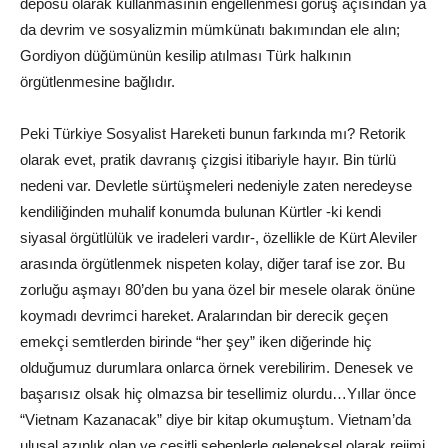
deposu olarak kullanmasının engellenmesi görüş açısından ya
da devrim ve sosyalizmin mümkünatı bakımından ele alın;
Gordiyon düğümünün kesilip atılması Türk halkının
örgütlenmesine bağlıdır.
Peki Türkiye Sosyalist Hareketi bunun farkında mı? Retorik
olarak evet, pratik davranış çizgisi itibariyle hayır. Bin türlü
nedeni var. Devletle sürtüşmeleri nedeniyle zaten neredeyse
kendiliğinden muhalif konumda bulunan Kürtler -ki kendi
siyasal örgütlülük ve iradeleri vardır-, özellikle de Kürt Aleviler
arasında örgütlenmek nispeten kolay, diğer taraf ise zor. Bu
zorluğu aşmayı 80’den bu yana özel bir mesele olarak önüne
koymadı devrimci hareket. Aralarından bir derecik geçen
emekçi semtlerden birinde “her şey” iken diğerinde hiç
olduğumuz durumlara onlarca örnek verebilirim. Denesek ve
başarısız olsak hiç olmazsa bir tesellimiz olurdu…Yıllar önce
“Vietnam Kazanacak” diye bir kitap okumuştum. Vietnam’da
ulusal azınlık olan ve çeşitli sebeplerle geleneksel olarak rejimi