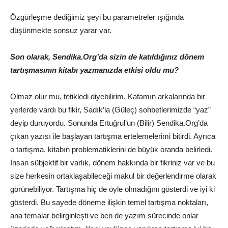
Özgürleşme dediğimiz şeyi bu parametreler ışığında
düşünmekte sonsuz yarar var.
Son olarak, Sendika.Org’da sizin de katıldığınız dönem
tartışmasının kitabı yazmanızda etkisi oldu mu?
Olmaz olur mu, tetikledi diyebilirim. Kafamın arkalarında bir
yerlerde vardı bu fikir, Sadık’la (Güleç) sohbetlerimizde “yaz”
deyip duruyordu. Sonunda Ertuğrul’un (Bilir) Sendika.Org’da
çıkan yazısı ile başlayan tartışma ertelemelerimi bitirdi. Ayrıca
o tartışma, kitabın problematiklerini de büyük oranda belirledi.
İnsan sübjektif bir varlık, dönem hakkında bir fikriniz var ve bu
size herkesin ortaklaşabileceği makul bir değerlendirme olarak
görünebiliyor. Tartışma hiç de öyle olmadığını gösterdi ve iyi ki
gösterdi. Bu sayede döneme ilişkin temel tartışma noktaları,
ana temalar belirginleşti ve ben de yazım sürecinde onlar