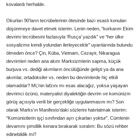
kovalardı herhalde.
Okurları 90’ların tecrübelerinin ötesinde bazı esaslı konuları
düşünmeye davet etmek isterim. Lenin neden, “korkarım Ekim
devrimi tecrübesini fazlasıyla ‘Rusça’ yazdık” ve “her ülke
sosyalizme kendi yolundan ilerleyecektir” uyarılarında bulundu
ölmeden önce? Çin, Küba, Vietnam, Cezayir, Nikaragua
devrimleri neden ana akım Marksizmlerin sapma, küçük
burjuva vs. dediği akımların öncülüğünde gelişti ya da ana
akımlar, ortadoksiler vs. neden bu devrimlerde hiç etkili
olamadılar? ML’nin lafzını mı esas alacağız, yoksa yaşayan
devrimci özünü, materyalist diyalektiğin devrim ve komünizm
görüş açısıyla verili bir gerçekliğe uygulanmasını mı? Son
olarak Marks’ın Manifesto’daki sözlerini hatırlatmak isterim:
“Komünistlerin işçi sınıfından ayrı çıkarları yoktur”. Cümlenin
devamını şimdilik kenara bırakarak soralım: Bu sözü rehber
edinebildik mi?