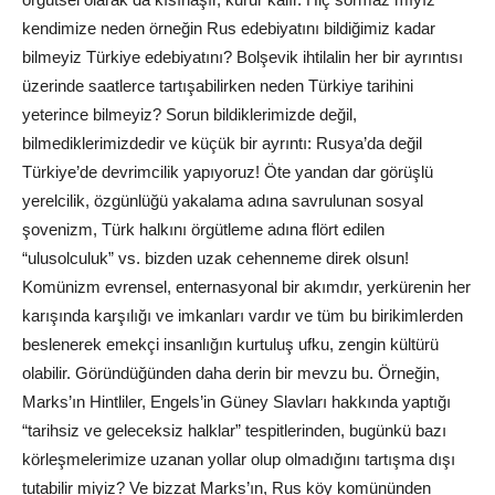
kendimize neden örneğin Rus edebiyatını bildiğimiz kadar
bilmeyiz Türkiye edebiyatını? Bolşevik ihtilalin her bir ayrıntısı
üzerinde saatlerce tartışabilirken neden Türkiye tarihini
yeterince bilmeyiz? Sorun bildiklerimizde değil,
bilmediklerimizdedir ve küçük bir ayrıntı: Rusya’da değil
Türkiye’de devrimcilik yapıyoruz! Öte yandan dar görüşlü
yerelcilik, özgünlüğü yakalama adına savrulunan sosyal
şovenizm, Türk halkını örgütleme adına flört edilen
“ulusolculuk” vs. bizden uzak cehenneme direk olsun!
Komünizm evrensel, enternasyonal bir akımdır, yerkürenin her
karışında karşılığı ve imkanları vardır ve tüm bu birikimlerden
beslenerek emekçi insanlığın kurtuluş ufku, zengin kültürü
olabilir. Göründüğünden daha derin bir mevzu bu. Örneğin,
Marks’ın Hintliler, Engels’in Güney Slavları hakkında yaptığı
“tarihsiz ve geleceksiz halklar” tespitlerinden, bugünkü bazı
körleşmelerimize uzanan yollar olup olmadığını tartışma dışı
tutabilir miyiz? Ve bizzat Marks’ın, Rus köy komününden