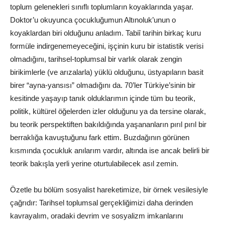
toplum gelenekleri sınıflı toplumların koyaklarında yaşar.
Doktor’u okuyunca çocukluğumun Altınoluk’unun o
koyaklardan biri olduğunu anladım. Tabiî tarihin birkaç kuru
formüle indirgenemeyeceğini, işçinin kuru bir istatistik verisi
olmadığını, tarihsel-toplumsal bir varlık olarak zengin
birikimlerle (ve arızalarla) yüklü olduğunu, üstyapıların basit
birer “ayna-yansısı” olmadığını da. 70’ler Türkiye’sinin bir
kesitinde yaşayıp tanık olduklarımın içinde tüm bu teorik,
politik, kültürel öğelerden izler olduğunu ya da tersine olarak,
bu teorik perspektiften bakıldığında yaşananların pırıl pırıl bir
berraklığa kavuştuğunu fark ettim. Buzdağının görünen
kısmında çocukluk anılarım vardır, altında ise ancak belirli bir
teorik bakışla yerli yerine oturtulabilecek asıl zemin.
Özetle bu bölüm sosyalist hareketimize, bir örnek vesilesiyle
çağrıdır: Tarihsel toplumsal gerçekliğimizi daha derinden
kavrayalım, oradaki devrim ve sosyalizm imkanlarını