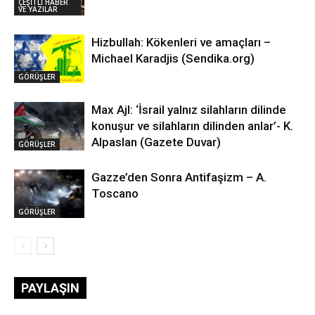
ÇEŞİTLİ HABER
VE YAZILAR
Hizbullah: Kökenleri ve amaçları –
Michael Karadjis (Sendika.org)
GÖRÜŞLER
Max Ajl: ‘İsrail yalnız silahların dilinde
konuşur ve silahların dilinden anlar’- K.
Alpaslan (Gazete Duvar)
GÖRÜŞLER
Gazze’den Sonra Antifaşizm – A.
Toscano
GÖRÜŞLER
PAYLAŞIN