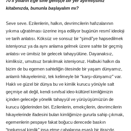
70’li yılların Ege’sine genişçe bir yer ayırmışsınız
kitabınızda, bununla başlayalım mı?
Seve seve. Ezilenlerin, halkın, devrimcilerin hafızalarının
yıkıma uğratılması üzerine inşa ediliyor bugünün resmî ideoloji
ve tarih anlatısı. Köksüz ve sonsuz bir “şimdi”ye hapsedilmek
isteniyoruz ya da aynı anlama gelmek üzere sahte bir geçmiş
anlatısı ve ümitsiz bir gelecek tahayyülüne. Dayanaksız,
kimliksiz, umutsuz bırakılmak isteniyoruz. Halbuki halkın da
bizim de bu egemen sahteliğin ötesinde bir yaşam dünyamız,
anlamlı hikayelerimiz, tek kelimeyle bir “karşı-dünyamız” var.
Haklı ve güzel bir dünya bu ve kimlik kurucu yönüyle salt
geçmişe ait değil, kendi sınıfsal ideo-kültürel kimliğimizin
içinden geleceğe yönelik tahayyül ve yürüyüşümüzün de
kurucu öğelerinden biri. Ezilenlerin, emekçilerin, devrimcilerin
hikayelerinde ifadesini bulan kimliğimize gururla sahip çıkmak,
egemenlerin pespaye fakat boğucu derecede baskın
“toplumsal kimlik” inşa etme çabalarına esaslı bir itirazdır.