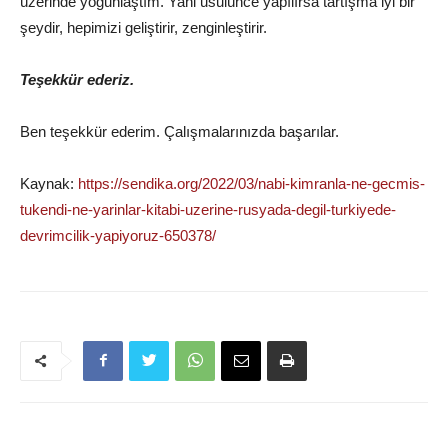
üzerinde yoğunlaştım. Yani usulünce yapılırsa tartışma iyi bir
şeydir, hepimizi geliştirir, zenginleştirir.
Teşekkür ederiz.
Ben teşekkür ederim. Çalışmalarınızda başarılar.
Kaynak:
https://sendika.org/2022/03/nabi-kimranla-ne-gecmis-
tukendi-ne-yarinlar-kitabi-uzerine-rusyada-degil-turkiyede-
devrimcilik-yapiyoruz-650378/