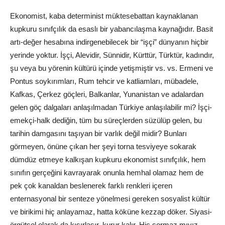
Ekonomist, kaba determinist müktesebattan kaynaklanan
kupkuru sınıfçılık da esaslı bir yabancılaşma kaynağıdır. Basit
artı-değer hesabına indirgenebilecek bir “işçi” dünyanın hiçbir
yerinde yoktur. İşçi, Alevidir, Sünnidir, Kürttür, Türktür, kadındır,
şu veya bu yörenin kültürü içinde yetişmiştir vs. vs. Ermeni ve
Pontus soykırımları, Rum tehcir ve katliamları, mübadele,
Kafkas, Çerkez göçleri, Balkanlar, Yunanistan ve adalardan
gelen göç dalgaları anlaşılmadan Türkiye anlaşılabilir mi? İşçi-
emekçi-halk dediğin, tüm bu süreçlerden süzülüp gelen, bu
tarihin damgasını taşıyan bir varlık değil midir? Bunları
görmeyen, önüne çıkan her şeyi torna tesviyeye sokarak
dümdüz etmeye kalkışan kupkuru ekonomist sınıfçılık, hem
sınıfın gerçeğini kavrayarak onunla hemhal olamaz hem de
pek çok kanaldan beslenerek farklı renkleri içeren
enternasyonal bir senteze yönelmesi gereken sosyalist kültür
ve birikimi hiç anlayamaz, hatta köküne kezzap döker. Siyasi-
örgütsel olarak da kısırlaşır, kurur kalır. Hiç sormaz mıyız