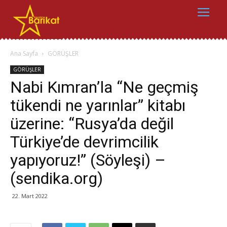
Ana Sayfa
GÖRÜŞLER
GÖRÜŞLER
Nabi Kımran’la “Ne geçmiş
tükendi ne yarınlar” kitabı
üzerine: “Rusya’da değil
Türkiye’de devrimcilik
yapıyoruz!” (Söyleşi) –
(sendika.org)
22. Mart 2022