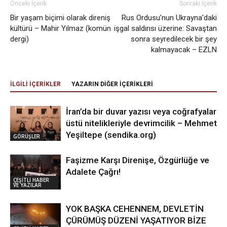
Önceki İçerik
Sonraki İçerik
Bir yaşam biçimi olarak direniş
Rus Ordusu’nun Ukrayna’daki
kültürü – Mahir Yılmaz (komün
işgal saldırısı üzerine: Savaştan
dergi)
sonra seyredilecek bir şey
kalmayacak – EZLN
İLGİLİ İÇERİKLER
YAZARIN DİĞER İÇERİKLERİ
İran’da bir duvar yazısı veya coğrafyalar
üstü nitelikleriyle devrimcilik – Mehmet
Yeşiltepe (sendika.org)
GÖRÜŞLER
Faşizme Karşı Direnişe, Özgürlüğe ve
Adalete Çağrı!
ÇEŞİTLİ HABER
VE YAZILAR
YOK BAŞKA CEHENNEM, DEVLETİN
ÇÜRÜMÜŞ DÜZENİ YAŞATIYOR BİZE