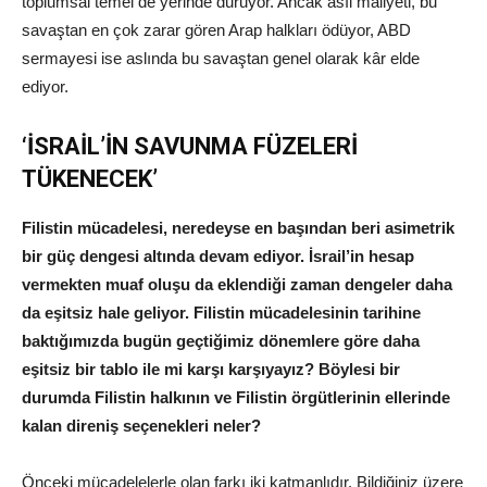
toplumsal temel de yerinde duruyor. Ancak asıl maliyeti, bu
savaştan en çok zarar gören Arap halkları ödüyor, ABD
sermayesi ise aslında bu savaştan genel olarak kâr elde
ediyor.
‘İSRAİL’İN SAVUNMA FÜZELERİ
TÜKENECEK’
Filistin mücadelesi, neredeyse en başından beri asimetrik
bir güç dengesi altında devam ediyor. İsrail’in hesap
vermekten muaf oluşu da eklendiği zaman dengeler daha
da eşitsiz hale geliyor. Filistin mücadelesinin tarihine
baktığımızda bugün geçtiğimiz dönemlere göre daha
eşitsiz bir tablo ile mi karşı karşıyayız? Böylesi bir
durumda Filistin halkının ve Filistin örgütlerinin ellerinde
kalan direniş seçenekleri neler?
Önceki mücadelelerle olan farkı iki katmanlıdır. Bildiğiniz üzere