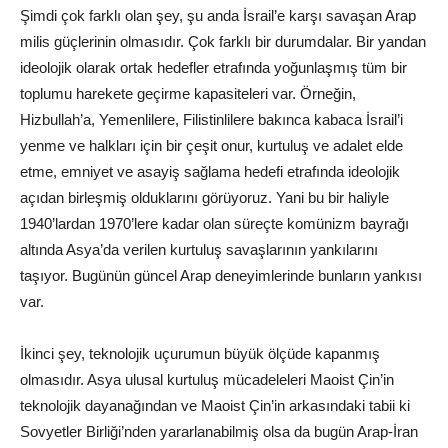
Şimdi çok farklı olan şey, şu anda İsrail’e karşı savaşan Arap
milis güçlerinin olmasıdır. Çok farklı bir durumdalar. Bir yandan
ideolojik olarak ortak hedefler etrafında yoğunlaşmış tüm bir
toplumu harekete geçirme kapasiteleri var. Örneğin,
Hizbullah’a, Yemenlilere, Filistinlilere bakınca kabaca İsrail’i
yenme ve halkları için bir çeşit onur, kurtuluş ve adalet elde
etme, emniyet ve asayiş sağlama hedefi etrafında ideolojik
açıdan birleşmiş olduklarını görüyoruz. Yani bu bir haliyle
1940’lardan 1970’lere kadar olan süreçte komünizm bayrağı
altında Asya’da verilen kurtuluş savaşlarının yankılarını
taşıyor. Bugünün güncel Arap deneyimlerinde bunların yankısı
var.
İkinci şey, teknolojik uçurumun büyük ölçüde kapanmış
olmasıdır. Asya ulusal kurtuluş mücadeleleri Maoist Çin’in
teknolojik dayanağından ve Maoist Çin’in arkasındaki tabii ki
Sovyetler Birliği’nden yararlanabilmiş olsa da bugün Arap-İran