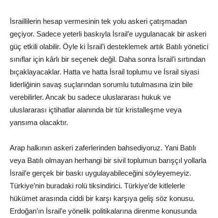
İsraillilerin hesap vermesinin tek yolu askeri çatışmadan
geçiyor. Sadece yeterli baskıyla İsrail’e uygulanacak bir askeri
güç etkili olabilir. Öyle ki İsrail’i desteklemek artık Batılı yönetici
sınıflar için kârlı bir seçenek değil. Daha sonra İsrail’i sırtından
bıçaklayacaklar. Hatta ve hatta İsrail toplumu ve İsrail siyasi
liderliğinin savaş suçlarından sorumlu tutulmasına izin bile
verebilirler. Ancak bu sadece uluslararası hukuk ve
uluslararası içtihatlar alanında bir tür kristalleşme veya
yansıma olacaktır.
Arap halkının askeri zaferlerinden bahsediyoruz. Yani Batılı
veya Batılı olmayan herhangi bir sivil toplumun barışçıl yollarla
İsrail’e gerçek bir baskı uygulayabileceğini söyleyemeyiz.
Türkiye’nin buradaki rolü tiksindirici. Türkiye’de kitlelerle
hükümet arasında ciddi bir karşı karşıya geliş söz konusu.
Erdoğan’ın İsrail’e yönelik politikalarına direnme konusunda