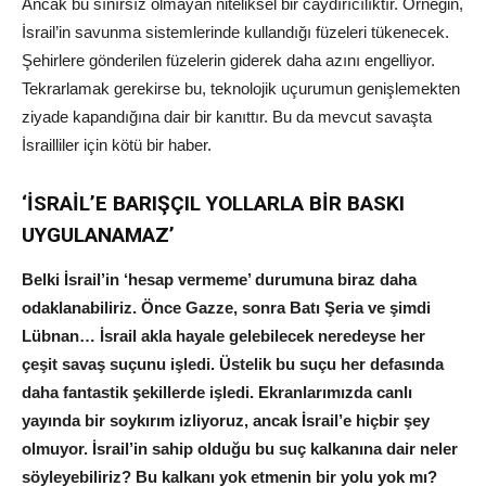
Ancak bu sınırsız olmayan niteliksel bir caydırıcılıktır. Örneğin,
İsrail’in savunma sistemlerinde kullandığı füzeleri tükenecek.
Şehirlere gönderilen füzelerin giderek daha azını engelliyor.
Tekrarlamak gerekirse bu, teknolojik uçurumun genişlemekten
ziyade kapandığına dair bir kanıttır. Bu da mevcut savaşta
İsrailliler için kötü bir haber.
‘İSRAİL’E BARIŞÇIL YOLLARLA BİR BASKI
UYGULANAMAZ’
Belki İsrail’in ‘hesap vermeme’ durumuna biraz daha
odaklanabiliriz. Önce Gazze, sonra Batı Şeria ve şimdi
Lübnan… İsrail akla hayale gelebilecek neredeyse her
çeşit savaş suçunu işledi. Üstelik bu suçu her defasında
daha fantastik şekillerde işledi. Ekranlarımızda canlı
yayında bir soykırım izliyoruz, ancak İsrail’e hiçbir şey
olmuyor. İsrail’in sahip olduğu bu suç kalkanına dair neler
söyleyebiliriz? Bu kalkanı yok etmenin bir yolu yok mı?