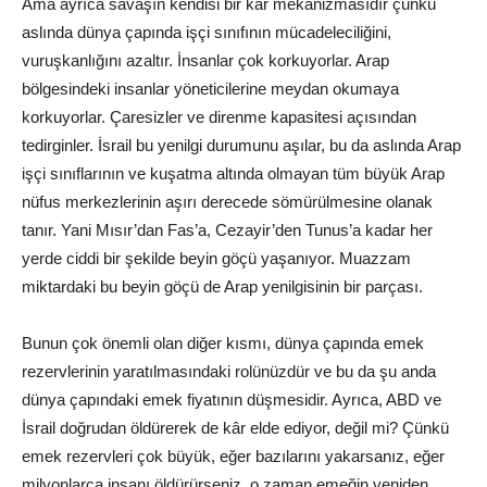
Ama ayrıca savaşın kendisi bir kâr mekanizmasıdır çünkü
aslında dünya çapında işçi sınıfının mücadeleciliğini,
vuruşkanlığını azaltır. İnsanlar çok korkuyorlar. Arap
bölgesindeki insanlar yöneticilerine meydan okumaya
korkuyorlar. Çaresizler ve direnme kapasitesi açısından
tedirginler. İsrail bu yenilgi durumunu aşılar, bu da aslında Arap
işçi sınıflarının ve kuşatma altında olmayan tüm büyük Arap
nüfus merkezlerinin aşırı derecede sömürülmesine olanak
tanır. Yani Mısır’dan Fas’a, Cezayir’den Tunus’a kadar her
yerde ciddi bir şekilde beyin göçü yaşanıyor. Muazzam
miktardaki bu beyin göçü de Arap yenilgisinin bir parçası.
Bunun çok önemli olan diğer kısmı, dünya çapında emek
rezervlerinin yaratılmasındaki rolünüzdür ve bu da şu anda
dünya çapındaki emek fiyatının düşmesidir. Ayrıca, ABD ve
İsrail doğrudan öldürerek de kâr elde ediyor, değil mi? Çünkü
emek rezervleri çok büyük, eğer bazılarını yakarsanız, eğer
milyonlarca insanı öldürürseniz, o zaman emeğin yeniden