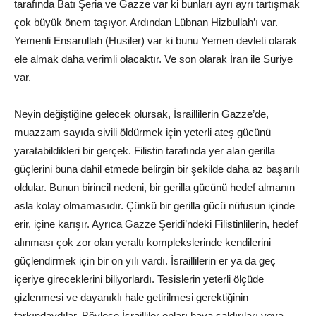
tarafında Batı Şeria ve Gazze var ki bunları ayrı ayrı tartışmak
çok büyük önem taşıyor. Ardından Lübnan Hizbullah’ı var.
Yemenli Ensarullah (Husiler) var ki bunu Yemen devleti olarak
ele almak daha verimli olacaktır. Ve son olarak İran ile Suriye
var.
Neyin değiştiğine gelecek olursak, İsraillilerin Gazze’de,
muazzam sayıda sivili öldürmek için yeterli ateş gücünü
yaratabildikleri bir gerçek. Filistin tarafında yer alan gerilla
güçlerini buna dahil etmede belirgin bir şekilde daha az başarılı
oldular. Bunun birincil nedeni, bir gerilla gücünü hedef almanın
asla kolay olmamasıdır. Çünkü bir gerilla gücü nüfusun içinde
erir, içine karışır. Ayrıca Gazze Şeridi’ndeki Filistinlilerin, hedef
alınması çok zor olan yeraltı komplekslerinde kendilerini
güçlendirmek için bir on yılı vardı. İsraillilerin er ya da geç
içeriye gireceklerini biliyorlardı. Tesislerin yeterli ölçüde
gizlenmesi ve dayanıklı hale getirilmesi gerektiğinin
farkındaydılar. Böylece İsrailliler onları hava saldırıları veya