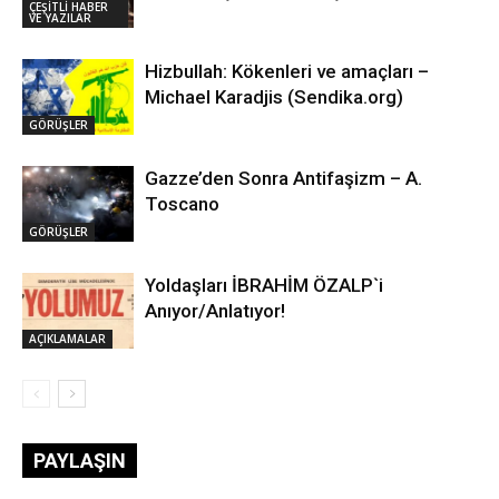
ÇEŞİTLİ HABER
VE YAZILAR
Hizbullah: Kökenleri ve amaçları –
Michael Karadjis (Sendika.org)
GÖRÜŞLER
Gazze’den Sonra Antifaşizm – A.
Toscano
GÖRÜŞLER
Yoldaşları İBRAHİM ÖZALP`i
Anıyor/Anlatıyor!
AÇIKLAMALAR
PAYLAŞIN