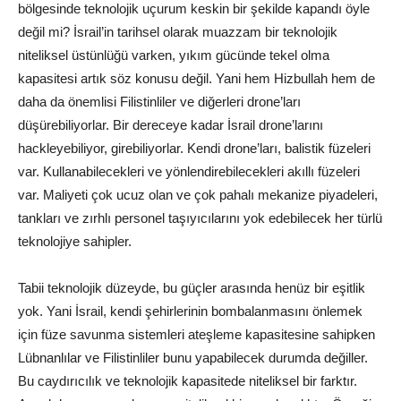
bölgesinde teknolojik uçurum keskin bir şekilde kapandı öyle
değil mi? İsrail’in tarihsel olarak muazzam bir teknolojik
niteliksel üstünlüğü varken, yıkım gücünde tekel olma
kapasitesi artık söz konusu değil. Yani hem Hizbullah hem de
daha da önemlisi Filistinliler ve diğerleri drone’ları
düşürebiliyorlar. Bir dereceye kadar İsrail drone’larını
hackleyebiliyor, girebiliyorlar. Kendi drone’ları, balistik füzeleri
var. Kullanabilecekleri ve yönlendirebilecekleri akıllı füzeleri
var. Maliyeti çok ucuz olan ve çok pahalı mekanize piyadeleri,
tankları ve zırhlı personel taşıyıcılarını yok edebilecek her türlü
teknolojiye sahipler.
Tabii teknolojik düzeyde, bu güçler arasında henüz bir eşitlik
yok. Yani İsrail, kendi şehirlerinin bombalanmasını önlemek
için füze savunma sistemleri ateşleme kapasitesine sahipken
Lübnanlılar ve Filistinliler bunu yapabilecek durumda değiller.
Bu caydırıcılık ve teknolojik kapasitede niteliksel bir farktır.