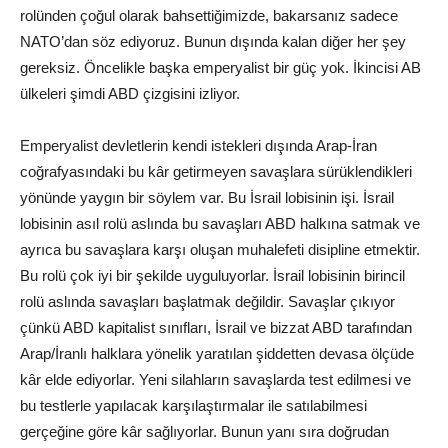
rolünden çoğul olarak bahsettiğimizde, bakarsanız sadece
NATO’dan söz ediyoruz. Bunun dışında kalan diğer her şey
gereksiz. Öncelikle başka emperyalist bir güç yok. İkincisi AB
ülkeleri şimdi ABD çizgisini izliyor.
Emperyalist devletlerin kendi istekleri dışında Arap-İran
coğrafyasındaki bu kâr getirmeyen savaşlara sürüklendikleri
yönünde yaygın bir söylem var. Bu İsrail lobisinin işi. İsrail
lobisinin asıl rolü aslında bu savaşları ABD halkına satmak ve
ayrıca bu savaşlara karşı oluşan muhalefeti disipline etmektir.
Bu rolü çok iyi bir şekilde uyguluyorlar. İsrail lobisinin birincil
rolü aslında savaşları başlatmak değildir. Savaşlar çıkıyor
çünkü ABD kapitalist sınıfları, İsrail ve bizzat ABD tarafından
Arap/İranlı halklara yönelik yaratılan şiddetten devasa ölçüde
kâr elde ediyorlar. Yeni silahların savaşlarda test edilmesi ve
bu testlerle yapılacak karşılaştırmalar ile satılabilmesi
gerçeğine göre kâr sağlıyorlar. Bunun yanı sıra doğrudan