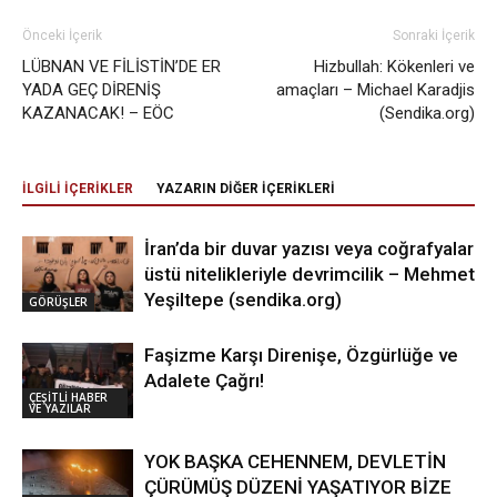
Önceki İçerik
Sonraki İçerik
LÜBNAN VE FİLİSTİN’DE ER
Hizbullah: Kökenleri ve
YADA GEÇ DİRENİŞ
amaçları – Michael Karadjis
KAZANACAK! – EÖC
(Sendika.org)
İLGİLİ İÇERİKLER
YAZARIN DİĞER İÇERİKLERİ
İran’da bir duvar yazısı veya coğrafyalar
üstü nitelikleriyle devrimcilik – Mehmet
Yeşiltepe (sendika.org)
GÖRÜŞLER
Faşizme Karşı Direnişe, Özgürlüğe ve
Adalete Çağrı!
ÇEŞİTLİ HABER
VE YAZILAR
YOK BAŞKA CEHENNEM, DEVLETİN
ÇÜRÜMÜŞ DÜZENİ YAŞATIYOR BİZE