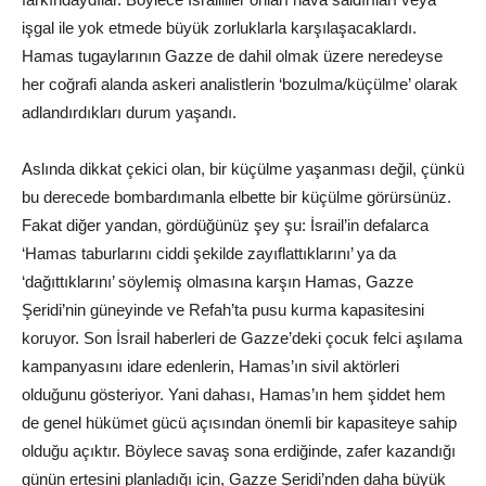
işgal ile yok etmede büyük zorluklarla karşılaşacaklardı.
Hamas tugaylarının Gazze de dahil olmak üzere neredeyse
her coğrafi alanda askeri analistlerin ‘bozulma/küçülme’ olarak
adlandırdıkları durum yaşandı.
Aslında dikkat çekici olan, bir küçülme yaşanması değil, çünkü
bu derecede bombardımanla elbette bir küçülme görürsünüz.
Fakat diğer yandan, gördüğünüz şey şu: İsrail’in defalarca
‘Hamas taburlarını ciddi şekilde zayıflattıklarını’ ya da
‘dağıttıklarını’ söylemiş olmasına karşın Hamas, Gazze
Şeridi’nin güneyinde ve Refah’ta pusu kurma kapasitesini
koruyor. Son İsrail haberleri de Gazze’deki çocuk felci aşılama
kampanyasını idare edenlerin, Hamas’ın sivil aktörleri
olduğunu gösteriyor. Yani dahası, Hamas’ın hem şiddet hem
de genel hükümet gücü açısından önemli bir kapasiteye sahip
olduğu açıktır. Böylece savaş sona erdiğinde, zafer kazandığı
günün ertesini planladığı için, Gazze Şeridi’nden daha büyük