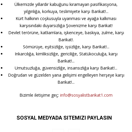
Ülkemizde yıllardır kabuğunu kıramayan pasifikasyona,
yılgınlığa, korkuya, teslimiyete karşı Barikat!...
Kürt halkının coşkusuyla uyanması ve ayağa kalkması
karşısındaki duyarsızlığa Şovenizme karşı Barikat!
Devlet terörüne, katliamlara, işkenceye, baskıya, zulme, karşı
Barikat!.
Sömürüye, eşitsizliğe, işsizliğe, karşı Barikat!...
Inkarcılığa, kimliksizliğe, gericiliğe, Statükoculuğa, karşı
Barikat!...
Umutsuzluğa, güvensizliğe, insansızlığa karşı Barikat!...
Doğrudan ve güzelden yana gelişimi engelleyen herşeye karşı
Barikat!...
Bizimle iletişime geç:
info@sosyalistbarikat1.com
SOSYAL MEDYADA SITEMIZI PAYLASIN