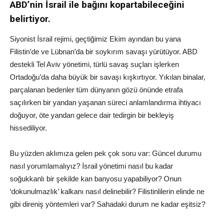
ABD’nin İsrail ile bağını kopartabileceğini
belirtiyor.
Siyonist İsrail rejimi, geçtiğimiz Ekim ayından bu yana
Filistin’de ve Lübnan’da bir soykırım savaşı yürütüyor. ABD
destekli Tel Aviv yönetimi, türlü savaş suçları işlerken
Ortadoğu’da daha büyük bir savaşı kışkırtıyor. Yıkılan binalar,
parçalanan bedenler tüm dünyanın gözü önünde etrafa
saçılırken bir yandan yaşanan süreci anlamlandırma ihtiyacı
doğuyor, öte yandan gelece dair tedirgin bir bekleyiş
hissediliyor.
Bu yüzden aklımıza gelen pek çok soru var: Güncel durumu
nasıl yorumlamalıyız? İsrail yönetimi nasıl bu kadar
soğukkanlı bir şekilde kan banyosu yapabiliyor? Onun
‘dokunulmazlık’ kalkanı nasıl delinebilir? Filistinlilerin elinde ne
gibi direniş yöntemleri var? Sahadaki durum ne kadar eşitsiz?