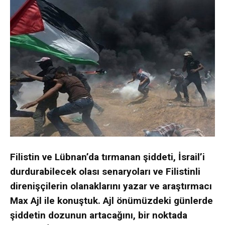
Filistin ve Lübnan’da tırmanan şiddeti, İsrail’i
durdurabilecek olası senaryoları ve Filistinli
direnişçilerin olanaklarını yazar ve araştırmacı
Max Ajl ile konuştuk. Ajl önümüzdeki günlerde
şiddetin dozunun artacağını, bir noktada