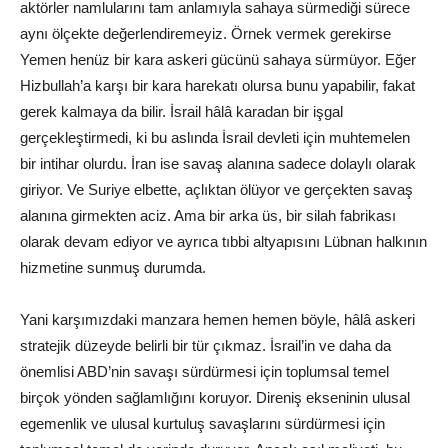
aktörler namlularını tam anlamıyla sahaya sürmediği sürece
aynı ölçekte değerlendiremeyiz. Örnek vermek gerekirse
Yemen henüz bir kara askeri gücünü sahaya sürmüyor. Eğer
Hizbullah’a karşı bir kara harekatı olursa bunu yapabilir, fakat
gerek kalmaya da bilir. İsrail hâlâ karadan bir işgal
gerçekleştirmedi, ki bu aslında İsrail devleti için muhtemelen
bir intihar olurdu. İran ise savaş alanına sadece dolaylı olarak
giriyor. Ve Suriye elbette, açlıktan ölüyor ve gerçekten savaş
alanına girmekten aciz. Ama bir arka üs, bir silah fabrikası
olarak devam ediyor ve ayrıca tıbbi altyapısını Lübnan halkının
hizmetine sunmuş durumda.
Yani karşımızdaki manzara hemen hemen böyle, hâlâ askeri
stratejik düzeyde belirli bir tür çıkmaz. İsrail’in ve daha da
önemlisi ABD’nin savaşı sürdürmesi için toplumsal temel
birçok yönden sağlamlığını koruyor. Direniş ekseninin ulusal
egemenlik ve ulusal kurtuluş savaşlarını sürdürmesi için