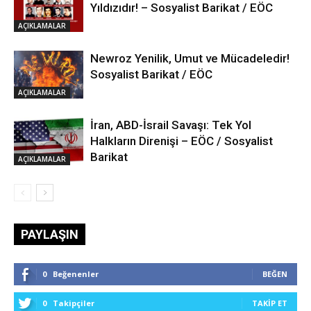
Yıldızıdır! – Sosyalist Barikat / EÖC
AÇIKLAMALAR
Newroz Yenilik, Umut ve Mücadeledir!
Sosyalist Barikat / EÖC
AÇIKLAMALAR
İran, ABD-İsrail Savaşı: Tek Yol
Halkların Direnişi – EÖC / Sosyalist
Barikat
AÇIKLAMALAR
PAYLAŞIN
0
Beğenenler
BEĞEN
0
Takipçiler
TAKIP ET