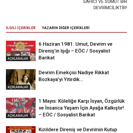
SAHİCİ VE SOMUT BİR
DEVRİMCİLİKTİR!
İLGİLİ İÇERİKLER
YAZARIN DİĞER İÇERİKLERİ
6 Haziran 1981: Umut, Devrim ve
Direniş’in Işığı – EÖC / Sosyalist
Barikat
AÇIKLAMALAR
Devrim Emekçisi Nadiye Rikkat
Bozkaya’yı Yitirdik…
AÇIKLAMALAR
1 Mayıs: Köleliğe Karşı İsyan, Özgürlük
ve İnsanca Yaşam İçin Ayağa Kalkıştır!
– EÖC / Sosyalist Barikat
AÇIKLAMALAR
Kızıldere Direniş ve Devrimin Kutup