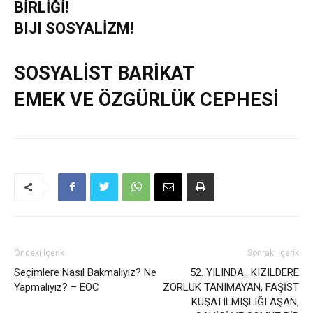
BİRLİĞİ!
BIJI SOSYALİZM!
SOSYALİST BARİKAT
EMEK VE ÖZGÜRLÜK CEPHESİ
Önceki İçerik
Sonraki İçerik
Seçimlere Nasıl Bakmalıyız? Ne
52. YILINDA.. KIZILDERE
Yapmalıyız? – EÖC
ZORLUK TANIMAYAN, FAŞİST
KUŞATILMIŞLIĞI AŞAN,