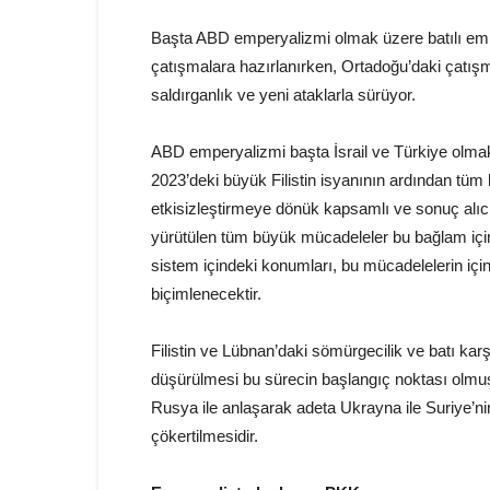
Başta ABD emperyalizmi olmak üzere batılı emp
çatışmalara hazırlanırken, Ortadoğu’daki çatış
saldırganlık ve yeni ataklarla sürüyor.
ABD emperyalizmi başta İsrail ve Türkiye olmak ü
2023’deki büyük Filistin isyanının ardından tüm
etkisizleştirmeye dönük kapsamlı ve sonuç alı
yürütülen tüm büyük mücadeleler bu bağlam içinde
sistem içindeki konumları, bu mücadelelerin için
biçimlenecektir.
Filistin ve Lübnan’daki sömürgecilik ve batı kar
düşürülmesi bu sürecin başlangıç noktası olmuş
Rusya ile anlaşarak adeta Ukrayna ile Suriye’ni
çökertilmesidir.