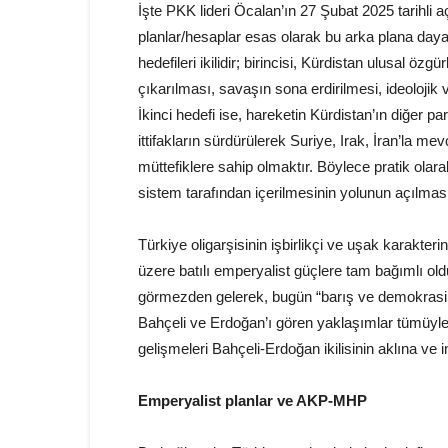
İşte PKK lideri Öcalan’ın 27 Şubat 2025 tarihli
planlar/hesaplar esas olarak bu arka plana day
hedefileri ikilidir; birincisi, Kürdistan ulusal ö
çıkarılması, savaşın sona erdirilmesi, ideolojik v
İkinci hedefi ise, hareketin Kürdistan’ın diğer 
ittifakların sürdürülerek Suriye, Irak, İran’la mev
müttefiklere sahip olmaktır. Böylece pratik olar
sistem tarafından içerilmesinin yolunun açılması
Türkiye oligarşisinin işbirlikçi ve uşak karakt
üzere batılı emperyalist güçlere tam bağımlı old
görmezden gelerek, bugün “barış ve demokrasi aç
Bahçeli ve Erdoğan’ı gören yaklaşımlar tümüyle 
gelişmeleri Bahçeli-Erdoğan ikilisinin aklına ve 
Emperyalist planlar ve AKP-MHP