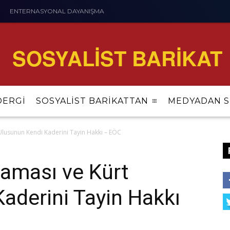
ENTERNASYONAL DAYANIŞMA
SOSYALİST BARİKAT
DERGİ
SOSYALİST BARİKATTAN
MEDYADAN S
 Ulusunun Kendi Kaderini Tayin Hakkı – EÖC
laması ve Kürt
aderini Tayin Hakkı