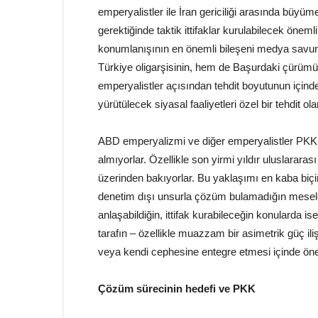
emperyalistler ile İran gericiliği arasında büyüm
gerektiğinde taktik ittifaklar kurulabilecek önem
konumlanışının en önemli bileşeni medya savunm
Türkiye oligarşisinin, hem de Başurdaki çürümüş
emperyalistler açısından tehdit boyutunun içinde
yürütülecek siyasal faaliyetleri özel bir tehdit ola
ABD emperyalizmi ve diğer emperyalistler PKK’y
almıyorlar. Özellikle son yirmi yıldır uluslarar
üzerinden bakıyorlar. Bu yaklaşımı en kaba biçi
denetim dışı unsurla çözüm bulamadığın mesele
anlaşabildiğin, ittifak kurabileceğin konularda is
tarafın – özellikle muazzam bir asimetrik güç ili
veya kendi cephesine entegre etmesi içinde ön
Çözüm sürecinin hedefi ve PKK