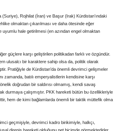
(Suriye), Rojhilat (İran) ve Başur (Irak) Kürdistan’ındaki
tehlike olmaktan çıkarılması ve daha ötesinde eğer
e uyumlu hale getirilmesi (en azından engel olmaktan
ğer güçlere karşı geliştirilen politikadan farklı ve özgündür.
 ulusalcı bir karaktere sahip olsa da, politik olarak
ptir. Pratiğiyle de Kürdistan’da önemli devrimci gelişmeler
ı zamanda, batılı emperyalistlerin kendisine karşı
yönelik doğrudan bir saldırısı olmamış, kendi savaş
 durmaya çalışmıştır. PKK hareketi bütün bu özellikleriyle
ittir, hem de kimi bağlamlarda önemli bir taktik müttefik olma
imci geçmişiyle, devrimci kadro birikimiyle, halkçı,
ulusal direniş hareketi olduğunu net biçimde görmektedirler.