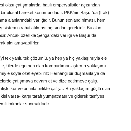
esi olası çatışmalarda, batılı emperyalistler açısından
li bir ulusal hareket konumundadır. PKK’nin Başur’da (Irak)
a alanlarındaki varlığıdır. Bunun sonlandırılması, hem
 sistemin rahatlatılması açısından gereklidir. Bu alan
dir. Ancak özellikle Şengal’daki varlığı ve Başur’da
rak algılamayabilirler.
i tek yanlı, tek çözümlü, ya hep ya hiç yaklaşımıyla ele
ası ilişkilerde egemen olan kompartımanlaştırma yaklaşımı
miyle şöyle özetleyebiliriz: Herhangi bir düşmanla ya da
lerde çatışmaya devam et ve dize getirmeye çalış,
e ilişki kur ve onunla birlikte çalış… Bu yaklaşım güçlü olan
şkisi varsa- karşı tarafı yumşatması ve giderek tasfiyesi
emli imkanlar sunmaktadır.