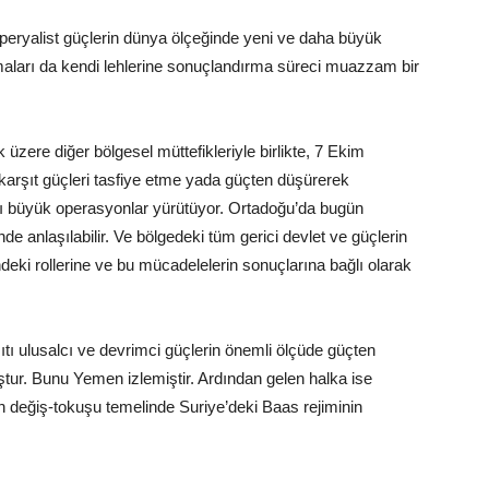
eryalist güçlerin dünya ölçeğinde yeni ve daha büyük
maları da kendi lehlerine sonuçlandırma süreci muazzam bir
zere diğer bölgesel müttefikleriyle birlikte, 7 Ekim
 karşıt güçleri tasfiye etme yada güçten düşürerek
cı büyük operasyonlar yürütüyor. Ortadoğu’da bugün
 anlaşılabilir. Ve bölgedeki tüm gerici devlet ve güçlerin
deki rollerine ve bu mücadelelerin sonuçlarına bağlı olarak
şıtı ulusalcı ve devrimci güçlerin önemli ölçüde güçten
tur. Bunu Yemen izlemiştir. Ardından gelen halka ise
n değiş-tokuşu temelinde Suriye’deki Baas rejiminin