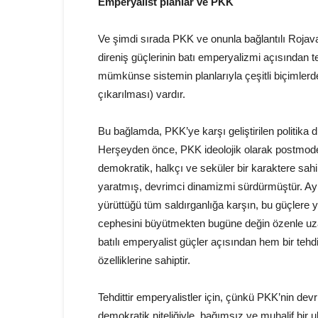
Emperyalist planlar ve PKK
Ve şimdi sırada PKK ve onunla bağlantılı Rojava 
direniş güçlerinin batı emperyalizmi açısından 
mümkünse sistemin planlarıyla çeşitli biçimlerd
çıkarılması) vardır.
Bu bağlamda, PKK’ye karşı geliştirilen politika di
Herşeyden önce, PKK ideolojik olarak postmodern
demokratik, halkçı ve seküler bir karaktere sahi
yaratmış, devrimci dinamizmi sürdürmüştür. Ayn
yürüttüğü tüm saldırganlığa karşın, bu güçlere 
cephesini büyütmekten bugüne değin özenle uzak
batılı emperyalist güçler açısından hem bir tehd
özelliklerine sahiptir.
Tehdittir emperyalistler için, çünkü PKK’nin devr
demokratik niteliğiyle, bağımsız ve muhalif bir 