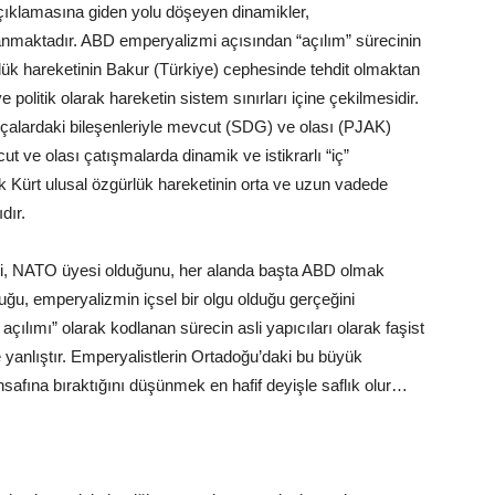
 açıklamasına giden yolu döşeyen dinamikler,
anmaktadır. ABD emperyalizmi açısından “açılım” sürecinin
zgürlük hareketinin Bakur (Türkiye) cephesinde tehdit olmaktan
e politik olarak hareketin sistem sınırları içine çekilmesidir.
parçalardaki bileşenleriyle mevcut (SDG) ve olası (PJAK)
cut ve olası çatışmalarda dinamik ve istikrarlı “iç”
ak Kürt ulusal özgürlük hareketinin orta ve uzun vadede
dır.
erini, NATO üyesi olduğunu, her alanda başta ABD olmak
uğu, emperyalizmin içsel bir olgu olduğu gerçeğini
ılımı” olarak kodlanan sürecin asli yapıcıları olarak faşist
yanlıştır. Emperyalistlerin Ortadoğu’daki bu büyük
insafına bıraktığını düşünmek en hafif deyişle saflık olur…