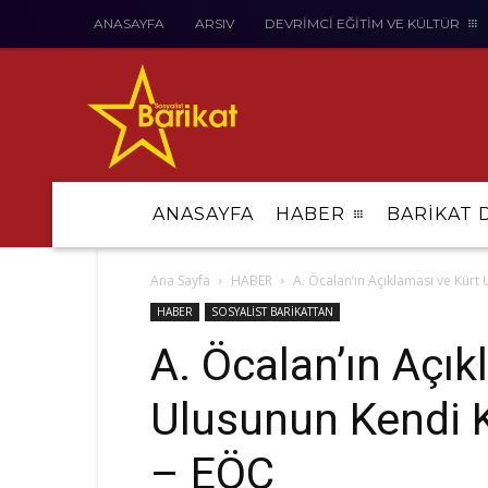
ANASAYFA
ARSIV
DEVRİMCİ EĞİTİM VE KÜLTÜR
ANASAYFA
HABER
BARİKAT 
Ana Sayfa
HABER
A. Öcalan’ın Açıklaması ve Kürt
HABER
SOSYALİST BARİKATTAN
A. Öcalan’ın Açık
Ulusunun Kendi K
– EÖC