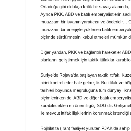
Ortadoğu gibi oldukça kritik bir savaş alanında,
Ayrıca PKK, ABD ve batılı emperyalistlerin sadı
muazzam bir isyanın yaratıcısı ve önderidir… O
muazzam bir enerjiyle yüklenen batılı emperyalist
biçimde sürdürmesini kabul etmeleri mümkün değ
Diğer yandan, PKK ve bağlantılı hareketler ABD v
planlarını geliştirmek için taktik ittifaklar kurab
Suriye’de Rojava’da başlayan taktik ittifak, Ku
birini kontrol eder hale gelmiştir. Bu ittifak ve
tarihleri boyunca meşruluğuna tüm dünyayı ikna e
biçimlenirken de, ABD ve diğer batılı emperyalist
kurabilecekleri en önemli güç SDG’dir. Geliş
ile mevcut ittifak ilişkilerinin korunmak istendiği a
Rojhilat’ta (İran) faaliyet yürüten PJAK’da sahi