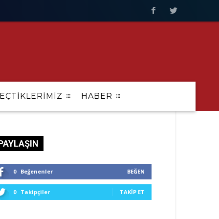
EÇTİKLERİMİZ
HABER
PAYLAŞIN
0
Beğenenler
BEĞEN
0
Takipçiler
TAKIP ET