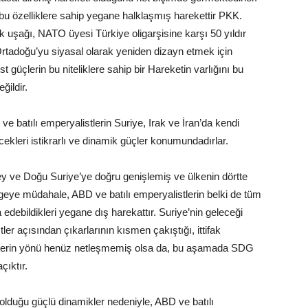
 bu özelliklere sahip yegane halklaşmış harekettir PKK.
k uşağı, NATO üyesi Türkiye oligarşisine karşı 50 yıldır
rtadoğu’yu siyasal olarak yeniden dizayn etmek için
 güçlerin bu niteliklere sahip bir Hareketin varlığını bu
ildir.
e batılı emperyalistlerin Suriye, Irak ve İran’da kendi
ilecekleri istikrarlı ve dinamik güçler konumundadırlar.
zey ve Doğu Suriye’ye doğru genişlemiş ve ülkenin dörtte
 bölgeye müdahale, ABD ve batılı emperyalistlerin belki de tüm
debildikleri yegane dış harekattır. Suriye’nin geleceği
ler açısından çıkarlarının kısmen çakıştığı, ittifak
melerin yönü henüz netleşmemiş olsa da, bu aşamada SDG
çıktır.
p olduğu güçlü dinamikler nedeniyle, ABD ve batılı