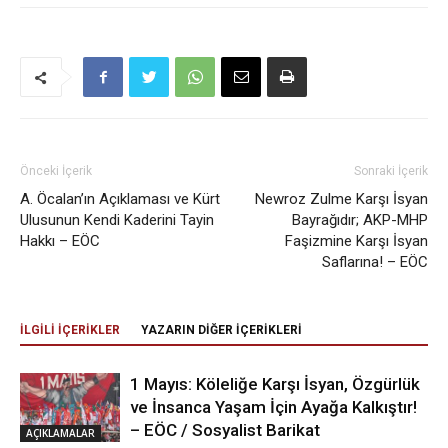
Önceki İçerik
Sonraki İçerik
A. Öcalan’ın Açıklaması ve Kürt
Newroz Zulme Karşı İsyan
Ulusunun Kendi Kaderini Tayin
Bayrağıdır; AKP-MHP
Hakkı – EÖC
Faşizmine Karşı İsyan
Saflarına! – EÖC
İLGİLİ İÇERİKLER
YAZARIN DİĞER İÇERİKLERİ
1 Mayıs: Köleliğe Karşı İsyan, Özgürlük
ve İnsanca Yaşam İçin Ayağa Kalkıştır!
– EÖC / Sosyalist Barikat
AÇIKLAMALAR