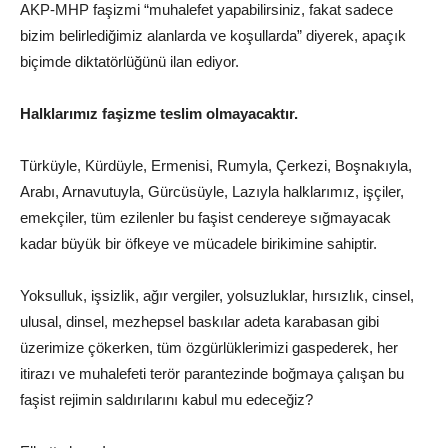
AKP-MHP faşizmi “muhalefet yapabilirsiniz, fakat sadece
bizim belirlediğimiz alanlarda ve koşullarda” diyerek, apaçık
biçimde diktatörlüğünü ilan ediyor.
Halklarımız faşizme teslim olmayacaktır.
Türküyle, Kürdüyle, Ermenisi, Rumyla, Çerkezi, Boşnakıyla,
Arabı, Arnavutuyla, Gürcüsüyle, Lazıyla halklarımız, işçiler,
emekçiler, tüm ezilenler bu faşist cendereye sığmayacak
kadar büyük bir öfkeye ve mücadele birikimine sahiptir.
Yoksulluk, işsizlik, ağır vergiler, yolsuzluklar, hırsızlık, cinsel,
ulusal, dinsel, mezhepsel baskılar adeta karabasan gibi
üzerimize çökerken, tüm özgürlüklerimizi gaspederek, her
itirazı ve muhalefeti terör parantezinde boğmaya çalışan bu
faşist rejimin saldırılarını kabul mu edeceğiz?