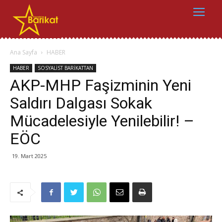
Ana Sayfa
HABER
HABER
SOSYALİST BARİKATTAN
AKP-MHP Faşizminin Yeni
Saldırı Dalgası Sokak
Mücadelesiyle Yenilebilir! –
EÖC
19. Mart 2025