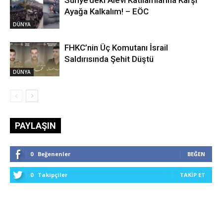
Suriye’deki Alevi Katliamlarına Karşı
Ayağa Kalkalım! – EÖC
DÜNYA
FHKC’nin Üç Komutanı İsrail
Saldırısında Şehit Düştü
DÜNYA
PAYLAŞIN
0
Beğenenler
BEĞEN
0
Takipçiler
TAKIP ET