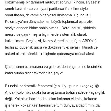
çözülmemiş bir tarımsal mülkiyet sorunu. İkincisi, siyasetin
sınırlı kesimlerce ve siyasi partilerce ifa edilmesiyle
somutlaşan, devamlı bir siyasal dışlanma. Üçüncüsü,
Kolombiya’nın dünyadaki en büyük toplumsal eşitsizlik
seviyelerinden birine sahip olması. Dördüncüsü, şiddetin
meşru ve gayri-meşru biçimlerde sistematik olarak
kullanılması. Beşincisi, Kuzey Amerika’nın (ç.n. ABD’nin)
teçhizat, güvenlik gücü ve doktrinleriyle; siyasi, iktisadi ve
askeri olarak sürekli bir biçimde çatışmaya müdahalesi.
Çatışmanın uzamasına ve giderek derinleşmesine kesinlikle
katkı sunan diğer faktörler ise şöyle:
Birincisi; narkotrafik fenomeni (ç.n. Uyuşturucu kaçakçılığı.
Ancak Kolombiya’daki bu uyuşturucu trafiği sadece kaçakçılık
değil. Kokainin hammadesi olan kokanın ekimini, kokanın
işlenerek kokain üretilmesini ve tüm dünyaya dağıtımını da