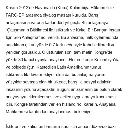
Kasım 2012’de Havana’da (Küba) Kolombiya Hükümeti ile
FARC-EP arasında diyalog masası kuruldu. Barış
anlaşmasına varana kadar dört yıl geçti. Bu anlaşmaya
“Çatışmanın Bitirilmesi ile İstikrarlı ve Kalıcı Bir Barışın İnşası
İçin Son Anlaşma” adı verildi. Bu anlaşma, halk oylamasında
sandıktan çıkan yüzde 0,7 fark nedeniyle kabul edilmedi ve
yeniden görüşüldü. Oluşturulan son, tam metin Kongre’de
yüzde 80 kabul oyuyla onaylandı. Her ne kadar Kolombiya’da
ve bölgede (ç.n. Kastedilen Latin Amerika’nın tümü)
istikrarsızlık devam ediyor olsa da, bu anlaşma yarım
yüzyıldır savaşta olan bir ülkede, barış ile sosyal adaletin
inşasının yolunu açacaktır. Bugün, anlaşmanın bir bütün olarak
anayasaya eklemlenmesi ve acilen uygulamaya konulması
için, Kongre tarafından verilen hızlandırıcı kararın, Anayasa
Mahkemesi tarafından onaylanması bekleniyor.
İstikrarlı ve kalıcı bir barışın inşası için asgari düzeyde bazı