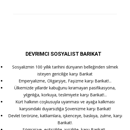
DEVRIMCI SOSYALIST BARIKAT
Sosyalizmin 100 yıllık tarihini dünyanın belleğinden silmek
isteyen gericiliğe karşı Barikat
Emperyalizme, Oligarşiye, Faşizme karşı Barikat!...
Ülkemizde yıllardır kabuğunu kıramayan pasifikasyona,
yılgınlığa, korkuya, teslimiyete karşı Barikat!...
Kürt halkının coşkusuyla uyanması ve ayağa kalkması
karşısındaki duyarsızlığa Şovenizme karşı Barikat!
Devlet terörüne, katliamlara, işkenceye, baskıya, zulme, karşı
Barikat!.
Sömürüye, eşitsizliğe, işsizliğe, karşı Barikat!...