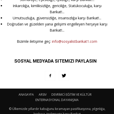
Inkarcılığa, kimliksizliğe, gericiliğe, Statükoculuğa, karşı
Barikat!...
Umutsuzluğa, güvensizliğe, insansızlığa karşı Barikat!...
Doğrudan ve güzelden yana gelişimi engelleyen herşeye karşı
Barikat!...
Bizimle iletişime geç:
info@sosyalistbarikat1.com
SOSYAL MEDYADA SITEMIZI PAYLASIN
ANASAYFA
ARSIV
DEVRİMCİ EĞİTİM VE KÜLTÜR
ENTERNASYONAL DAYANIŞMA
© Ülkemizde yıllardır kabuğunu kıramayan pasifikasyona, yılgınlığa,
korkuya, teslimiyete karşı Barikat