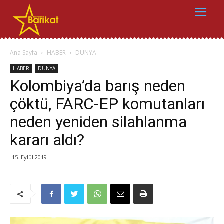
Ana Sayfa
HABER
DÜNYA
HABER
DÜNYA
Kolombiya’da barış neden
çöktü, FARC-EP komutanları
neden yeniden silahlanma
kararı aldı?
15. Eylül 2019