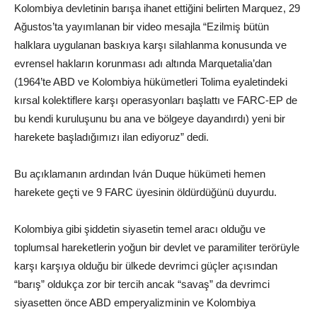
Kolombiya devletinin barışa ihanet ettiğini belirten Marquez, 29
Ağustos’ta yayımlanan bir video mesajla “Ezilmiş bütün
halklara uygulanan baskıya karşı silahlanma konusunda ve
evrensel hakların korunması adı altında Marquetalia’dan
(1964’te ABD ve Kolombiya hükümetleri Tolima eyaletindeki
kırsal kolektiflere karşı operasyonları başlattı ve FARC-EP de
bu kendi kuruluşunu bu ana ve bölgeye dayandırdı) yeni bir
harekete başladığımızı ilan ediyoruz” dedi.
Bu açıklamanın ardından Iván Duque hükümeti hemen
harekete geçti ve 9 FARC üyesinin öldürdüğünü duyurdu.
Kolombiya gibi şiddetin siyasetin temel aracı olduğu ve
toplumsal hareketlerin yoğun bir devlet ve paramiliter terörüyle
karşı karşıya olduğu bir ülkede devrimci güçler açısından
“barış” oldukça zor bir tercih ancak “savaş” da devrimci
siyasetten önce ABD emperyalizminin ve Kolombiya