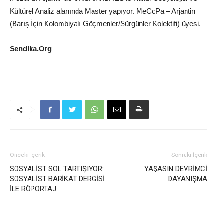
Kültürel Analiz alanında Master yapıyor. MeCoPa – Arjantin
(Barış İçin Kolombiyalı Göçmenler/Sürgünler Kolektifi) üyesi.
Sendika.Org
Önceki İçerik
Sonraki İçerik
SOSYALİST SOL TARTIŞIYOR:
YAŞASIN DEVRİMCİ
SOSYALİST BARİKAT DERGİSİ
DAYANIŞMA
İLE RÖPORTAJ