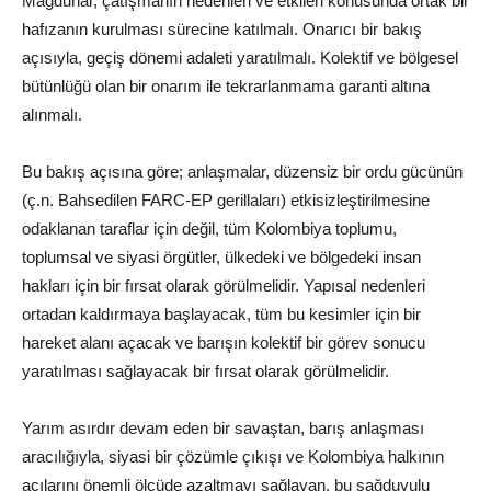
Mağdurlar, çatışmanın nedenleri ve etkileri konusunda ortak bir
hafızanın kurulması sürecine katılmalı. Onarıcı bir bakış
açısıyla, geçiş dönemi adaleti yaratılmalı. Kolektif ve bölgesel
bütünlüğü olan bir onarım ile tekrarlanmama garanti altına
alınmalı.
Bu bakış açısına göre; anlaşmalar, düzensiz bir ordu gücünün
(ç.n. Bahsedilen FARC-EP gerillaları) etkisizleştirilmesine
odaklanan taraflar için değil, tüm Kolombiya toplumu,
toplumsal ve siyasi örgütler, ülkedeki ve bölgedeki insan
hakları için bir fırsat olarak görülmelidir. Yapısal nedenleri
ortadan kaldırmaya başlayacak, tüm bu kesimler için bir
hareket alanı açacak ve barışın kolektif bir görev sonucu
yaratılması sağlayacak bir fırsat olarak görülmelidir.
Yarım asırdır devam eden bir savaştan, barış anlaşması
aracılığıyla, siyasi bir çözümle çıkışı ve Kolombiya halkının
acılarını önemli ölçüde azaltmayı sağlayan, bu sağduyulu