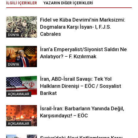
İLGİLİ İÇERİKLER
YAZARIN DİĞER İÇERİKLERİ
Fidel ve Küba Devrimi’nin Marksizmi:
Dogmalara Karşı İsyan- I, F.J.S.
Cabrales
DÜNYA
İran’a Emperyalist/Siyonist Saldırı Ne
Anlatıyor? – F. Kızılırmak
DÜNYA
İran, ABD-İsrail Savaşı: Tek Yol
Halkların Direnişi – EÖC / Sosyalist
Barikat
AÇIKLAMALAR
İsrail-İran: Barbarların Yanında Değil,
Karşısındayız! – EÖC
AÇIKLAMALAR