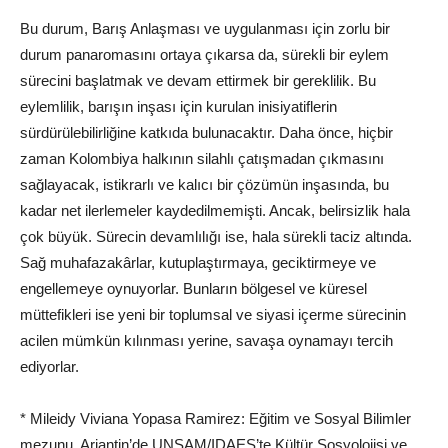
Bu durum, Barış Anlaşması ve uygulanması için zorlu bir
durum panaromasını ortaya çıkarsa da, sürekli bir eylem
sürecini başlatmak ve devam ettirmek bir gereklilik. Bu
eylemlilik, barışın inşası için kurulan inisiyatiflerin
sürdürülebilirliğine katkıda bulunacaktır. Daha önce, hiçbir
zaman Kolombiya halkının silahlı çatışmadan çıkmasını
sağlayacak, istikrarlı ve kalıcı bir çözümün inşasında, bu
kadar net ilerlemeler kaydedilmemişti. Ancak, belirsizlik hala
çok büyük. Sürecin devamlılığı ise, hala sürekli taciz altında.
Sağ muhafazakârlar, kutuplaştırmaya, geciktirmeye ve
engellemeye oynuyorlar. Bunların bölgesel ve küresel
müttefikleri ise yeni bir toplumsal ve siyasi içerme sürecinin
acilen mümkün kılınması yerine, savaşa oynamayı tercih
ediyorlar.
* Mileidy Viviana Yopasa Ramirez: Eğitim ve Sosyal Bilimler
mezunu. Arjantin’de UNSAM/IDAES’te Kültür Sosyolojisi ve