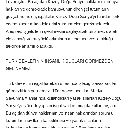
koymuştur. Bu açıdan Kuzey-Doğu Suriye halklarının, dünya
halkları ve demokratik kamuoyunun direnişçi tutumlarını
gevşetmemeleri, işgalciler Kuzey-Doğu Suriye’yi tümden terk
edene kadar mücadelelerini sürdürmeleri gerekmektedir.
Ateşkes; işgalcilerin çekilmesini sağlayacak bir süreç olarak
ele alındığı ve bu yönlü adımların atılmasına vesile olduğu
takdirde anlamlı olacaktır.
TÜRK DEVLETİNİN İNSANLIK SUÇLARI GÖRMEZDEN
GELİNEMEZ
Türk devletinin işgal harekatı sırasında işlediği savaş suçları
görmezlikten gelinemez. Türk savaş uçakları Medya
Savunma Alanlarında kullandıkları yasak silahları Kuzey-Doğu
Suriye’ye yönelik yapılan işgal saldırısında da kullanmışlardır.
Bu açıdan dünya halklarının ve insan haklarından sorumlu
kurumların sivillerin katledilmesi ve yasak silahların
kullanılması konusunda kirli savaş şefi Erdoğan ve diğer