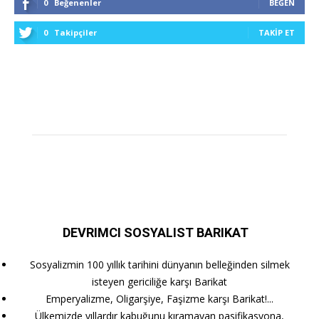
0
Beğenenler
BEĞEN
0
Takipçiler
TAKIP ET
DEVRIMCI SOSYALIST BARIKAT
Sosyalizmin 100 yıllık tarihini dünyanın belleğinden silmek
isteyen gericiliğe karşı Barikat
Emperyalizme, Oligarşiye, Faşizme karşı Barikat!...
Ülkemizde yıllardır kabuğunu kıramayan pasifikasyona,