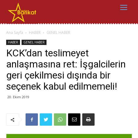
Ana Sayfa
HABER
GENEL HABER
HABER
GENEL HABER
KCK’dan teslimeyet
anlaşmasına ret: İşgalcilerin
geri çekilmesi dışında bir
seçenek kabul edilmemeli!
20. Ekim 2019