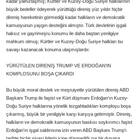
kadar yalnızlaşmış; Kürtler ve Kuzey-Doğu Suriye halklarının
büyük bedeller ödeyerek yürüttüğü direniş yüz yıldır hiçbir
direniş hareketinin görmediği kadar halkların ve demokratik
kamuoyunun yaygın desteğini almıştır. Türk devletinin işgali
haksız ve gayrimeşru konumu ile daha baştan yenilgiye
mahkum olmuş; Kürtler ve Kuzey-Doğu Suriye halkları bu
savaşı kazanacak konuma ulaşmışlardır.
YÜRÜTÜLEN DİRENİŞ TRUMP VE ERDOĞAN’IN
KOMPLOSUNU BOŞA ÇIKARDI
Bu büyük moral destek ve meşruiyetle yürütülen direniş ABD
Başkanı Trump ile faşist ve Kürt düşmanı Erdoğan’ın Kuzey-
Doğu Suriye halklarına yönelik tezgahladıkları komployu boşa
çıkarmış, büyük bir yenilgiyle karşı karşıya getirmiştir. Direniş,
halkların ve demokratik kamuoyunun baskısı soykırımcı faşist
Erdoğan’ın işgal saldırısına izin veren ABD Başkanı Trump’ı
tarihte hiçbir siyasi liderin içine düşmediği zor bir duruma