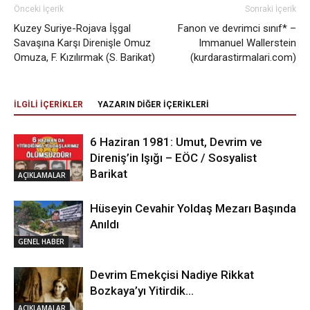
Önceki İçerik
Sonraki İçerik
Kuzey Suriye-Rojava İşgal
Fanon ve devrimci sınıf* –
Savaşına Karşı Direnişle Omuz
Immanuel Wallerstein
Omuza, F. Kızılırmak (S. Barikat)
(kurdarastirmalari.com)
İLGİLİ İÇERİKLER
YAZARIN DİĞER İÇERİKLERİ
6 Haziran 1981: Umut, Devrim ve
Direniş’in Işığı – EÖC / Sosyalist
Barikat
AÇIKLAMALAR
Hüseyin Cevahir Yoldaş Mezarı Başında
Anıldı
GENEL HABER
Devrim Emekçisi Nadiye Rikkat
Bozkaya’yı Yitirdik…
AÇIKLAMALAR