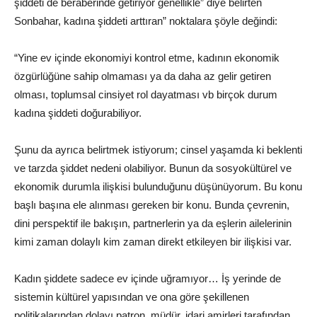
şiddeti de beraberinde getiriyor genellikle” diye belirten
Sonbahar, kadına şiddeti arttıran” noktalara şöyle değindi:
“Yine ev içinde ekonomiyi kontrol etme, kadının ekonomik
özgürlüğüne sahip olmaması ya da daha az gelir getiren
olması, toplumsal cinsiyet rol dayatması vb birçok durum
kadına şiddeti doğurabiliyor.
Şunu da ayrıca belirtmek istiyorum; cinsel yaşamda ki beklenti
ve tarzda şiddet nedeni olabiliyor. Bunun da sosyokültürel ve
ekonomik durumla ilişkisi bulunduğunu düşünüyorum. Bu konu
başlı başına ele alınması gereken bir konu. Bunda çevrenin,
dini perspektif ile bakışın, partnerlerin ya da eşlerin ailelerinin
kimi zaman dolaylı kim zaman direkt etkileyen bir ilişkisi var.
Kadın şiddete sadece ev içinde uğramıyor… İş yerinde de
sistemin kültürel yapısından ve ona göre şekillenen
politikalarından dolayı patron, müdür, idari amirleri tarafından