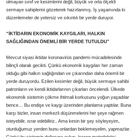
olmayan sınıf ve kesimlerini değil, büyük ve orta ölçekli
sermaye sahiplerini gözeterek hazırlanmış. İş yaşamında ki
düzenlemeler de yetersiz ve sıkıntılı bir yerde duruyor.
“İKTİDARIN EKONOMİK KAYGILARI, HALKIN
SAĞLIĞINDAN ÖNEMLİ BİR YERDE TUTULDU”
Mevcut siyasi iktidar koronavirüs pandemi mücadelesinde
bilinçli olarak gecikti. Çünkü ekonomik kaygıları her zaman
olduğu gibi halkın sağlığından ve çıkarından daha önemli bir
yerde duruyordu. Ezilen kesimler değil, büyük sermaye sahibi
patronların ve kendi iktidarlarının çıkarları öncelendi. Ülkede
ekonomik sistemin çökme ihtimali korkusunu yoğun yaşadılar
bence… Bu endişe ve kaygı üzerinden planlama yaptılar. Buna
karşı bizler, insan merkezli düşünmelerini her şeye rağmen
isteyebilir, ısrar edebiliriz.. Ama kesin bir şey söyleyeyim,
oturduğumuz yerden bunu onlardan beklemeyelim, yapmazlar.
Çünkü bu sistemin doğasına aykırı. Israrın metodolojisi,