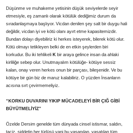
Düşünme ve muhakeme yetisinin düşük seviyelerde seyir
etmesiyle, eş zamanlı olarak kötülük dediğimiz durum da
sıradanlaşmaya başlıyor. Vicdan denilen şey salt bir duygu hali
değildir, vicdan iyi ve kötü olanı ayırt etme kapasitemizdir.
Bundan dolayı diyebiliriz ki herkes isteyerek, bilerek kötü olur.
Kötü olmayı tetikleyen belki de en etkin şeylerden biri
korkudur. Bu iki tehlikeli
K
bir araya gelince insan da ahlaki
kirliliğe sebep olur. Unutmayalım kötülüğe- kötüye sessiz
kalan, onay veren herkes onun bir parçası, bileşenidir. Ve bu
kötüye bir gün biz de maruz kalabiliriz. O yüzden İnsanların
acısına sırt çevirmemeliyiz.
“KORKU DUVARINI YIKIP MÜCADELEYİ BİR ÇIĞ GİBİ
BÜYÜTMELİYİZ”
Özelde Dersim genelde tüm dünyada cinsel istismar, saldırı,
taciz, şiddetin her türlüsü yani bu yaşanılan, yaşatılan tüm