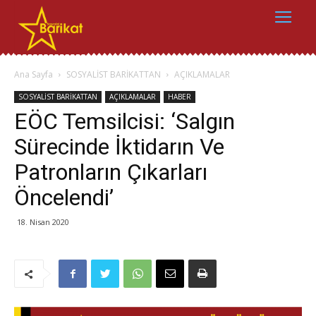
Ana Sayfa
SOSYALİST BARİKATTAN
AÇIKLAMALAR
SOSYALİST BARİKATTAN
AÇIKLAMALAR
HABER
EÖC Temsilcisi: ‘Salgın
Sürecinde İktidarın Ve
Patronların Çıkarları
Öncelendi’
18. Nisan 2020