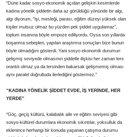
“Düne kadar sosyo-ekonomik açıdan gelişkin kesimlerde
kadına yönelik şiddetin daha az görüldüğü yönünde bir algı,
algı diyorum, “işi, mesleği, parası, eğitim düzeyi yüksek olan
kişiler mutsuz olmaz bu yüzden pek şiddet uygulamaz”,
toplum insanına böyle empoze ediliyordu. Oysa son yıllarda
boşanma sebepleri, yapılan araştırma sonuçları bize bunun
böyle olmadığını gösterdi. Yani sosyo ekonomik durumun
gelişmiş seviyede olmasının şiddetle ilişkisi her zaman ters
orantılı olmaz ya da tersinden bakarsak gelişmemiş olması
aynı paralel doğrultuda ilerlediğini göstermez.”
“KADINA YÖNELİK ŞİDDET EVDE, İŞ YERİNDE, HER
YERDE”
“Göç, geçiş kültürü, kalabalık aile ve eğitim seviyesi gibi
sosyo-kültürel durumlara ekonomik sıkıntılar, yoksulluk da
eklenince herhangi bir konuda yaşanan çatışma durumu