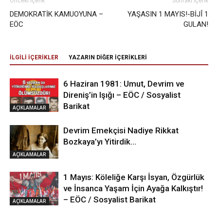
Önceki İçerik
Sonraki İçerik
DEMOKRATİK KAMUOYUNA –
YAŞASIN 1 MAYIS!-BİJÎ 1
EÖC
GULAN!
İLGİLİ İÇERİKLER
YAZARIN DİĞER İÇERİKLERİ
6 Haziran 1981: Umut, Devrim ve
Direniş’in Işığı – EÖC / Sosyalist
Barikat
AÇIKLAMALAR
Devrim Emekçisi Nadiye Rikkat
Bozkaya’yı Yitirdik…
AÇIKLAMALAR
1 Mayıs: Köleliğe Karşı İsyan, Özgürlük
ve İnsanca Yaşam İçin Ayağa Kalkıştır!
– EÖC / Sosyalist Barikat
AÇIKLAMALAR