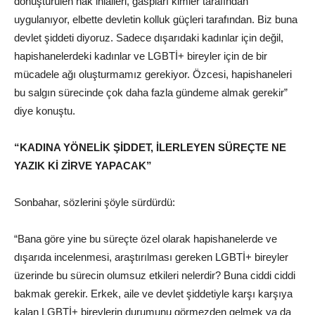
dönüştürülen hak ihlalleri, gaspları kimler tarafından
uygulanıyor, elbette devletin kolluk güçleri tarafından. Biz buna
devlet şiddeti diyoruz. Sadece dışarıdaki kadınlar için değil,
hapishanelerdeki kadınlar ve LGBTİ+ bireyler için de bir
mücadele ağı oluşturmamız gerekiyor. Özcesi, hapishaneleri
bu salgın sürecinde çok daha fazla gündeme almak gerekir”
diye konuştu.
“KADINA YÖNELİK ŞİDDET, İLERLEYEN SÜREÇTE NE
YAZIK Kİ ZİRVE YAPACAK”
Sonbahar, sözlerini şöyle sürdürdü:
“Bana göre yine bu süreçte özel olarak hapishanelerde ve
dışarıda incelenmesi, araştırılması gereken LGBTİ+ bireyler
üzerinde bu sürecin olumsuz etkileri nelerdir? Buna ciddi ciddi
bakmak gerekir. Erkek, aile ve devlet şiddetiyle karşı karşıya
kalan LGBTİ+ bireylerin durumunu görmezden gelmek ya da