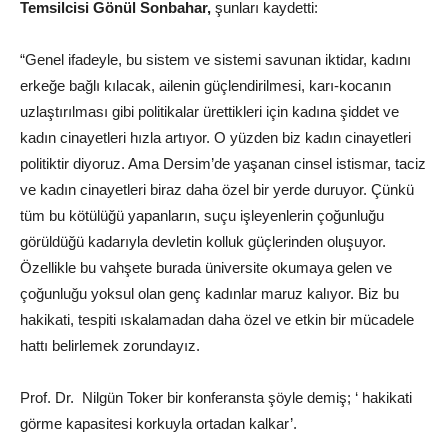
Temsilcisi Gönül Sonbahar,
şunları kaydetti:
“Genel ifadeyle, bu sistem ve sistemi savunan iktidar, kadını
erkeğe bağlı kılacak, ailenin güçlendirilmesi, karı-kocanın
uzlaştırılması gibi politikalar ürettikleri için kadına şiddet ve
kadın cinayetleri hızla artıyor. O yüzden biz kadın cinayetleri
politiktir diyoruz. Ama Dersim’de yaşanan cinsel istismar, taciz
ve kadın cinayetleri biraz daha özel bir yerde duruyor. Çünkü
tüm bu kötülüğü yapanların, suçu işleyenlerin çoğunluğu
görüldüğü kadarıyla devletin kolluk güçlerinden oluşuyor.
Özellikle bu vahşete burada üniversite okumaya gelen ve
çoğunluğu yoksul olan genç kadınlar maruz kalıyor. Biz bu
hakikati, tespiti ıskalamadan daha özel ve etkin bir mücadele
hattı belirlemek zorundayız.
Prof. Dr. Nilgün Toker bir konferansta şöyle demiş; ‘ hakikati
görme kapasitesi korkuyla ortadan kalkar’.