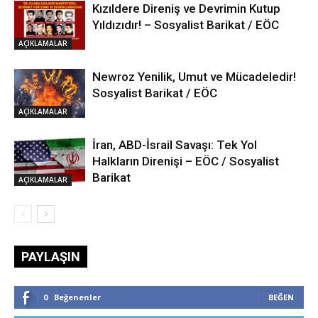
Kızıldere Direniş ve Devrimin Kutup
Yıldızıdır! – Sosyalist Barikat / EÖC
AÇIKLAMALAR
Newroz Yenilik, Umut ve Mücadeledir!
Sosyalist Barikat / EÖC
AÇIKLAMALAR
İran, ABD-İsrail Savaşı: Tek Yol
Halkların Direnişi – EÖC / Sosyalist
Barikat
AÇIKLAMALAR
PAYLAŞIN
0
Beğenenler
BEĞEN