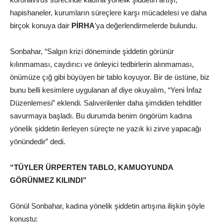
hapishaneler, kurumların süreçlere karşı mücadelesi ve daha
birçok konuya dair
PİRHA
’ya değerlendirmelerde bulundu.
Sonbahar, “Salgın krizi döneminde şiddetin görünür
kılınmaması, caydırıcı ve önleyici tedbirlerin alınmaması,
önümüze çığ gibi büyüyen bir tablo koyuyor. Bir de üstüne, biz
bunu belli kesimlere uygulanan af diye okuyalım, “Yeni İnfaz
Düzenlemesi” eklendi. Salıverilenler daha şimdiden tehditler
savurmaya başladı. Bu durumda benim öngörüm kadına
yönelik şiddetin ilerleyen süreçte ne yazık ki zirve yapacağı
yönündedir” dedi.
“TÜYLER ÜRPERTEN TABLO, KAMUOYUNDA
GÖRÜNMEZ KILINDI”
Gönül Sonbahar, kadına yönelik şiddetin artışına ilişkin şöyle
konuştu: