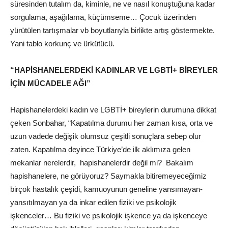
süresinden tutalım da, kiminle, ne ve nasıl konuştuğuna kadar
sorgulama, aşağılama, küçümseme… Çocuk üzerinden
yürütülen tartışmalar vb boyutlarıyla birlikte artış göstermekte.
Yani tablo korkunç ve ürkütücü.
“HAPİSHANELERDEKİ KADINLAR VE LGBTİ+ BİREYLER
İÇİN MÜCADELE AĞI”
Hapishanelerdeki kadın ve LGBTİ+ bireylerin durumuna dikkat
çeken Sonbahar, “Kapatılma durumu her zaman kısa, orta ve
uzun vadede değişik olumsuz çeşitli sonuçlara sebep olur
zaten. Kapatılma deyince Türkiye’de ilk aklımıza gelen
mekanlar nerelerdir, hapishanelerdir değil mi? Bakalım
hapishanelere, ne görüyoruz? Saymakla bitiremeyeceğimiz
birçok hastalık çeşidi, kamuoyunun geneline yansımayan-
yansıtılmayan ya da inkar edilen fiziki ve psikolojik
işkenceler… Bu fiziki ve psikolojik işkence ya da işkenceye