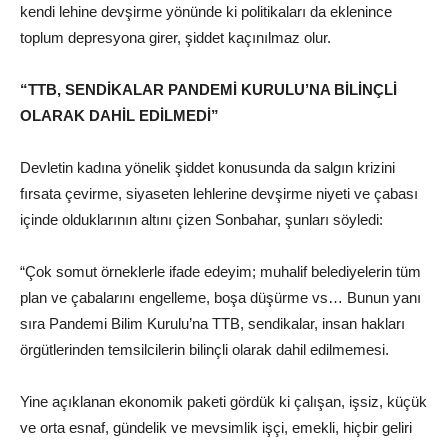
kendi lehine devşirme yönünde ki politikaları da eklenince
toplum depresyona girer, şiddet kaçınılmaz olur.
“TTB, SENDİKALAR PANDEMİ KURULU’NA BİLİNÇLİ
OLARAK DAHİL EDİLMEDİ”
Devletin kadına yönelik şiddet konusunda da salgın krizini
fırsata çevirme, siyaseten lehlerine devşirme niyeti ve çabası
içinde olduklarının altını çizen Sonbahar, şunları söyledi:
“Çok somut örneklerle ifade edeyim; muhalif belediyelerin tüm
plan ve çabalarını engelleme, boşa düşürme vs… Bunun yanı
sıra Pandemi Bilim Kurulu’na TTB, sendikalar, insan hakları
örgütlerinden temsilcilerin bilinçli olarak dahil edilmemesi.
Yine açıklanan ekonomik paketi gördük ki çalışan, işsiz, küçük
ve orta esnaf, gündelik ve mevsimlik işçi, emekli, hiçbir geliri