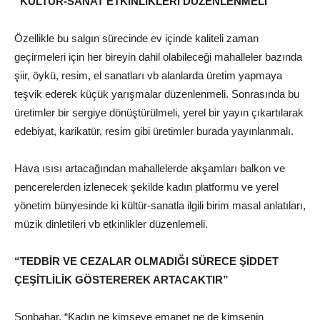
“KÜLTÜR-SANAT ETKİNLİKLERİ DÜZENLENMELİ”
Özellikle bu salgın sürecinde ev içinde kaliteli zaman
geçirmeleri için her bireyin dahil olabileceği mahalleler bazında
şiir, öykü, resim, el sanatları vb alanlarda üretim yapmaya
teşvik ederek küçük yarışmalar düzenlenmeli. Sonrasında bu
üretimler bir sergiye dönüştürülmeli, yerel bir yayın çıkartılarak
edebiyat, karikatür, resim gibi üretimler burada yayınlanmalı.
Hava ısısı artacağından mahallelerde akşamları balkon ve
pencerelerden izlenecek şekilde kadın platformu ve yerel
yönetim bünyesinde ki kültür-sanatla ilgili birim masal anlatıları,
müzik dinletileri vb etkinlikler düzenlemeli.
“TEDBİR VE CEZALAR OLMADIĞI SÜRECE ŞİDDET
ÇEŞİTLİLİK GÖSTEREREK ARTACAKTIR”
Sonbahar, “Kadın ne kimseye emanet ne de kimsenin