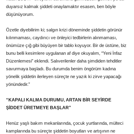
duyarsız kalmak şiddeti onaylamaktır esasen, ben böyle
düşünüyorum.
Özetle diyebilirim ki; salgın krizi döneminde şiddetin görünür
kılınmaması, caydırıcı ve önleyici tedbirlerin alınmaması,
önümüze çığ gibi büyüyen bir tablo koyuyor. Bir de üstüne, biz
bunu belli kesimlere uygulanan af diye okuyalım, “Yeni İnfaz
Düzenlemesi” eklendi. Salıverilenler daha şimdiden tehditler
savurmaya başladı. Bu durumda benim öngörüm kadına
yönelik şiddetin ilerleyen süreçte ne yazık ki zirve yapacağı
yönündedir.”
“KAPALI KALMA DURUMU, ARTAN BİR SEYİRDE
ŞİDDET ÜRETMEYE BAŞLAR”
Henüz yaşlı bakım mekanlarında, çocuk yurtlarında, mülteci
kamplarında bu süreçte şiddetin boyutları ve artışının ne