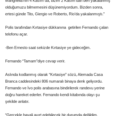
Marighella’nın 4 Kasım da, bizim 2 Kasım’dan beri yakalanmış
olduğumuzu bilmemesini düşünemiyordum. Bizden sonra,
ertesi günde Tito, Giergio ve Roberto, Rio’da yakalanmıştı.”
Polis tarafından Kırtasiye dükkanına getirilen Fernando çalan
telofonu açar.
-Ben Ernesto saat sekizde Kırtasiye ye gideceğim.
Fernando “Tamam”diye cevap verir.
Aslında kodlanmış olarak “Kırtasiye” sözü, Alemada Casa
Branca caddesindeki 806 numaralı binaya denk geliyordu.
Fernando ve İvo polis arabasına bindirilerek randevu yerine
doğru hareket ederler. Fernando kendi kitabında olayı şu
şekilde anlatır.
“Gerçekle hayali ayırt edebilecek bir durumda değildim.