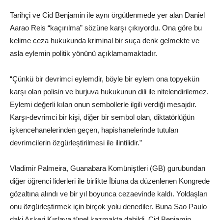
Tarihçi ve Cid Benjamin ile aynı örgütlenmede yer alan Daniel
Aarao Reis “kaçırılma” sözüne karşı çıkıyordu. Ona göre bu
kelime ceza hukukunda kriminal bir suça denk gelmekte ve
asla eylemin politik yönünü açıklamamaktadır.
“Çünkü bir devrimci eylemdir, böyle bir eylem ona topyekün
karşı olan polisin ve burjuva hukukunun dili ile nitelendirilemez.
Eylemi değerli kılan onun sembollerle ilgili verdiği mesajdır.
Karşı-devrimci bir kişi, diğer bir sembol olan, diktatörlüğün
işkencehanelerinden geçen, hapishanelerinde tutulan
devrimcilerin özgürleştirilmesi ile ilintilidir.”
Vladimir Palmeira, Guanabara Komüniştleri (GB) gurubundan
diğer öğrenci liderleri ile birlikte İbiuna da düzenlenen Kongrede
gözaltına alındı ve bir yıl boyunca cezaevinde kaldı. Yoldaşları
onu özgürleştirmek için birçok yolu denediler. Buna Sao Paulo
daki Askeri Kışlaya tünel kazmakta dahildi. Cid Benjamin,