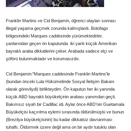
Franklin Martins ve Cid Benjamin, öğrenci olayları sonrası
illegal yaşama geçmek zorunda kalmışlardı. Botofago
bölgesindeki Marques caddesinde yürümektedirler,
yanlarından geçen ön kaputunda iki yanlı küçük Amerikan
bayraklı araba dikkatlerini çeker. Arabada sadece elçi ve
şöförü bulunmaktadır ve korumasızdır.
Cid Benjamin:“Marques caddesinde Franklin Martins’le
(bundan önceki Lula Hükümetinde Sosyal İletişim Bakanı
olarak görevliydi) birlikteydim. Ön kaputun her iki yanında
küçük ABD bayraklı büyükelçinin arabası yanımdan geçti.
Bakımsız siyah bir Cadillac idi. Aylar önce ABD’nin Guetamala
Büyükelçisi kaçırılma eylemi sırasında öldürülmüştü ve bunun
(Brezilya büyükelçisinin) bu kadar dikkatsiz davranması
tuhaftı. Öldürmek üzere değil ama on bir aydır tutuklu olan