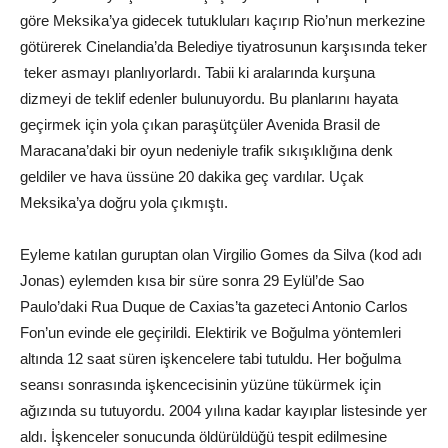
göre Meksika’ya gidecek tutukluları kaçırıp Rio’nun merkezine
götürerek Cinelandia’da Belediye tiyatrosunun karşısında teker
teker asmayı planlıyorlardı. Tabii ki aralarında kurşuna
dizmeyi de teklif edenler bulunuyordu. Bu planlarını hayata
geçirmek için yola çıkan paraşütçüler Avenida Brasil de
Maracana’daki bir oyun nedeniyle trafik sıkışıklığına denk
geldiler ve hava üssüne 20 dakika geç vardılar. Uçak
Meksika’ya doğru yola çıkmıştı.
Eyleme katılan guruptan olan Virgilio Gomes da Silva (kod adı
Jonas) eylemden kısa bir süre sonra 29 Eylül’de Sao
Paulo’daki Rua Duque de Caxias’ta gazeteci Antonio Carlos
Fon’un evinde ele geçirildi. Elektirik ve Boğulma yöntemleri
altında 12 saat süren işkencelere tabi tutuldu. Her boğulma
seansı sonrasında işkencecisinin yüzüne tükürmek için
ağızında su tutuyordu. 2004 yılına kadar kayıplar listesinde yer
aldı. İşkenceler sonucunda öldürüldüğü tespit edilmesine