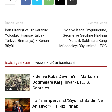
Önceki İçerik
Sonraki İçerik
İran Direnişi ve Bir Karanlık
Söz ve İfade Özgürlüğüne,
Yolculuk (Fransa-İtalya-
Seçme ve Seçilme Hakkına
Türkiye-Birmanya) – Kenan
Yönelik Saldırılara Karşı
Büyük
Mücadeleyi Büyütelim! – EÖC
İLGİLİ İÇERİKLER
YAZARIN DİĞER İÇERİKLERİ
Fidel ve Küba Devrimi’nin Marksizmi:
Dogmalara Karşı İsyan- I, F.J.S.
Cabrales
DÜNYA
İran’a Emperyalist/Siyonist Saldırı Ne
Anlatıyor? – F. Kızılırmak