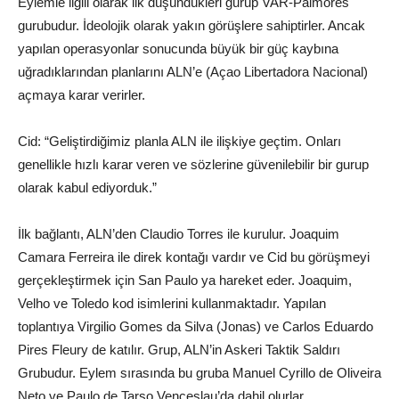
Eylemle ilgili olarak ilk düşündükleri gurup VAR-Palmores
gurubudur. İdeolojik olarak yakın görüşlere sahiptirler. Ancak
yapılan operasyonlar sonucunda büyük bir güç kaybına
uğradıklarından planlarını ALN’e (Açao Libertadora Nacional)
açmaya karar verirler.
Cid: “Geliştirdiğimiz planla ALN ile ilişkiye geçtim. Onları
genellikle hızlı karar veren ve sözlerine güvenilebilir bir gurup
olarak kabul ediyorduk.”
İlk bağlantı, ALN’den Claudio Torres ile kurulur. Joaquim
Camara Ferreira ile direk kontağı vardır ve Cid bu görüşmeyi
gerçekleştirmek için San Paulo ya hareket eder. Joaquim,
Velho ve Toledo kod isimlerini kullanmaktadır. Yapılan
toplantıya Virgilio Gomes da Silva (Jonas) ve Carlos Eduardo
Pires Fleury de katılır. Grup, ALN’in Askeri Taktik Saldırı
Grubudur. Eylem sırasında bu gruba Manuel Cyrillo de Oliveira
Neto ve Paulo de Tarso Venceslau’da dahil olurlar.