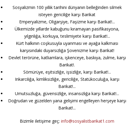
Sosyalizmin 100 yıllık tarihini dünyanın belleğinden silmek
isteyen gericiliğe karşı Barikat
Emperyalizme, Oligarşiye, Faşizme karşı Barikat!...
Ülkemizde yıllardır kabuğunu kıramayan pasifikasyona,
yılgınlığa, korkuya, teslimiyete karşı Barikat!...
Kürt halkının coşkusuyla uyanması ve ayağa kalkması
karşısındaki duyarsızlığa Şovenizme karşı Barikat!
Devlet terörüne, katliamlara, işkenceye, baskıya, zulme, karşı
Barikat!.
Sömürüye, eşitsizliğe, işsizliğe, karşı Barikat!...
Inkarcılığa, kimliksizliğe, gericiliğe, Statükoculuğa, karşı
Barikat!...
Umutsuzluğa, güvensizliğe, insansızlığa karşı Barikat!...
Doğrudan ve güzelden yana gelişimi engelleyen herşeye karşı
Barikat!...
Bizimle iletişime geç:
info@sosyalistbarikat1.com