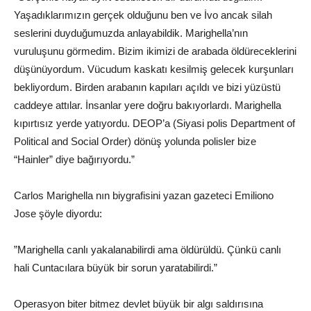
Yaşadıklarımızın gerçek olduğunu ben ve İvo ancak silah
seslerini duyduğumuzda anlayabildik. Marighella’nın
vuruluşunu görmedim. Bizim ikimizi de arabada öldüreceklerini
düşünüyordum. Vücudum kaskatı kesilmiş gelecek kurşunları
bekliyordum. Birden arabanın kapıları açıldı ve bizi yüzüstü
caddeye attılar. İnsanlar yere doğru bakıyorlardı. Marighella
kıpırtısız yerde yatıyordu. DEOP’a (Siyasi polis Department of
Political and Social Order) dönüş yolunda polisler bize
“Hainler” diye bağırıyordu.”
Carlos Marighella nın biygrafisini yazan gazeteci Emiliono
Jose şöyle diyordu:
”Marighella canlı yakalanabilirdi ama öldürüldü. Çünkü canlı
hali Cuntacılara büyük bir sorun yaratabilirdi.”
Operasyon biter bitmez devlet büyük bir algı saldırısına