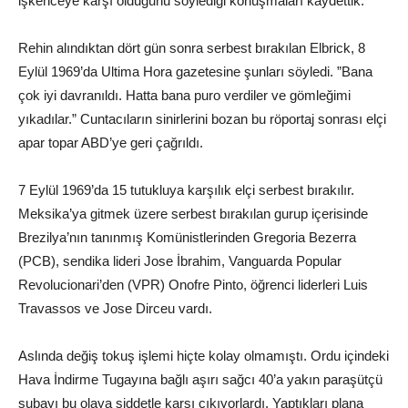
işkenceye karşı olduğunu söylediği konuşmaları kaydettik.”
Rehin alındıktan dört gün sonra serbest bırakılan Elbrick, 8
Eylül 1969’da Ultima Hora gazetesine şunları söyledi. ”Bana
çok iyi davranıldı. Hatta bana puro verdiler ve gömleğimi
yıkadılar.” Cuntacıların sinirlerini bozan bu röportaj sonrası elçi
apar topar ABD’ye geri çağrıldı.
7 Eylül 1969’da 15 tutukluya karşılık elçi serbest bırakılır.
Meksika’ya gitmek üzere serbest bırakılan gurup içerisinde
Brezilya’nın tanınmış Komünistlerinden Gregoria Bezerra
(PCB), sendika lideri Jose İbrahim, Vanguarda Popular
Revolucionari’den (VPR) Onofre Pinto, öğrenci liderleri Luis
Travassos ve Jose Dirceu vardı.
Aslında değiş tokuş işlemi hiçte kolay olmamıştı. Ordu içindeki
Hava İndirme Tugayına bağlı aşırı sağcı 40’a yakın paraşütçü
subayı bu olaya şiddetle karşı çıkıyorlardı. Yaptıkları plana