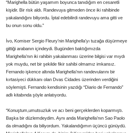
“Marighella bütün yaşamım boyunca tanıdığım en cesaretli
kişidir. Bir risk aldı. Randevuya gitmeden önce iki rahibinde
yakalandığını biliyordu. İptal edebilirdi randevuyu ama gitti ve
bu onun sonu oldu.”
İvo, Komiser Sergio Fleury’nin Marighella’yı tuzağa düşürmeye
gittiği arabanın içindeydi. Bugünden baktığımızda
Marighella’nın iki rahibin yakalanması üzerine bilgisi var mıydı
yok muydu, net bir şekilde fikir sahibi olmamız imkansız.
Fernando işkence altında Marighella’nın randevularını bir
kırtasiyeci dükkanı olan Dvas Cidades üzerinden verdiğini
söylemişti. Fernando kendisinin yazdığı “Diario de Fernando”
adlı kitabında şöyle anlatıyordu.
“Konuştum,umutsuzluk ve acı beni gerçeklerden koparmıştı.
Başka bir düzlemdeydim. Aynı anda Marighella’nın Sao Paolo
da olmadığını da biliyordum. Yakalandığımın üçüncü günüydü.