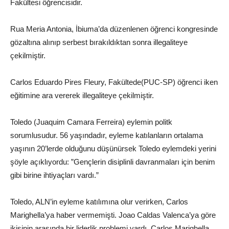
Fakültesi öğrencisidir.
Rua Meria Antonia, İbiuma’da düzenlenen öğrenci kongresinde
gözaltına alınıp serbest bırakıldıktan sonra illegaliteye
çekilmiştir.
Carlos Eduardo Pires Fleury, Fakültede(PUC-SP) öğrenci iken
eğitimine ara vererek illegaliteye çekilmiştir.
Toledo (Juaquim Camara Ferreira) eylemin politk
sorumlusudur. 56 yaşındadır, eyleme katılanların ortalama
yaşının 20’lerde olduğunu düşünürsek Toledo eylemdeki yerini
şöyle açıklıyordu: ”Gençlerin disiplinli davranmaları için benim
gibi birine ihtiyaçları vardı.”
Toledo, ALN’in eyleme katılımına olur verirken, Carlos
Marighella’ya haber vermemişti. Joao Caldas Valenca’ya göre
ikisinin arasında bir liderlik problemi vardı. Carlos Marighella