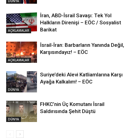
DÜNYA
İran, ABD-İsrail Savaşı: Tek Yol
Halkların Direnişi – EÖC / Sosyalist
Barikat
AÇIKLAMALAR
İsrail-İran: Barbarların Yanında Değil,
Karşısındayız! – EÖC
AÇIKLAMALAR
Suriye’deki Alevi Katliamlarına Karşı
Ayağa Kalkalım! – EÖC
DÜNYA
FHKC’nin Üç Komutanı İsrail
Saldırısında Şehit Düştü
DÜNYA