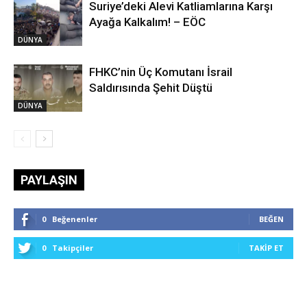
Suriye’deki Alevi Katliamlarına Karşı
Ayağa Kalkalım! – EÖC
DÜNYA
FHKC’nin Üç Komutanı İsrail
Saldırısında Şehit Düştü
DÜNYA
PAYLAŞIN
0
Beğenenler
BEĞEN
0
Takipçiler
TAKIP ET