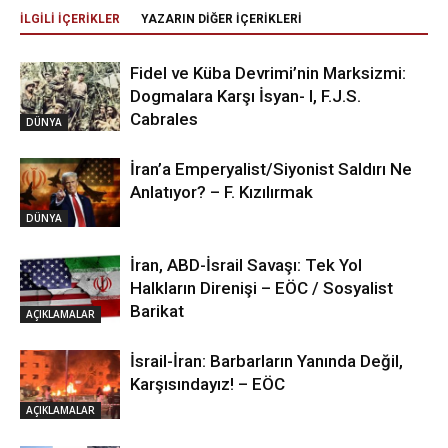
İLGİLİ İÇERİKLER
YAZARIN DİĞER İÇERİKLERİ
Fidel ve Küba Devrimi’nin Marksizmi:
Dogmalara Karşı İsyan- I, F.J.S.
Cabrales
DÜNYA
İran’a Emperyalist/Siyonist Saldırı Ne
Anlatıyor? – F. Kızılırmak
DÜNYA
İran, ABD-İsrail Savaşı: Tek Yol
Halkların Direnişi – EÖC / Sosyalist
Barikat
AÇIKLAMALAR
İsrail-İran: Barbarların Yanında Değil,
Karşısındayız! – EÖC
AÇIKLAMALAR