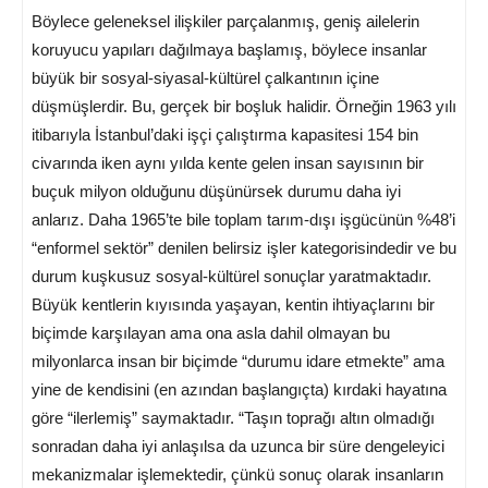
Böylece geleneksel ilişkiler parçalanmış, geniş ailelerin
koruyucu yapıları dağılmaya başlamış, böylece insanlar
büyük bir sosyal-siyasal-kültürel çalkantının içine
düşmüşlerdir. Bu, gerçek bir boşluk halidir. Örneğin 1963 yılı
itibarıyla İstanbul’daki işçi çalıştırma kapasitesi 154 bin
civarında iken aynı yılda kente gelen insan sayısının bir
buçuk milyon olduğunu düşünürsek durumu daha iyi
anlarız. Daha 1965’te bile toplam tarım-dışı işgücünün %48’i
“enformel sektör” denilen belirsiz işler kategorisindedir ve bu
durum kuşkusuz sosyal-kültürel sonuçlar yaratmaktadır.
Büyük kentlerin kıyısında yaşayan, kentin ihtiyaçlarını bir
biçimde karşılayan ama ona asla dahil olmayan bu
milyonlarca insan bir biçimde “durumu idare etmekte” ama
yine de kendisini (en azından başlangıçta) kırdaki hayatına
göre “ilerlemiş” saymaktadır. “Taşın toprağı altın olmadığı
sonradan daha iyi anlaşılsa da uzunca bir süre dengeleyici
mekanizmalar işlemektedir, çünkü sonuç olarak insanların