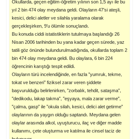
Okullarda, geçen eğitim-öğretim yılının son 1,5 ayı ile bu
yıl 2 bin 474 olay meydana geldi. Olayların 47’si ateşli,
kesici, delici aletler ve silahla yaralama olarak
gerçekleşirken, 9’u ölümle sonuçlandı.
Bu konuda ciddi istatistiklerin tutulmaya başlandığı 26
Nisan 2006 tarihinden bu yana kadar geçen sürede, yaz
tatili göz önünde bulundurulmadığında, okullarda toplam 2
bin 474 olay meydana geldi. Bu olaylara, 6 bin 224
öğrencinin karıştığı tespit edildi.
Olayların türü incelendiğinde, en fazla ”yumruk, tekme,
tokat ve benzeri” fiziksel zarar veren şiddete
başvurulduğu belirlenirken, ”zorbalık, tehdit, sataşma”,
”dedikodu, lakap takma”, ”eşyaya, mala zarar verme”,
”çalma, gasp” ile ”okula silah, kesici, delici alet getirme”
olaylarının da yaygın olduğu saptandı. Meydana gelen
olaylar arasında alkol, uyuşturucu, ilaç ve diğer madde
kullanımı, çete oluşturma ve katılma ile cinsel taciz de
bulunuyor.