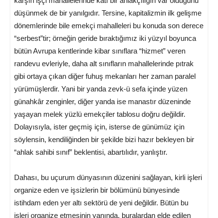
karşın işçi mahallelerinde katı bir ahlakçılığın var olduğunu
düşünmek de bir yanılgıdır. Tersine, kapitalizmin ilk gelişme
dönemlerinde bile emekçi mahalleleri bu konuda son derece
“serbest”tir; örneğin geride bıraktığımız iki yüzyıl boyunca
bütün Avrupa kentlerinde kibar sınıflara “hizmet” veren
randevu evleriyle, daha alt sınıfların mahallelerinde pıtrak
gibi ortaya çıkan diğer fuhuş mekanları her zaman paralel
yürümüşlerdir. Yani bir yanda zevk-ü sefa içinde yüzen
günahkâr zenginler, diğer yanda ise manastır düzeninde
yaşayan melek yüzlü emekçiler tablosu doğru değildir.
Dolayısıyla, ister geçmiş için, isterse de günümüz için
söylensin, kendiliğinden bir şekilde bizi hazır bekleyen bir
“ahlak sahibi sınıf” beklentisi, abartılıdır, yanlıştır.
Dahası, bu uçurum dünyasının düzenini sağlayan, kirli işleri
organize eden ve işsizlerin bir bölümünü bünyesinde
istihdam eden yer altı sektörü de yeni değildir. Bütün bu
işleri organize etmesinin yanında, buralardan elde edilen