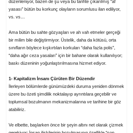
düzenleniyor, bazen de şu veya bu tarihte çıkarılmış “af
yasası” bütün bu korkunç olayların sorumlusu ilan ediliyor,
vs. vs…
Ama bütün bu sahte gözyaşları ve ah vah etmeler gerçeği
bir milim bile değiştirmiyor. Üstelik, daha da kötüsü, orta
sınıfların böylece kışkırtılan korkuları “daha fazla polis”,
“daha ağır ceza yasaları” için bir bahane olarak kullanılıyor;
baskı düzeninin yoğunlaştırılmasına hizmet ediyor.
1- Kapitalizm İnsanı Çürüten Bir Düzendir
İlerleyen bölümlerde günümüzdeki duruma yeniden dönmek
üzere bu özeti şimdilik noktalayıp ayrıntılara geçebilir ve
toplumsal bozulmanın mekanizmalarına ve tarihine bir göz
atabiliriz.
Ve elbette, başlarken önce bir şeyin altını net olarak çizmek
gerekiyor: İnsan ilişkilerinin bozulmasının özellikle “son