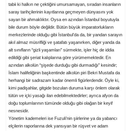
tabii ki halkın ne çektiğini umursamayan, sıradan insanların
saray tarihçilerinin kayıtlarına geçmeyen dünyasını yok
sayan bir ahmaklıktır. Oysa en azından İstanbul boyutuyla
bile durum böyle değildir. Bütün büyük imparatorlukların
merkezlerinde olduğu gibi İstanbul’da da, bir yandan sarayın
akıl almaz müsrifliği ve şatafatı yaşanırken, diğer yanda da
alt sınıfların “gizli yaşamları” sürmekte, işler hiç de iddia
edildiği gibi şeriat kalıplarına göre yürümemektedir. En
azından alkolün “şişede durduğu gibi durmadığı” kesindir;
İslam halifeliğinin başkentinde alkolün piri Bekri Mustafa da
herhangi bir sadrazam kadar önemli figürlerdendir. Öyle ki,
kimi padişahlar, gitgide bozulan duruma karşı önlem olarak
tütün ve içki yasağı ilan edebilmektedirler; ayrıca afyon da
doğu toplumlarının tümünde olduğu gibi olağan bir keyif
nesnesidir.
Yönetim kademeleri ise Fuzuli’nin şiirlerine ya da yabancı
elçilerin raporlarına dek yansıyan bir rüşvet ve adam