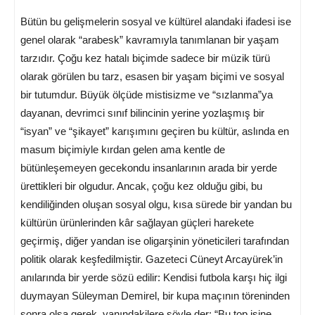
Bütün bu gelişmelerin sosyal ve kültürel alandaki ifadesi ise
genel olarak “arabesk” kavramıyla tanımlanan bir yaşam
tarzıdır. Çoğu kez hatalı biçimde sadece bir müzik türü
olarak görülen bu tarz, esasen bir yaşam biçimi ve sosyal
bir tutumdur. Büyük ölçüde mistisizme ve “sızlanma”ya
dayanan, devrimci sınıf bilincinin yerine yozlaşmış bir
“isyan” ve “şikayet” karışımını geçiren bu kültür, aslında en
masum biçimiyle kırdan gelen ama kentle de
bütünleşemeyen gecekondu insanlarının arada bir yerde
ürettikleri bir olgudur. Ancak, çoğu kez olduğu gibi, bu
kendiliğinden oluşan sosyal olgu, kısa sürede bir yandan bu
kültürün ürünlerinden kâr sağlayan güçleri harekete
geçirmiş, diğer yandan ise oligarşinin yöneticileri tarafından
politik olarak keşfedilmiştir. Gazeteci Cüneyt Arcayürek’in
anılarında bir yerde sözü edilir: Kendisi futbola karşı hiç ilgi
duymayan Süleyman Demirel, bir kupa maçının töreninden
sonra olsa gerek, yanındakilere şöyle der: “Bu top işine