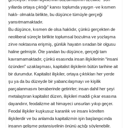
yıllarda ortaya çıktığı” kanısı toplumda yaygın -ve kısmen
haklı- olmakla birlikte, bu düşünce tümüyle gerçeği
yansıtmamaktadır.
Bu düşünce, kısmen de olsa haklıdır, çünkü gerçekten de
neoliberal süreçle birlikte toplumsal bozulma ve yozlaşma
zirve noktasına erişmiş, günlük hayatın sıradan bir olgusu
haline gelmiştir. Öte yandan bu düşünce, gerçeği tam
kavramamaktadır, çünkü esasında insan ilişkilerinin “insani
özünden” uzaklaşması, kapitalist ilişkilerin bütün tarihine ait
bir durumdur. Kapitalist ilişkiler, ortaya çıktıkları her yerde
şu ya da bu düzeyde bir yabancılaşmayı ve kişilik
parçalanmasını beraberinde getirirler; insan dahil her şeyi
metalaştıran kapitalist düzen, ilişkileri maddi çıkar esasına
dayandırır, feodalizme ait himayeci unsurları yıkıp geçer.
Feodal ilişkiler kuşkusuz karanlık ve insanı körelten
ilişkilerdir ve bu anlamda kapitalizmin işin başlangıcında
insanın gelişme potansiyelinin önünü açtığı söylenebilir.