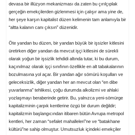
devasa bir illüzyon mekanizması da zaten bu çırılçıplak
gerçeğin emekçilerden gizlenmesi için çalışır ama yine de,
her şeye karşın kapitalist düzen kelimenin tam anlamıyla bir
“altta kalanın canı çıksın” düzenidir.
Öte yandan bu düzen, bir yandan büyük bir işsizler kitlesini
üretirken diğer yandan da mevcut işçi kitlesini de sürekli
olarak yoğun bir işsizlik tehdidi altında tutar, ki bu durum,
kaçınılmaz olarak işçi sınıfının özellikle en alt tabakalarının
bozulmasına yol açar. Bir yandan ağır sömürü koşulları ve
geleceksizlik, diğer yandan her an mevcut olan “en dibe
yuvarlanma” tehlikesi, çoğu durumda alkolizmi ve ahlaki
yozlaşmayı beraberinde getirir. Bu, yalnızca yeni-sömürge
kapitalizminin çarpık kentlerine özgü bir durum değildir;
kapitalizmin başlangıcından itibaren bütün Avrupa metropol
kentleri, her zaman “sefalet mahalleleri”ne ve “batakhane
kültürü”ne sahip olmuştur. Umutsuzluk içindeki emekçiler