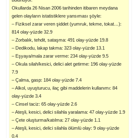
Okullarda 26 Nisan 2006 tarihinden itibaren meydana
gelen olayların istatistiklere yansıması şöyle:
– Fiziksel zarar veren şiddet (yumruk, tekme, tokat…):
814 olay-yüzde 32.9
– Zorbalık, tehdit, sataşma: 491 olay-yüzde 19.8
– Dedikodu, lakap takma: 323 olay-yüzde 13.1
– Eşyaya/mala zarar verme: 234 olay-yüzde 9.5
– Okula silah/kesici, delici alet getirme: 196 olay-yüzde
7.9
– Çalma, gasp: 184 olay-yüzde 7.4
– Alkol, uyuşturucu, ilaç gibi maddelerin kullanımı: 84
olay-yüzde 3.4
– Cinsel taciz: 65 olay-yüzde 2.6
– Ateşli, kesici, delici silahla yaralama: 47 olay-yüzde 1.9
– Çete oluşturma/katılma: 27 olay-yüzde 1.1
– Ateşli, kesici, delici silahla ölümlü olay: 9 olay-yüzde
0.4