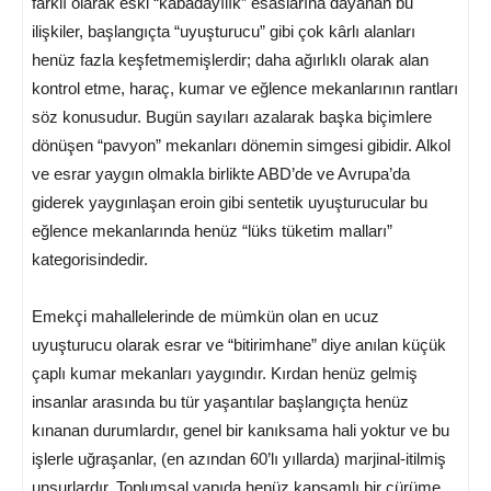
farklı olarak eski “kabadayılık” esaslarına dayanan bu
ilişkiler, başlangıçta “uyuşturucu” gibi çok kârlı alanları
henüz fazla keşfetmemişlerdir; daha ağırlıklı olarak alan
kontrol etme, haraç, kumar ve eğlence mekanlarının rantları
söz konusudur. Bugün sayıları azalarak başka biçimlere
dönüşen “pavyon” mekanları dönemin simgesi gibidir. Alkol
ve esrar yaygın olmakla birlikte ABD’de ve Avrupa’da
giderek yaygınlaşan eroin gibi sentetik uyuşturucular bu
eğlence mekanlarında henüz “lüks tüketim malları”
kategorisindedir.
Emekçi mahallelerinde de mümkün olan en ucuz
uyuşturucu olarak esrar ve “bitirimhane” diye anılan küçük
çaplı kumar mekanları yaygındır. Kırdan henüz gelmiş
insanlar arasında bu tür yaşantılar başlangıçta henüz
kınanan durumlardır, genel bir kanıksama hali yoktur ve bu
işlerle uğraşanlar, (en azından 60’lı yıllarda) marjinal-itilmiş
unsurlardır. Toplumsal yapıda henüz kapsamlı bir çürüme