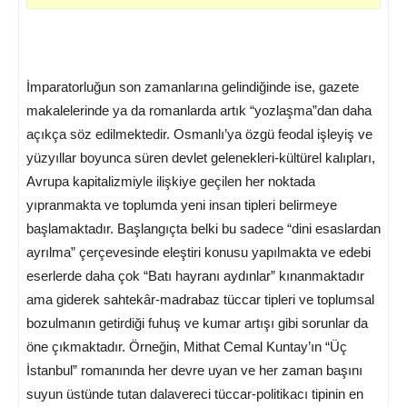
İmparatorluğun son zamanlarına gelindiğinde ise, gazete
makalelerinde ya da romanlarda artık “yozlaşma”dan daha
açıkça söz edilmektedir. Osmanlı’ya özgü feodal işleyiş ve
yüzyıllar boyunca süren devlet gelenekleri-kültürel kalıpları,
Avrupa kapitalizmiyle ilişkiye geçilen her noktada
yıpranmakta ve toplumda yeni insan tipleri belirmeye
başlamaktadır. Başlangıçta belki bu sadece “dini esaslardan
ayrılma” çerçevesinde eleştiri konusu yapılmakta ve edebi
eserlerde daha çok “Batı hayranı aydınlar” kınanmaktadır
ama giderek sahtekâr-madrabaz tüccar tipleri ve toplumsal
bozulmanın getirdiği fuhuş ve kumar artışı gibi sorunlar da
öne çıkmaktadır. Örneğin, Mithat Cemal Kuntay’ın “Üç
İstanbul” romanında her devre uyan ve her zaman başını
suyun üstünde tutan dalavereci tüccar-politikacı tipinin en