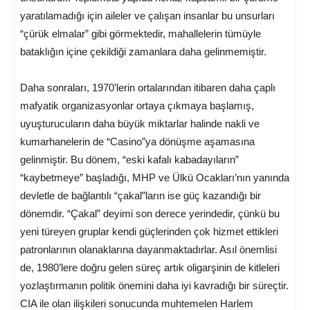
yaratılamadığı için aileler ve çalışan insanlar bu unsurları
“çürük elmalar” gibi görmektedir, mahallelerin tümüyle
bataklığın içine çekildiği zamanlara daha gelinmemiştir.
Daha sonraları, 1970’lerin ortalarından itibaren daha çaplı
mafyatik organizasyonlar ortaya çıkmaya başlamış,
uyuşturucuların daha büyük miktarlar halinde nakli ve
kumarhanelerin de “Casino”ya dönüşme aşamasına
gelinmiştir. Bu dönem, “eski kafalı kabadayıların”
“kaybetmeye” başladığı, MHP ve Ülkü Ocakları’nın yanında
devletle de bağlantılı “çakal”ların ise güç kazandığı bir
dönemdir. “Çakal” deyimi son derece yerindedir, çünkü bu
yeni türeyen gruplar kendi güçlerinden çok hizmet ettikleri
patronlarının olanaklarına dayanmaktadırlar. Asıl önemlisi
de, 1980’lere doğru gelen süreç artık oligarşinin de kitleleri
yozlaştırmanın politik önemini daha iyi kavradığı bir süreçtir.
CIA ile olan ilişkileri sonucunda muhtemelen Harlem