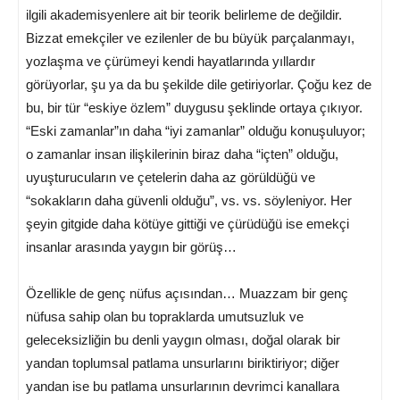
ilgili akademisyenlere ait bir teorik belirleme de değildir.
Bizzat emekçiler ve ezilenler de bu büyük parçalanmayı,
yozlaşma ve çürümeyi kendi hayatlarında yıllardır
görüyorlar, şu ya da bu şekilde dile getiriyorlar. Çoğu kez de
bu, bir tür “eskiye özlem” duygusu şeklinde ortaya çıkıyor.
“Eski zamanlar”ın daha “iyi zamanlar” olduğu konuşuluyor;
o zamanlar insan ilişkilerinin biraz daha “içten” olduğu,
uyuşturucuların ve çetelerin daha az görüldüğü ve
“sokakların daha güvenli olduğu”, vs. vs. söyleniyor. Her
şeyin gitgide daha kötüye gittiği ve çürüdüğü ise emekçi
insanlar arasında yaygın bir görüş…
Özellikle de genç nüfus açısından… Muazzam bir genç
nüfusa sahip olan bu topraklarda umutsuzluk ve
geleceksizliğin bu denli yaygın olması, doğal olarak bir
yandan toplumsal patlama unsurlarını biriktiriyor; diğer
yandan ise bu patlama unsurlarının devrimci kanallara