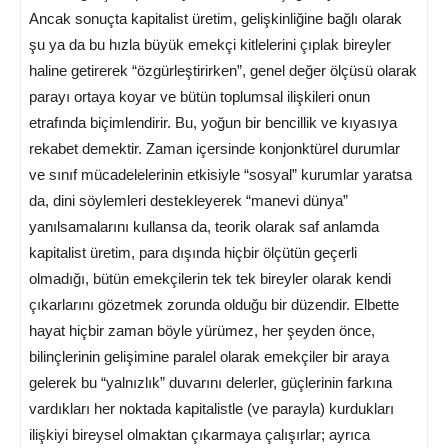
Ancak sonuçta kapitalist üretim, gelişkinliğine bağlı olarak
şu ya da bu hızla büyük emekçi kitlelerini çıplak bireyler
haline getirerek “özgürleştirirken”, genel değer ölçüsü olarak
parayı ortaya koyar ve bütün toplumsal ilişkileri onun
etrafında biçimlendirir. Bu, yoğun bir bencillik ve kıyasıya
rekabet demektir. Zaman içersinde konjonktürel durumlar
ve sınıf mücadelelerinin etkisiyle “sosyal” kurumlar yaratsa
da, dini söylemleri destekleyerek “manevi dünya”
yanılsamalarını kullansa da, teorik olarak saf anlamda
kapitalist üretim, para dışında hiçbir ölçütün geçerli
olmadığı, bütün emekçilerin tek tek bireyler olarak kendi
çıkarlarını gözetmek zorunda olduğu bir düzendir. Elbette
hayat hiçbir zaman böyle yürümez, her şeyden önce,
bilinçlerinin gelişimine paralel olarak emekçiler bir araya
gelerek bu “yalnızlık” duvarını delerler, güçlerinin farkına
vardıkları her noktada kapitalistle (ve parayla) kurdukları
ilişkiyi bireysel olmaktan çıkarmaya çalışırlar; ayrıca