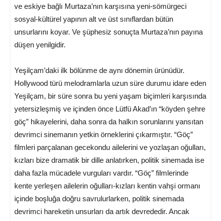
ve eskiye bağlı Murtaza’nın karşısına yeni-sömürgeci
sosyal-kültürel yapının alt ve üst sınıflardan bütün
unsurlarını koyar. Ve şüphesiz sonuçta Murtaza’nın payına
düşen yenilgidir.
Yeşilçam’daki ilk bölünme de aynı dönemin ürünüdür.
Hollywood türü melodramlarla uzun süre durumu idare eden
Yeşilçam, bir süre sonra bu yeni yaşam biçimleri karşısında
yetersizleşmiş ve içinden önce Lütfü Akad’ın “köyden şehre
göç” hikayelerini, daha sonra da halkın sorunlarını yansıtan
devrimci sinemanın yetkin örneklerini çıkarmıştır. “Göç”
filmleri parçalanan gecekondu ailelerini ve yozlaşan oğulları,
kızları bize dramatik bir dille anlatırken, politik sinemada ise
daha fazla mücadele vurguları vardır. “Göç” filmlerinde
kente yerleşen ailelerin oğulları-kızları kentin vahşi ormanı
içinde boşluğa doğru savrulurlarken, politik sinemada
devrimci hareketin unsurları da artık devrededir. Ancak