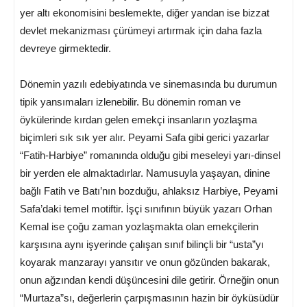
yer altı ekonomisini beslemekte, diğer yandan ise bizzat
devlet mekanizması çürümeyi artırmak için daha fazla
devreye girmektedir.
Dönemin yazılı edebiyatında ve sinemasında bu durumun
tipik yansımaları izlenebilir. Bu dönemin roman ve
öykülerinde kırdan gelen emekçi insanların yozlaşma
biçimleri sık sık yer alır. Peyami Safa gibi gerici yazarlar
“Fatih-Harbiye” romanında olduğu gibi meseleyi yarı-dinsel
bir yerden ele almaktadırlar. Namusuyla yaşayan, dinine
bağlı Fatih ve Batı’nın bozduğu, ahlaksız Harbiye, Peyami
Safa’daki temel motiftir. İşçi sınıfının büyük yazarı Orhan
Kemal ise çoğu zaman yozlaşmakta olan emekçilerin
karşısına aynı işyerinde çalışan sınıf bilinçli bir “usta”yı
koyarak manzarayı yansıtır ve onun gözünden bakarak,
onun ağzından kendi düşüncesini dile getirir. Örneğin onun
“Murtaza”sı, değerlerin çarpışmasının hazin bir öyküsüdür