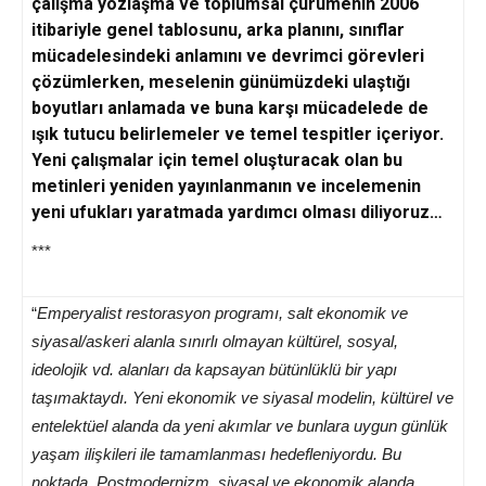
çalışma yozlaşma ve toplumsal çürümenin 2006
itibariyle genel tablosunu, arka planını, sınıflar
mücadelesindeki anlamını ve devrimci görevleri
çözümlerken, meselenin günümüzdeki ulaştığı
boyutları anlamada ve buna karşı mücadelede de
ışık tutucu belirlemeler ve temel tespitler içeriyor.
Yeni çalışmalar için temel oluşturacak olan bu
metinleri yeniden yayınlanmanın ve incelemenin
yeni ufukları yaratmada yardımcı olması diliyoruz…
***
“
Emperyalist restorasyon programı, salt ekonomik ve
siyasal/askeri alanla sınırlı olmayan kültürel, sosyal,
ideolojik vd. alanları da kapsayan bütünlüklü bir yapı
taşımaktaydı. Yeni ekonomik ve siyasal modelin, kültürel ve
entelektüel alanda da yeni akımlar ve bunlara uygun günlük
yaşam ilişkileri ile tamamlanması hedefleniyordu. Bu
noktada, Postmodernizm, siyasal ve ekonomik alanda