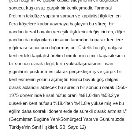
sonucu, kuşkusuz çarpık bir kentleşmedir. Tarımsal
üretimin tekdüze yapısını sarsan ve kapitalist ilişkileri en
ücra köşelere kadar yaymaya başlayan bu süreç, bir
yandan kırsal hayatın yerleşik ilişkilerini değiştirirken, diğer
yandan da milyonlarca insanın tarımdan koparak kentlere
yığılması sonucunu doğurmuştur. “Üstelik bu göç dalgası,
kentlerdeki kapitalist üretim birimlerinin emici kapasitesinin
bir sonucu olarak değil, kırın yoksullaşmasının insan
yığınlarını püskürtmesi olarak gerçekleşmiş ve çarpık bir
kentleşmenin yolunu açmıştır. Birinci büyük göç dalgası
olarak adlandırılabilecek bu sürecin bir sonucu olarak 1950-
1975 döneminde kırsal nüfus oranı %81.6’dan %58.2’ye
düşerken kent nüfusu %18.4’ten %41.8’e yükselmiş ve bu
eğilim daha sonraki dönemlerde de sürekli olarak artmıştır.”
(Geçmişten Bugüne Yeni-Sömürgeci Yapı ve Günümüzde
Türkiye’nin Sınıf İlişkileri, SB, Sayı: 12)