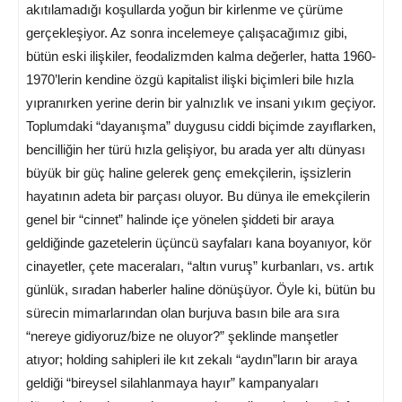
akıtılamadığı koşullarda yoğun bir kirlenme ve çürüme
gerçekleşiyor. Az sonra incelemeye çalışacağımız gibi,
bütün eski ilişkiler, feodalizmden kalma değerler, hatta 1960-
1970’lerin kendine özgü kapitalist ilişki biçimleri bile hızla
yıpranırken yerine derin bir yalnızlık ve insani yıkım geçiyor.
Toplumdaki “dayanışma” duygusu ciddi biçimde zayıflarken,
bencilliğin her türü hızla gelişiyor, bu arada yer altı dünyası
büyük bir güç haline gelerek genç emekçilerin, işsizlerin
hayatının adeta bir parçası oluyor. Bu dünya ile emekçilerin
genel bir “cinnet” halinde içe yönelen şiddeti bir araya
geldiğinde gazetelerin üçüncü sayfaları kana boyanıyor, kör
cinayetler, çete maceraları, “altın vuruş” kurbanları, vs. artık
günlük, sıradan haberler haline dönüşüyor. Öyle ki, bütün bu
sürecin mimarlarından olan burjuva basın bile ara sıra
“nereye gidiyoruz/bize ne oluyor?” şeklinde manşetler
atıyor; holding sahipleri ile kıt zekalı “aydın”ların bir araya
geldiği “bireysel silahlanmaya hayır” kampanyaları