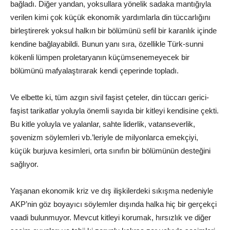
bağladı. Diğer yandan, yoksullara yönelik sadaka mantığıyla
verilen kimi çok küçük ekonomik yardımlarla din tüccarlığını
birleştirerek yoksul halkın bir bölümünü sefil bir karanlık içinde
kendine bağlayabildi. Bunun yanı sıra, özellikle Türk-sunni
kökenli lümpen proletaryanın küçümsenemeyecek bir
bölümünü mafyalaştırarak kendi çeperinde topladı.
Ve elbette ki, tüm azgın sivil faşist çeteler, din tüccarı gerici-
faşist tarikatlar yoluyla önemli sayıda bir kitleyi kendisine çekti.
Bu kitle yoluyla ve yalanlar, sahte liderlik, vatanseverlik,
şovenizm söylemleri vb.’leriyle de milyonlarca emekçiyi,
küçük burjuva kesimleri, orta sınıfın bir bölümünün desteğini
sağlıyor.
Yaşanan ekonomik kriz ve dış ilişkilerdeki sıkışma nedeniyle
AKP’nin göz boyayıcı söylemler dışında halka hiç bir gerçekçi
vaadi bulunmuyor. Mevcut kitleyi korumak, hırsızlık ve diğer