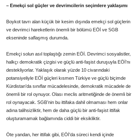
– Emekçi sol güçler ve devrimcilerin seçimlere yaklaşımı
Boykot tavrı alan küçük bir kesim dışında emekçi sol güçlerin
ve devrimci hareketlerin önemli bir bölümü EÖİ ve SGB
ekseninde saflaşmış durumda.
Emekçi solun asıl toplaştığı zemin EÖİ. Devrimci sosyalistler,
halkçı demokratik çizgisi ve güçlü anti-faşist duruşuyla EÖİ’nı
destekliyorlar. Yaklaşık olarak yüzde 10 civarındaki
potansiyeliyle EÖİ güçleri kısmen Türkiye ve güçlü biçimde
Kürdistan’da sınıflar mücadelesinde, demokratik mücadele de
önemli bir rol oynuyor. Olası meclis aritmetiğinde de önemli bir
rol oynayacak. SGB’nin bu ittifaka dahil olmaması hem onlar
adına talihsizliktir, hem de daha güçlü bir anti-faşist ittifak
oluşturamamak bağlamında ciddi bir eksikliktir.
Öte yandan, her ittifak gibi, EÖİ’da süreci kendi içinde