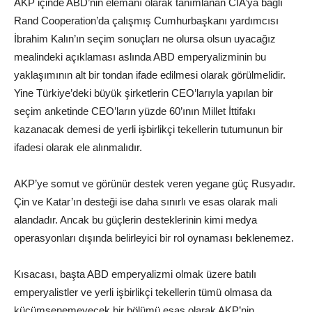
AKP içinde ABD’nin elemanı olarak tanımlanan CIA’ya bağlı
Rand Cooperation’da çalışmış Cumhurbaşkanı yardımcısı
İbrahim Kalın’ın seçim sonuçları ne olursa olsun uyacağız
mealindeki açıklaması aslında ABD emperyalizminin bu
yaklaşımının alt bir tondan ifade edilmesi olarak görülmelidir.
Yine Türkiye’deki büyük şirketlerin CEO’larıyla yapılan bir
seçim anketinde CEO’ların yüzde 60’ının Millet İttifakı
kazanacak demesi de yerli işbirlikçi tekellerin tutumunun bir
ifadesi olarak ele alınmalıdır.
AKP’ye somut ve görünür destek veren yegane güç Rusyadır.
Çin ve Katar’ın desteği ise daha sınırlı ve esas olarak mali
alandadır. Ancak bu güçlerin desteklerinin kimi medya
operasyonları dışında belirleyici bir rol oynaması beklenemez.
Kısacası, başta ABD emperyalizmi olmak üzere batılı
emperyalistler ve yerli işbirlikçi tekellerin tümü olmasa da
küçümsenemeyecek bir bölümü esas olarak AKP’nin