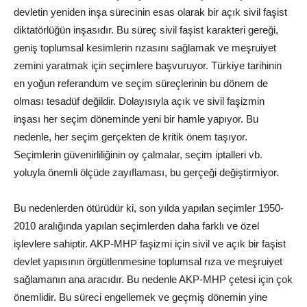
devletin yeniden inşa sürecinin esas olarak bir açık sivil faşist
diktatörlüğün inşasıdır. Bu süreç sivil faşist karakteri gereği,
geniş toplumsal kesimlerin rızasını sağlamak ve meşruiyet
zemini yaratmak için seçimlere başvuruyor. Türkiye tarihinin
en yoğun referandum ve seçim süreçlerinin bu dönem de
olması tesadüf değildir. Dolayısıyla açık ve sivil faşizmin
inşası her seçim döneminde yeni bir hamle yapıyor. Bu
nedenle, her seçim gerçekten de kritik önem taşıyor.
Seçimlerin güvenirliliğinin oy çalmalar, seçim iptalleri vb.
yoluyla önemli ölçüde zayıflaması, bu gerçeği değiştirmiyor.
Bu nedenlerden ötürüdür ki, son yılda yapılan seçimler 1950-
2010 aralığında yapılan seçimlerden daha farklı ve özel
işlevlere sahiptir. AKP-MHP faşizmi için sivil ve açık bir faşist
devlet yapısının örgütlenmesine toplumsal rıza ve meşruiyet
sağlamanın ana aracıdır. Bu nedenle AKP-MHP çetesi için çok
önemlidir. Bu süreci engellemek ve geçmiş dönemin yine