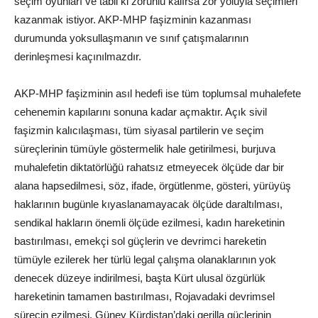
seçim oyunları ve tabii ki zorunlu kalırsa zor yoluyla seçimleri
kazanmak istiyor. AKP-MHP faşizminin kazanması
durumunda yoksullaşmanın ve sınıf çatışmalarının
derinleşmesi kaçınılmazdır.
AKP-MHP faşizminin asıl hedefi ise tüm toplumsal muhalefete
cehenemin kapılarını sonuna kadar açmaktır. Açık sivil
faşizmin kalıcılaşması, tüm siyasal partilerin ve seçim
süreçlerinin tümüyle göstermelik hale getirilmesi, burjuva
muhalefetin diktatörlüğü rahatsız etmeyecek ölçüde dar bir
alana hapsedilmesi, söz, ifade, örgütlenme, gösteri, yürüyüş
haklarının bugünle kıyaslanamayacak ölçüde daraltılması,
sendikal hakların önemli ölçüde ezilmesi, kadın hareketinin
bastırılması, emekçi sol güçlerin ve devrimci hareketin
tümüyle ezilerek her türlü legal çalışma olanaklarının yok
denecek düzeye indirilmesi, başta Kürt ulusal özgürlük
hareketinin tamamen bastırılması, Rojavadaki devrimsel
sürecin ezilmesi, Güney Kürdistan’daki gerilla güçlerinin