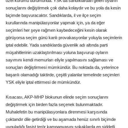
özel kurumu durumunda. YSK’da sandıklardan gelen oyların
sonuçlarını değiştirmek çok daha kolaydır ve bu yola da kesin
biçimde başvuracaktır. Sandıklarda, il ve ilçe seçim
kurullarında manipülasyonlar yapmak için, ya da eğer
seçimleri her şeye rağmen kaybedeceğini kesin olarak
görüyorsa seçim günü kanlı provakasyonlar yoluyla seçimlerin
iptal edebilir. Yada sandıklarda güvenlik adı altında parti
müşahitlerinin uzaklaştırılması yoluna başvurup oyların
sayımını kendi memurları eliyle yapılmasını sağlaması ve
sonuçları değiştirmesi mümkündür. Bu noktada da, yeterince
başarılı olamadığı taktirde, çeşitli yalanlar temelinde seçimleri
YSK eliyle iptal ettirmesi de mümkündür.
Kısacası, AKP-MHP blokunun elinde seçim sonuçlarını
değiştirmek için birden fazla seçenek bulunmaktadır.
Muhalefetin bu manipülasyonlara direnmesi karşısında
çoktandır dile getirdiği ve bu aşamada henüz sınırlı biçimde
uyguladığı faşist terör kampanyasını sokaklarda en şiddetli