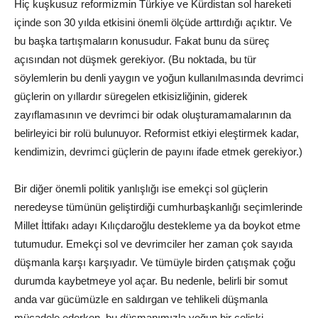
Hiç kuşkusuz reformizmin Türkiye ve Kürdistan sol hareketi
içinde son 30 yılda etkisini önemli ölçüde arttırdığı açıktır. Ve
bu başka tartışmaların konusudur. Fakat bunu da süreç
açısından not düşmek gerekiyor. (Bu noktada, bu tür
söylemlerin bu denli yaygın ve yoğun kullanılmasında devrimci
güçlerin on yıllardır süregelen etkisizliğinin, giderek
zayıflamasının ve devrimci bir odak oluşturamamalarının da
belirleyici bir rolü bulunuyor. Reformist etkiyi eleştirmek kadar,
kendimizin, devrimci güçlerin de payını ifade etmek gerekiyor.)
Bir diğer önemli politik yanlışlığı ise emekçi sol güçlerin
neredeyse tümünün geliştirdiği cumhurbaşkanlığı seçimlerinde
Millet İttifakı adayı Kılıçdaroğlu destekleme ya da boykot etme
tutumudur. Emekçi sol ve devrimciler her zaman çok sayıda
düşmanla karşı karşıyadır. Ve tümüyle birden çatışmak çoğu
durumda kaybetmeye yol açar. Bu nedenle, belirli bir somut
anda var gücümüzle en saldırgan ve tehlikeli düşmanla
mücadele ederken, bu düşmanımızla yoğun bir çelişki