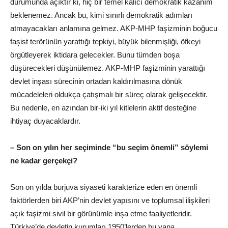
durumunda açıktır ki, hiç bir temel kalıcı demokratik kazanım
beklenemez. Ancak bu, kimi sınırlı demokratik adımları
atmayacakları anlamına gelmez. AKP-MHP faşizminin boğucu
faşist terörünün yarattığı tepkiyi, büyük bilenmişliği, öfkeyi
örgütleyerek iktidara gelecekler. Bunu tümden boşa
düşürecekleri düşünülemez. AKP-MHP faşizminin yarattığı
devlet inşası sürecinin ortadan kaldırılmasına dönük
mücadeleleri oldukça çatışmalı bir süreç olarak gelişecektir.
Bu nedenle, en azından bir-iki yıl kitlelerin aktif desteğine
ihtiyaç duyacaklardır.
– Son on yılın her seçiminde “bu seçim önemli” söylemi
ne kadar gerçekçi?
Son on yılda burjuva siyaseti karakterize eden en önemli
faktörlerden biri AKP’nin devlet yapısını ve toplumsal ilişkileri
açık faşizmi sivil bir görünümle inşa etme faaliyetleridir.
Türkiye’de devletin kurumları 1950’lerden bu yana,