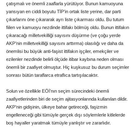
çatışmalı ve önemli zaaflarla yürütüyor. Bunun kamuoyuna
yansıyan en ciddi boyutu TİP’in ortak liste yerine, dar parti
çıkarlarını öne çıkararak ayrı liste çıkarması oldu. Bu tutum
fiilen ve kamuoyu nezdinde ittifakı bölmüş oldu. Bunun ittifakın
çıkaracağı milletvekilliği sayısını düşürme (ve çoğu yerde
AKP’nin milletvekilliği sayısını arttırma) olasılığı ve daha da
önemlisi bu büyük anti-faşist ittifakın işçiler, emekçiler ve
ezilenler nezdinde belirli ölçüde itibar kaybına neden olması
önemli bir zaafiyet olmuştur. Hiç kuşkusuz bu durum seçimler
sonrası bütün taraflarca etraflıca tartışılacaktır.
Solun ve özellikle EÖİ’nın seçim sürecindeki önemli
zaafiyetlerinden biri de seçim ajitasyonlarında kullanılan dildir.
AKP’nin gidişinin, ülkeye bahar getireceği, faşizmin
engelleneceği gibi tümüyle gerçek dışı söylemlerle kitlelerde
boş hayaller yaratmak tümüyle yanlıştır ve zararlıdır.