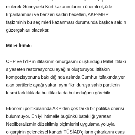
ezilerek Güneydeki Kürt kazanımlarının önemli ölçüde
tırpanlanması ve benzeri saldırı hedefleri, AKP-MHP
faşizminin bu seçimleri kazanması durumunda başlıca saldırı
güzergahları olacaktır.
Millet İttifakı
CHP ve İYİP’in ittifakının omurgasını oluşturduğu Millet ittifakı
siyaseten restorasyoncu ayağını oluşturuyor. İttifakın
kompozisyonuna bakıldığında aslında Cumhur ittifakında yer
alan partilerle aşağı yukarı aynı fikri duruşa sahip partilerin
kısmi farklılıklarla bu ittifakta da bulunduğunu görebilir.
Ekonomi politikalarında AKP’den çok farklı bir politika önerisi
bulunmuyor. En iyi ihtimalle bugünkü bataklığı yaratan
Neoliberalizmin düzeltilmiş biçimlerini uygulama yoluyla
oligarşinin geleneksel kanadı TÜSİAD’çıların çıkarlarını esas