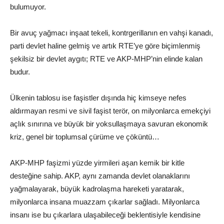
bulumuyor.
Bir avuç yağmacı inşaat tekeli, kontrgerillanın en vahşi kanadı,
parti devlet haline gelmiş ve artık RTE’ye göre biçimlenmiş
şekilsiz bir devlet aygıtı; RTE ve AKP-MHP’nin elinde kalan
budur.
Ülkenin tablosu ise faşistler dışında hiç kimseye nefes
aldırmayan resmi ve sivil faşist terör, on milyonlarca emekçiyi
açlık sınırına ve büyük bir yoksullaşmaya savuran ekonomik
kriz, genel bir toplumsal çürüme ve çöküntü…
AKP-MHP faşizmi yüzde yirmileri aşan kemik bir kitle
desteğine sahip. AKP, aynı zamanda devlet olanaklarını
yağmalayarak, büyük kadrolaşma hareketi yaratarak,
milyonlarca insana muazzam çıkarlar sağladı. Milyonlarca
insanı ise bu çıkarlara ulaşabileceği beklentisiyle kendisine