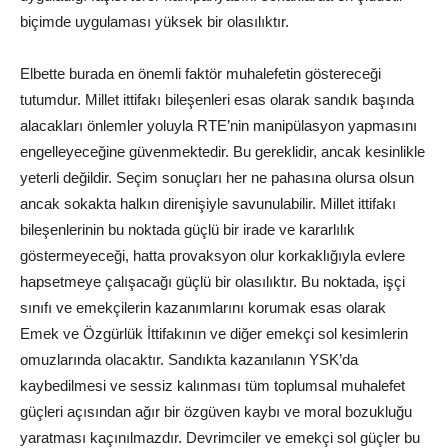
biçimde uygulaması yüksek bir olasılıktır.
Elbette burada en önemli faktör muhalefetin göstereceği
tutumdur. Millet ittifakı bileşenleri esas olarak sandık başında
alacakları önlemler yoluyla RTE’nin manipülasyon yapmasını
engelleyeceğine güvenmektedir. Bu gereklidir, ancak kesinlikle
yeterli değildir. Seçim sonuçları her ne pahasına olursa olsun
ancak sokakta halkın direnişiyle savunulabilir. Millet ittifakı
bileşenlerinin bu noktada güçlü bir irade ve kararlılık
göstermeyeceği, hatta provaksyon olur korkaklığıyla evlere
hapsetmeye çalışacağı güçlü bir olasılıktır. Bu noktada, işçi
sınıfı ve emekçilerin kazanımlarını korumak esas olarak
Emek ve Özgürlük İttifakının ve diğer emekçi sol kesimlerin
omuzlarında olacaktır. Sandıkta kazanılanın YSK’da
kaybedilmesi ve sessiz kalınması tüm toplumsal muhalefet
güçleri açısından ağır bir özgüven kaybı ve moral bozukluğu
yaratması kaçınılmazdır. Devrimciler ve emekçi sol güçler bu