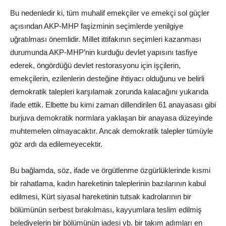
Bu nedenledir ki, tüm muhalif emekçiler ve emekçi sol güçler
açısından AKP-MHP faşizminin seçimlerde yenilgiye
uğratılması önemlidir. Millet ittifakının seçimleri kazanması
durumunda AKP-MHP’nin kurduğu devlet yapısını tasfiye
ederek, öngördüğü devlet restorasyonu için işçilerin,
emekçilerin, ezilenlerin desteğine ihtiyacı olduğunu ve belirli
demokratik talepleri karşılamak zorunda kalacağını yukarıda
ifade ettik. Elbette bu kimi zaman dillendirilen 61 anayasası gibi
burjuva demokratik normlara yaklaşan bir anayasa düzeyinde
muhtemelen olmayacaktır. Ancak demokratik talepler tümüyle
göz ardı da edilemeyecektir.
Bu bağlamda, söz, ifade ve örgütlenme özgürlüklerinde kısmi
bir rahatlama, kadın hareketinin taleplerinin bazılarının kabul
edilmesi, Kürt siyasal hareketinin tutsak kadrolarının bir
bölümünün serbest bırakılması, kayyumlara teslim edilmiş
belediyelerin bir bölümünün iadesi vb. bir takım adımları en