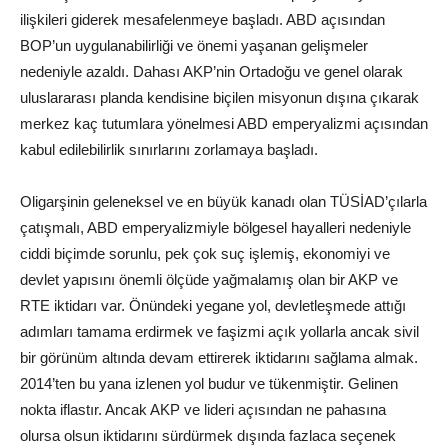
ilişkileri giderek mesafelenmeye başladı. ABD açısından
BOP’un uygulanabilirliği ve önemi yaşanan gelişmeler
nedeniyle azaldı. Dahası AKP’nin Ortadoğu ve genel olarak
uluslararası planda kendisine biçilen misyonun dışına çıkarak
merkez kaç tutumlara yönelmesi ABD emperyalizmi açısından
kabul edilebilirlik sınırlarını zorlamaya başladı.
Oligarşinin geleneksel ve en büyük kanadı olan TÜSİAD’çılarla
çatışmalı, ABD emperyalizmiyle bölgesel hayalleri nedeniyle
ciddi biçimde sorunlu, pek çok suç işlemiş, ekonomiyi ve
devlet yapısını önemli ölçüde yağmalamış olan bir AKP ve
RTE iktidarı var. Önündeki yegane yol, devletleşmede attığı
adımları tamama erdirmek ve faşizmi açık yollarla ancak sivil
bir görünüm altında devam ettirerek iktidarını sağlama almak.
2014’ten bu yana izlenen yol budur ve tükenmiştir. Gelinen
nokta iflastır. Ancak AKP ve lideri açısından ne pahasına
olursa olsun iktidarını sürdürmek dışında fazlaca seçenek