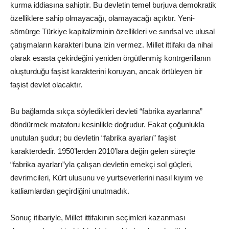
kurma iddiasına sahiptir. Bu devletin temel burjuva demokratik
özelliklere sahip olmayacağı, olamayacağı açıktır. Yeni-
sömürge Türkiye kapitalizminin özellikleri ve sınıfsal ve ulusal
çatışmaların karakteri buna izin vermez. Millet ittifakı da nihai
olarak esasta çekirdeğini yeniden örgütlenmiş kontrgerillanın
oluşturduğu faşist karakterini koruyan, ancak örtüleyen bir
faşist devlet olacaktır.
Bu bağlamda sıkça söyledikleri devleti “fabrika ayarlarına”
döndürmek mataforu kesinlikle doğrudur. Fakat çoğunlukla
unutulan şudur; bu devletin “fabrika ayarları” faşist
karakterdedir. 1950’lerden 2010’lara değin gelen süreçte
“fabrika ayarları”yla çalışan devletin emekçi sol güçleri,
devrimcileri, Kürt ulusunu ve yurtseverlerini nasıl kıyım ve
katliamlardan geçirdiğini unutmadık.
Sonuç itibariyle, Millet ittifakının seçimleri kazanması