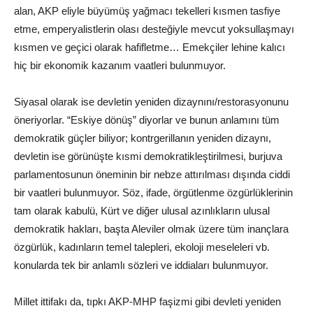
alan, AKP eliyle büyümüş yağmacı tekelleri kısmen tasfiye
etme, emperyalistlerin olası desteğiyle mevcut yoksullaşmayı
kısmen ve geçici olarak hafifletme… Emekçiler lehine kalıcı
hiç bir ekonomik kazanım vaatleri bulunmuyor.
Siyasal olarak ise devletin yeniden dizaynını/restorasyonunu
öneriyorlar. “Eskiye dönüş” diyorlar ve bunun anlamını tüm
demokratik güçler biliyor; kontrgerillanın yeniden dizaynı,
devletin ise görünüşte kısmi demokratikleştirilmesi, burjuva
parlamentosunun öneminin bir nebze attırılması dışında ciddi
bir vaatleri bulunmuyor. Söz, ifade, örgütlenme özgürlüklerinin
tam olarak kabulü, Kürt ve diğer ulusal azınlıkların ulusal
demokratik hakları, başta Aleviler olmak üzere tüm inançlara
özgürlük, kadınların temel talepleri, ekoloji meseleleri vb.
konularda tek bir anlamlı sözleri ve iddiaları bulunmuyor.
Millet ittifakı da, tıpkı AKP-MHP faşizmi gibi devleti yeniden