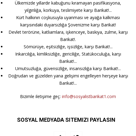
Ülkemizde yıllardır kabuğunu kıramayan pasifikasyona,
yılgınlığa, korkuya, teslimiyete karşı Barikat!...
Kürt halkının coşkusuyla uyanması ve ayağa kalkması
karşısındaki duyarsızlığa Şovenizme karşı Barikat!
Devlet terörüne, katliamlara, işkenceye, baskıya, zulme, karşı
Barikat!.
Sömürüye, eşitsizliğe, işsizliğe, karşı Barikat!...
Inkarcılığa, kimliksizliğe, gericiliğe, Statükoculuğa, karşı
Barikat!...
Umutsuzluğa, güvensizliğe, insansızlığa karşı Barikat!...
Doğrudan ve güzelden yana gelişimi engelleyen herşeye karşı
Barikat!...
Bizimle iletişime geç:
info@sosyalistbarikat1.com
SOSYAL MEDYADA SITEMIZI PAYLASIN