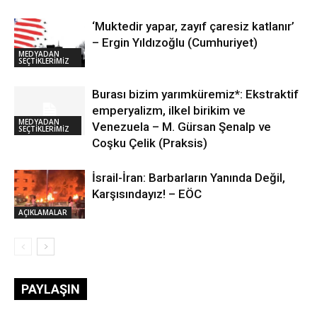
‘Muktedir yapar, zayıf çaresiz katlanır’
– Ergin Yıldızoğlu (Cumhuriyet)
MEDYADAN
SEÇTİKLERİMİZ
Burası bizim yarımküremiz*: Ekstraktif
emperyalizm, ilkel birikim ve
MEDYADAN
Venezuela – M. Gürsan Şenalp ve
SEÇTİKLERİMİZ
Coşku Çelik (Praksis)
İsrail-İran: Barbarların Yanında Değil,
Karşısındayız! – EÖC
AÇIKLAMALAR
PAYLAŞIN