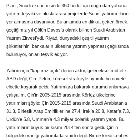
Planı, Suudi ekonomisinde 350 hedef için doğrudan yabancı
yatırım teşviki ve uluslararası projelerde Suudi yatırımcıların
yer almasına dayanıyor. Bu anlamda en dikkat çeken örnek,
geçtiğimiz yıl Çölün Davos’u olarak bilinen Suudi Arabistan
Yatırım Zirvesi’ydi. Riyad, dünyadaki çeşitli yatırım
şirketlerinin, bankaların ülkesine yatırım yapması çağrısında
bulunuyor, onları teşvik ediyor.
Yatırım için “kapımız açık” denen aktör, geleneksel müttefik
ABD değil, Çin. Pekin, küresel stratejiyle uyumlu bu davete
elbette koşarak geldi. Yatırımlara bakarak durumu anlamaya
çalışalım. Çin’in 2005-2019 arasında Körfez ülkelerine
yatırımları şöyle: Çin 2015-2019 arasında Suudi Arabistan’a
31.3, Birleşik Arap Emirlikleri’ne 27.4, Irak’a 20.8, Katar’a 7.3,
Ürdün’e 5.8, Umman’a 4.3 milyar dolarlık yatırım yaptı. Bu
yatırımların büyük bir kısmı 2014’ten sonra geldi. Çin’in
bölgedeki varlığı yatırımlarla sınırlı değil. Bir de kredi cephesi