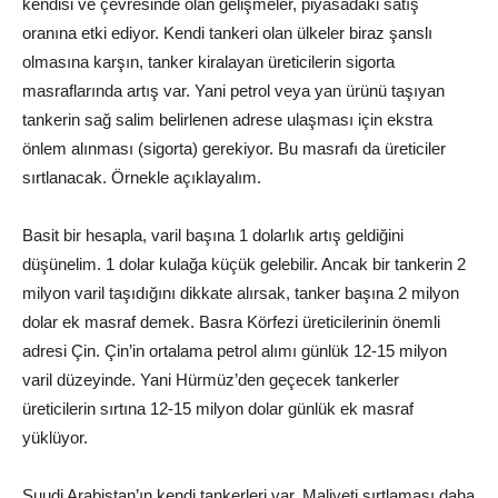
kendisi ve çevresinde olan gelişmeler, piyasadaki satış
oranına etki ediyor. Kendi tankeri olan ülkeler biraz şanslı
olmasına karşın, tanker kiralayan üreticilerin sigorta
masraflarında artış var. Yani petrol veya yan ürünü taşıyan
tankerin sağ salim belirlenen adrese ulaşması için ekstra
önlem alınması (sigorta) gerekiyor. Bu masrafı da üreticiler
sırtlanacak. Örnekle açıklayalım.
Basit bir hesapla, varil başına 1 dolarlık artış geldiğini
düşünelim. 1 dolar kulağa küçük gelebilir. Ancak bir tankerin 2
milyon varil taşıdığını dikkate alırsak, tanker başına 2 milyon
dolar ek masraf demek. Basra Körfezi üreticilerinin önemli
adresi Çin. Çin’in ortalama petrol alımı günlük 12-15 milyon
varil düzeyinde. Yani Hürmüz’den geçecek tankerler
üreticilerin sırtına 12-15 milyon dolar günlük ek masraf
yüklüyor.
Suudi Arabistan’ın kendi tankerleri var. Maliyeti sırtlaması daha