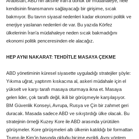
Arabistan, ABD’nin aksine İran’a dönük bir müdahaleye, hele
kendisinin finansmanını sağlayacağı bir girişime, sıcak
bakmıyor. Bu tavrın siyasal nedenleri kadar ekonomi politik ve
enerjiye yaslanan nedenleri de var. Bu yazıda Körfez
ülkelerinin İran’a müdahaleye neden sıcak bakmadığını
ekonomi politik penceresinden ele alacağız.
HEP AYNI NAKARAT: TEHDİTLE MASAYA ÇEKME
ABD yönetiminin küresel siyasette uyguladığı stratejiler şöyle:
Yıkıma uğrat, yaptırım kıskacına al, askeri müdahale için el
yükselt ve karşı tarafı masaya oturmaya ikna et. Masaya
gelen lider, çok taraflı değil, ikili bir görüşmeyle karşılaşıyor.
BM Güvenlik Konseyi, Avrupa, Rusya ve Çin bir zahmet geri
duracak. Masada sadece ABD ve sıkıştırdığı ülke olacak. Bu
stratejinin örneği Kuzey Kore ile ABD arasında yürütülen
görüşmeler. Kore görüşmeleri altı ülkenin katıldığı bir formattan
Trump ile Kim’in başında olduğu biçime evrildi. Aynı yöntem