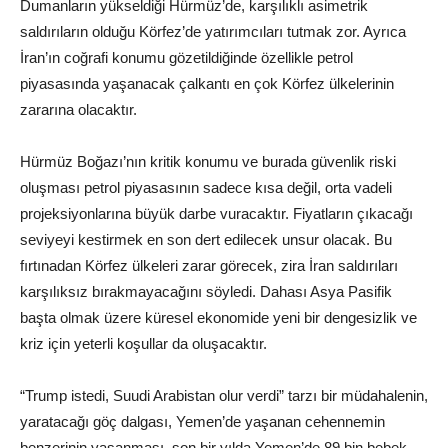
Dumanların yükseldiği Hürmüz’de, karşılıklı asimetrik
saldırıların olduğu Körfez’de yatırımcıları tutmak zor. Ayrıca
İran’ın coğrafi konumu gözetildiğinde özellikle petrol
piyasasında yaşanacak çalkantı en çok Körfez ülkelerinin
zararına olacaktır.
Hürmüz Boğazı’nın kritik konumu ve burada güvenlik riski
oluşması petrol piyasasının sadece kısa değil, orta vadeli
projeksiyonlarına büyük darbe vuracaktır. Fiyatların çıkacağı
seviyeyi kestirmek en son dert edilecek unsur olacak. Bu
fırtınadan Körfez ülkeleri zarar görecek, zira İran saldırıları
karşılıksız bırakmayacağını söyledi. Dahası Asya Pasifik
başta olmak üzere küresel ekonomide yeni bir dengesizlik ve
kriz için yeterli koşullar da oluşacaktır.
“Trump istedi, Suudi Arabistan olur verdi” tarzı bir müdahalenin,
yaratacağı göç dalgası, Yemen’de yaşanan cehennemin
benzerinin yaşanması, son bir yılda Yemen’de 89 bin bebek