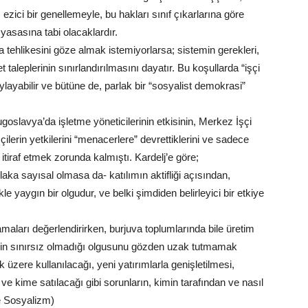
 ezici bir genellemeyle, bu hakları sınıf çıkarlarına göre
 yasasına tabi olacaklardır.
ma tehlikesini göze almak istemiyorlarsa; sistemin gerekleri,
et taleplerinin sınırlandırılmasını dayatır. Bu koşullarda “işçi
layabilir ve bütüne de, parlak bir “sosyalist demokrasi”
goslavya’da işletme yöneticilerinin etkisinin, Merkez İşçi
şçilerin yetkilerini “menacerlere” devrettiklerini ve sadece
 itiraf etmek zorunda kalmıştı. Kardelj’e göre;
ka sayısal olmasa da- katılımın aktifliği açısından,
e yaygın bir olgudur, ve belki şimdiden belirleyici bir etkiye
maları değerlendirirken, burjuva toplumlarında bile üretim
isinin sınırsız olmadığı olgusunu gözden uzak tutmamak
 üzere kullanılacağı, yeni yatırımlarla genişletilmesi,
 ve kime satılacağı gibi sorunların, kimin tarafından ve nasıl
e Sosyalizm)