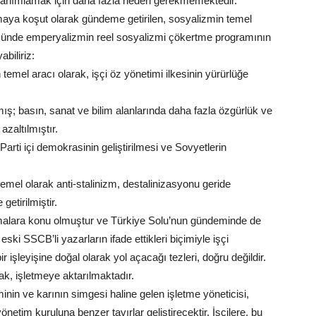
 tanımlamak için daha fazla neden gerekmemektedir.
ya koşut olarak gündeme getirilen, sosyalizmin temel
 özünde emperyalizmin reel sosyalizmi çökertme programının
abiliriz:
emel aracı olarak, işçi öz yönetimi ilkesinin yürürlüğe
lmış; basın, sanat ve bilim alanlarında daha fazla özgürlük ve
azaltılmıştır.
Parti içi demokrasinin geliştirilmesi ve Sovyetlerin
temel olarak anti-stalinizm, destalinizasyonu geride
etirilmiştir.
tışmalara konu olmuştur ve Türkiye Solu’nun gündeminde de
i SSCB’li yazarların ifade ettikleri biçimiyle işçi
r işleyişine doğal olarak yol açacağı tezleri, doğru değildir.
rak, işletmeye aktarılmaktadır.
inin ve karının simgesi haline gelen işletme yöneticisi,
önetim kuruluna benzer tavırlar geliştirecektir. İşçilere, bu