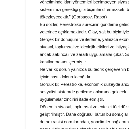
yönetiminde idari yöntemleri benimseyen siyasal 
sistemimizi gerektiği gibi biçimlendiremezsek, 
tökezleyecektir.” (Gorbaçov, Rapor)
Bu sözler, Perestroika sürecinin gündeme getir
yeterince açıklamaktadır. Olay, salt bu biçimiy
Gerçek bir dönüşüm ve ilerleme, yalnızca ekon
siyasal, toplumsal ve ideolojik etkileri ve ihtiya
ancak sakıncalı ve zararlı uygulamalar çıkar. S
kanıtlanmasını içermiştir.
Ne var ki; sorun yalnızca bu teorik çerçevenin 
içinin nasıl doldurulacağıdır.
Gördük ki; Perestroika, ekonomik düzeyde anca
sosyalist sistemde gerileme anlamına gelecek, 
uygulamalar zincirini ifade etmiştir.
Dönemin siyasal, toplumsal ve entellektüel düz
geliştirilmiştir. Daha doğrusu, bütün bu sonuçla
demokrasisi normlarından, yönelimler bağlamında