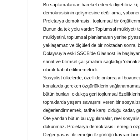
Bu saptamalardan hareket ederek diyebiliriz ki
demokrasisinin gelişmesine değil ama, yabancı
Proletarya demokrasisi, toplumsal bir örgütlenm
Bunun da tek yolu vardır: Toplumsal mülkiyet+t
mülkiyetini, toplumsal planlamanın yerine piya
yaklaşamaz ve ölçüleri de bir noktadan sonra, 
Dolayısıyla eski SSCB’de Glasnost ile başlayan 
sanat ve bilimsel çalışmalara sağladığı ‘olanakl
olarak kabul edilmemeli idi.
Sosyalist ülkelerde, özellikle onlarca yıl boyunc
konularda gereken özgürlüklerin sağlanamaması,
bütün bunları, oldukça geri toplumsal özellikler
topraklarda yaşam savaşımı veren bir sosyalizm s
değerlendirmemek, tarihe karşı olduğu kadar, ge
Öte yandan bütün bu uygulamalar, reel sosyalist
dokunmaz. Proletarya demokrasisi, emeğin özgür
Değer yasası ile emeğin özgürlüğü kavramlarının 