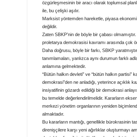
özgürleşmesinin bir aracı olarak toplumsal pl
ile, bu çelişki aşılır.
Marksist yöntemden hareketle, piyasa ekonomi
değildir.
Zaten SBKP’nin de böyle bir çabası olmamıştır. 
proletarya demokrasisi kavramı arasında çok önem
Daha doğrusu, böyle bir farkı, SBKP yaratmıştır
tanımlamaları, yanlızca aynı durumun farklı ad
anlamına gelmektedir.
“Bütün halkın devleti” ve “bütün halkın partisi”
demokrasi”den ne anladığı, yeterince açıklık ka
insiyatifinin gözardı edildiği bir demokrasi anlay
bu temelde değerlendirilmelidir. Kararların ekse
merkezi yönetim organlarının yeniden biçimlendiri
almaktadır.
Bu kararların mantığı, genellikle bürokrasinin t
direnişçilere karşı yeni ağırlıklar oluşturmayı