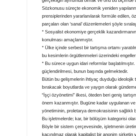
gerçekliğin ayırdında olmak ve onu bu biçimde
Sözkonusu süreçte ekonomik yeniden yapılanma
prensiplerinden yararlanılarak formüle edilen,
parçaları olan ‘sanal’ düzenlemeleri şöyle sıralay
* Sosyalist ekonomiye gerçeklik kazandırmanın t
konulması amaçlanmıştır.
* Ülke içinde serbest bir tartışma ortamı yaratı
bu kesimlerin örgütlenmeleri üzerindeki engeller 
* Bu sürece uygun idari reformlar başlatılmıştır. 
güçlendirilmesi, bunun başında gelmektedir.
Bütün bu gelişmelerin ihtiyaç duyduğu ideolojik 
bırakacak boyutlarda ve yaygın olarak gündeme g
“İşçi özyönetimi” ilkesi, öteden beri geniş tar
önem kazanmıştır. Bugüne kadar uygulanan ve esk
yönetiminin, proletarya demokrasisinin sağlıklı bi
Bu işletmelerde; kar, bir bölüşüm kategorisi ola
Böyle bir sistem çerçevesinde, işletmenin üretim
kaçınılmaz olarak kapitalist bir anonim şirketin y