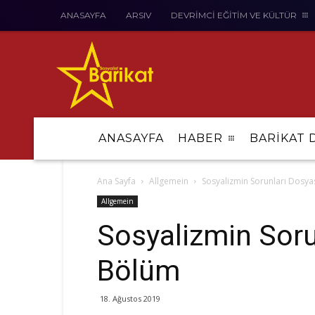
ANASAYFA
ARSIV
DEVRİMCİ EĞİTİM VE KÜLTÜR
ANASAYFA
HABER
BARİKAT 
Ana Sayfa
Allgemein
Sosyalizmin Sorunları Dosyas
Allgemein
Sosyalizmin Sorun
Bölüm
18. Ağustos 2019