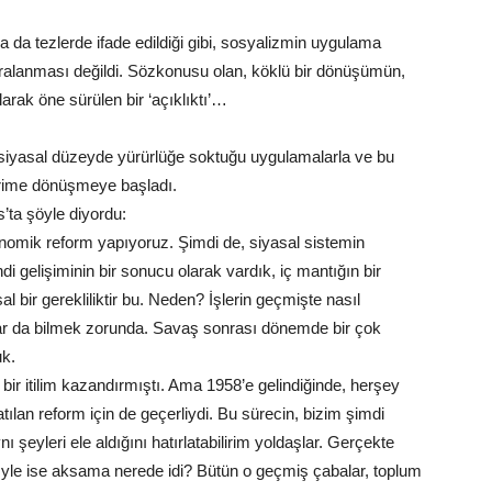
a da tezlerde ifade edildiği gibi, sosyalizmin uygulama
n aralanması değildi. Sözkonusu olan, köklü bir dönüşümün,
rak öne sürülen bir ‘açıklıktı’…
 siyasal düzeyde yürürlüğe soktuğu uygulamalarla ve bu
terime dönüşmeye başladı.
’ta şöyle diyordu:
ekonomik reform yapıyoruz. Şimdi de, siyasal sistemin
 gelişiminin bir sonucu olarak vardık, iç mantığın bir
 bir gerekliliktir bu. Neden? İşlerin geçmişte nasıl
nlar da bilmek zorunda. Savaş sonrası dönemde bir çok
uk.
bir itilim kazandırmıştı. Ama 1958’e gelindiğinde, herşey
tılan reform için de geçerliydi. Bu sürecin, bizim şimdi
şeyleri ele aldığını hatırlatabilirim yoldaşlar. Gerçekte
yle ise aksama nerede idi? Bütün o geçmiş çabalar, toplum