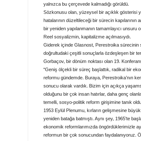
yalnızca bu çerçevede kalmadığı görüldü.
Sözkonusu olan, yüzeysel bir açıklık gösterisi y
hatalarının düzeltileceği bir sürecin kapılarını
bir yeniden yapılanmanın tamamlayıcı unsuru ola
Reel sosyalizmin, kapitalizme açılmasıydı.
Giderek içinde Glasnost, Perestroika sürecinin
doğrultudaki çeşitli sonuçlarla özdeşleşen bir 
Gorbaçov, bir dönüm noktası olan 19. Konferans
“Geniş ölçekli bir süreç başlattık, radikal bir 
reformu gündemde. Buraya, Perestroika’nın kendi
sonucu olarak vardık. Bizim için açıkça yaşamsal
olduğunu bir çok insan hatırlar, daha genç ola
temelli, sosyo-politik reform girişimine tanık old
1953 Eylül Plenumu, kırların gelişmesine büyük 
yeniden batağa batmıştı. Aynı şey, 1965’te başla
ekonomik reformlarımızda öngördüklerimizle aynı 
reformun bir çok sonucundan faydalanıyoruz. Ö