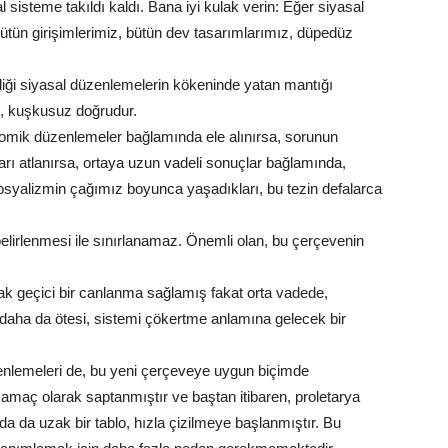
sisteme takıldı kaldı. Bana iyi kulak verin: Eğer siyasal
bütün girişimlerimiz, bütün dev tasarımlarımız, düpedüz
diği siyasal düzenlemelerin kökeninde yatan mantığı
le, kuşkusuz doğrudur.
omik düzenlemeler bağlamında ele alınırsa, sorunun
çları atlanırsa, ortaya uzun vadeli sonuçlar bağlamında,
osyalizmin çağımız boyunca yaşadıkları, bu tezin defalarca
belirlenmesi ile sınırlanamaz. Önemli olan, bu çerçevenin
k geçici bir canlanma sağlamış fakat orta vadede,
daha da ötesi, sistemi çökertme anlamına gelecek bir
enlemeleri de, bu yeni çerçeveye uygun biçimde
r amaç olarak saptanmıştır ve baştan itibaren, proletarya
 da uzak bir tablo, hızla çizilmeye başlanmıştır. Bu