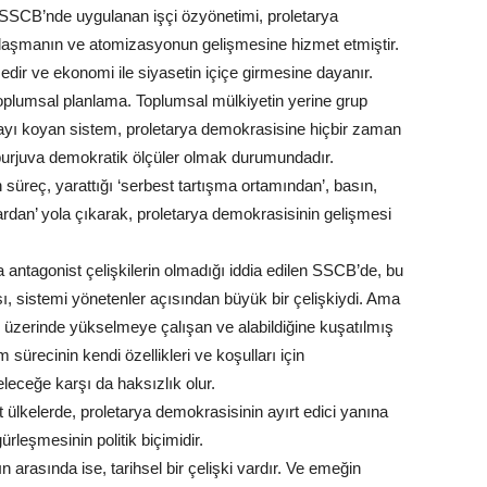
; SSCB’nde uygulanan işçi özyönetimi, proletarya
laşmanın ve atomizasyonun gelişmesine hizmet etmiştir.
edir ve ekonomi ile siyasetin içiçe girmesine dayanır.
oplumsal planlama. Toplumsal mülkiyetin yerine grup
sayı koyan sistem, proletarya demokrasisine hiçbir zaman
burjuva demokratik ölçüler olmak durumundadır.
süreç, yarattığı ‘serbest tartışma ortamından’, basın,
ardan’ yola çıkarak, proletarya demokrasisinin gelişmesi
a antagonist çelişkilerin olmadığı iddia edilen SSCB’de, bu
 sistemi yönetenler açısından büyük bir çelişkiydi. Ama
in üzerinde yükselmeye çalışan ve alabildiğine kuşatılmış
ürecinin kendi özellikleri ve koşulları için
leceğe karşı da haksızlık olur.
 ülkelerde, proletarya demokrasisinin ayırt edici yanına
leşmesinin politik biçimidir.
arasında ise, tarihsel bir çelişki vardır. Ve emeğin