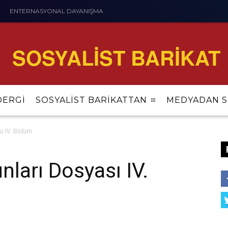
ENTERNASYONAL DAYANIŞMA
SOSYALİST BARİKAT
DERGİ
SOSYALİST BARİKATTAN
MEDYADAN S
ı IV. Bölüm
ları Dosyası IV.