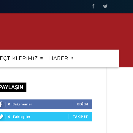
EÇTİKLERİMİZ
HABER
PAYLAŞIN
0
Beğenenler
BEĞEN
0
Takipçiler
TAKIP ET