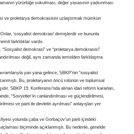
anlamanın yürürlüğe sokulması, değer yasasının yadsınması
si ve proletarya demokrasisini uzlaştırmak mümkün
Onlar, ‘sosyalist demokrasi’ demişlerdir ve bununla
li farklılıklar vardır.
. “Sosyalist demokrasi” ve “proletarya demokrasisi”
landırılması değil, aynı zamanda temelden farklılaşma
 kavramlarıyla yan yana gelince, SBKP’nin “sosyalist
zanmıştı. Bu, proletaryanın öncü rolünün ve toplumsal
ışıdır. SBKP 19. Konferansı’nda alınan idari reform kararları,
ninde, “Sovyetler’in canlandırılması ve güçlendirilmesi,
lmesi ve parti ile devletin ayrılması” anlayışları yer
asfiyesi yolunda çaba ve Gorbaçov’un parti içindeki
 amaçlaması biçiminde açıklanmıştı. Bu nedenle, genelde