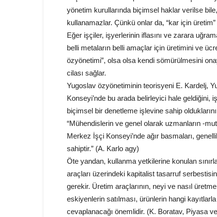
yönetim kurullarında biçimsel haklar verilse bile,
kullanamazlar. Çünkü onlar da, “kar için üretim”
Eğer işçiler, işyerlerinin iflasını ve zarara uğra
belli metaların belli amaçlar için üretimini ve ücr
özyönetimi”, olsa olsa kendi sömürülmesini onay
cilası sağlar.
Yugoslav özyönetiminin teorisyeni E. Kardelj, Yu
Konseyi’nde bu arada belirleyici hale geldiğini, i
biçimsel bir denetleme işlevine sahip olduklarını
“Mühendislerin ve genel olarak uzmanların -mutla
Merkez İşçi Konseyi’nde ağır basmaları, genellikl
sahiptir.” (A. Karlo agy)
Öte yandan, kullanma yetkilerine konulan sınırla
araçları üzerindeki kapitalist tasarruf serbest
gerekir. Üretim araçlarının, neyi ve nasıl üretmek
eskiyenlerin satılması, ürünlerin hangi kayıtlarla
cevaplanacağı önemlidir. (K. Boratav, Piyasa v