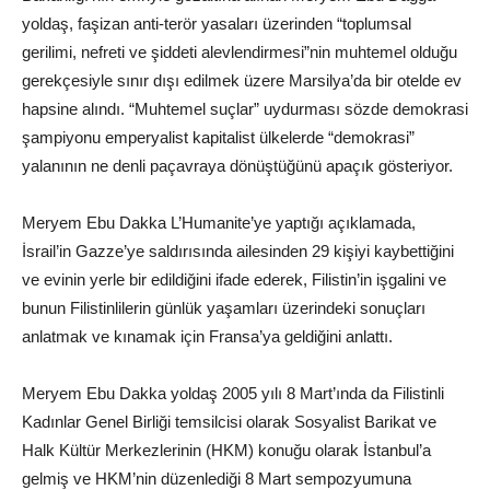
yoldaş, faşizan anti-terör yasaları üzerinden “toplumsal
gerilimi, nefreti ve şiddeti alevlendirmesi”nin muhtemel olduğu
gerekçesiyle sınır dışı edilmek üzere Marsilya’da bir otelde ev
hapsine alındı. “Muhtemel suçlar” uydurması sözde demokrasi
şampiyonu emperyalist kapitalist ülkelerde “demokrasi”
yalanının ne denli paçavraya dönüştüğünü apaçık gösteriyor.
Meryem Ebu Dakka L’Humanite’ye yaptığı açıklamada,
İsrail’in Gazze’ye saldırısında ailesinden 29 kişiyi kaybettiğini
ve evinin yerle bir edildiğini ifade ederek, Filistin’in işgalini ve
bunun Filistinlilerin günlük yaşamları üzerindeki sonuçları
anlatmak ve kınamak için Fransa’ya geldiğini anlattı.
Meryem Ebu Dakka yoldaş 2005 yılı 8 Mart’ında da Filistinli
Kadınlar Genel Birliği temsilcisi olarak Sosyalist Barikat ve
Halk Kültür Merkezlerinin (HKM) konuğu olarak İstanbul’a
gelmiş ve HKM’nin düzenlediği 8 Mart sempozyumuna