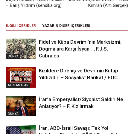
– Barış Yıldırım (sendika.org)
Kımran (Artı Gerçek)
İLGİLİ İÇERİKLER
YAZARIN DİĞER İÇERİKLERİ
Fidel ve Küba Devrimi’nin Marksizmi:
Dogmalara Karşı İsyan- I, F.J.S.
Cabrales
DÜNYA
Kızıldere Direniş ve Devrimin Kutup
Yıldızıdır! – Sosyalist Barikat / EÖC
AÇIKLAMALAR
İran’a Emperyalist/Siyonist Saldırı Ne
Anlatıyor? – F. Kızılırmak
DÜNYA
İran, ABD-İsrail Savaşı: Tek Yol