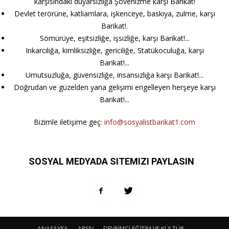
karşısındaki duyarsızlığa Şovenizme karşı Barikat!
Devlet terörüne, katliamlara, işkenceye, baskıya, zulme, karşı
Barikat!.
Sömürüye, eşitsizliğe, işsizliğe, karşı Barikat!...
Inkarcılığa, kimliksizliğe, gericiliğe, Statükoculuğa, karşı
Barikat!...
Umutsuzluğa, güvensizliğe, insansızlığa karşı Barikat!...
Doğrudan ve güzelden yana gelişimi engelleyen herşeye karşı
Barikat!...
Bizimle iletişime geç:
info@sosyalistbarikat1.com
SOSYAL MEDYADA SITEMIZI PAYLASIN
ANASAYFA
ARSIV
DEVRİMCİ EĞİTİM VE KÜLTÜR