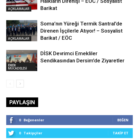
Halkların Direnişi – EÖC / Sosyalist
Barikat
AÇIKLAMALAR
Soma’nın Yüreği Termik Santral’de
Direnen İşçilerle Atıyor! – Sosyalist
Barikat / EÖC
AÇIKLAMALAR
DİSK Devrimci Emekliler
Sendikasından Dersim’de Ziyaretler
EMEK
MÜCADELESİ
PAYLAŞIN
0
Beğenenler
BEĞEN
0
Takipçiler
TAKIP ET