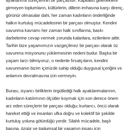
ayaklanma süreçlerinin bir parçasıdır. Kapitalist geleneklere
girmeyen toplumların, kültürlerin, dillerin imhasına karşı direnç,
görünür olmasalar dahi, her zaman kadınların önderliğinde
halkın kurtuluş mücadelesinin bir parçası olmuştur. Kendini
savunma kavramı her zaman halk sınıflarına, baskı
darbelerine cevap vermek zorunda kalanlara, ezilenlere aittir.
Tarihin bize yaşamımızın vazgeçilmez bir parçası olarak öz
savunma misyonunu yüklemesinin nedeni budur. Başka bir
yaşam tarzı bilmiyoruz, o nedenle fırsatçıların, kendini
savunmanın bizim içimizde sahip olduğu duygusal içeriğini ve
anlamını devralmasına izin vermeyin.
Burası, isyancı birliklerin örgütlediği halk ayaklanmalarının,
kadınların katılımının ölçütler koymak için son derece önem
arz eden süreçlerin bir parçası olduğu; kurtarıcı, öncü olarak
hareket ettiği ve insanları ufka doğru ve kolektif bir şekilde
kurtuluş yoluna götürdüğü yerdir. Silahlı mücadele, başlı
başına, özgür ve toplumsal bir yaşamın inşası için