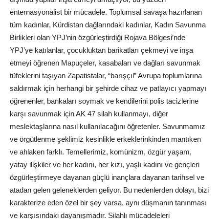
enternasyonalist bir mücadele. Toplumsal savaşa hazırlanan
tüm kadınlar, Kürdistan dağlarındaki kadınlar, Kadın Savunma
Birlikleri olan YPJ’nin özgürleştirdiği Rojava Bölgesi’nde
YPJ’ye katılanlar, çocukluktan barikatları çekmeyi ve inşa
etmeyi öğrenen Mapuçeler, kasabaları ve dağları savunmak
tüfeklerini taşıyan Zapatistalar, “barışçıl” Avrupa toplumlarına
saldırmak için herhangi bir şehirde cihaz ve patlayıcı yapmayı
öğrenenler, bankaları soymak ve kendilerini polis tacizlerine
karşı savunmak için AK 47 silah kullanmayı, diğer
meslektaşlarına nasıl kullanılacağını öğretenler. Savunmamız
ve örgütlenme şeklimiz kesinlikle erkeklerinkinden mantıken
ve ahlaken farklı. Temellerimiz, komünizm, özgür yaşam,
yatay ilişkiler ve her kadını, her kızı, yaşlı kadını ve gençleri
özgürleştirmeye dayanan güçlü inançlara dayanan tarihsel ve
atadan gelen geleneklerden geliyor. Bu nedenlerden dolayı, bizi
karakterize eden özel bir şey varsa, aynı düşmanın tanınması
ve karşısındaki dayanışmadır. Silahlı mücadeleleri