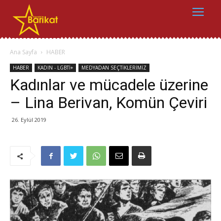
Ana Sayfa
HABER
HABER
KADIN - LGBTİ+
MEDYADAN SEÇTİKLERİMİZ
Kadınlar ve mücadele üzerine
– Lina Berivan, Komün Çeviri
26. Eylül 2019