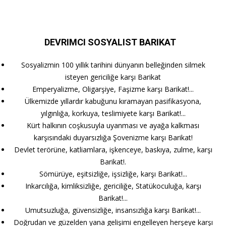
DEVRIMCI SOSYALIST BARIKAT
Sosyalizmin 100 yıllık tarihini dünyanın belleğinden silmek
isteyen gericiliğe karşı Barikat
Emperyalizme, Oligarşiye, Faşizme karşı Barikat!...
Ülkemizde yıllardır kabuğunu kıramayan pasifikasyona,
yılgınlığa, korkuya, teslimiyete karşı Barikat!...
Kürt halkının coşkusuyla uyanması ve ayağa kalkması
karşısındaki duyarsızlığa Şovenizme karşı Barikat!
Devlet terörüne, katliamlara, işkenceye, baskıya, zulme, karşı
Barikat!.
Sömürüye, eşitsizliğe, işsizliğe, karşı Barikat!...
Inkarcılığa, kimliksizliğe, gericiliğe, Statükoculuğa, karşı
Barikat!...
Umutsuzluğa, güvensizliğe, insansızlığa karşı Barikat!...
Doğrudan ve güzelden yana gelişimi engelleyen herşeye karşı