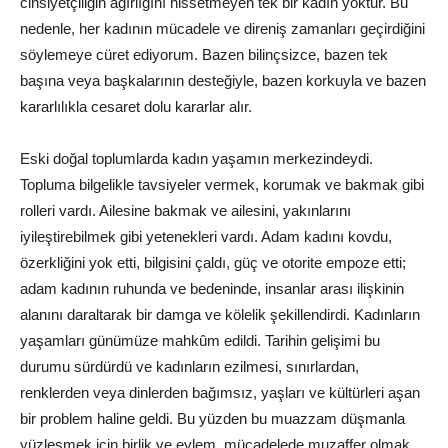
cinsiyetçiliğin ağırlığını hissetmeyen tek bir kadın yoktur. Bu
nedenle, her kadının mücadele ve direniş zamanları geçirdiğini
söylemeye cüret ediyorum. Bazen bilinçsizce, bazen tek
başına veya başkalarının desteğiyle, bazen korkuyla ve bazen
kararlılıkla cesaret dolu kararlar alır.
Eski doğal toplumlarda kadın yaşamın merkezindeydi.
Topluma bilgelikle tavsiyeler vermek, korumak ve bakmak gibi
rolleri vardı. Ailesine bakmak ve ailesini, yakınlarını
iyileştirebilmek gibi yetenekleri vardı. Adam kadını kovdu,
özerkliğini yok etti, bilgisini çaldı, güç ve otorite empoze etti;
adam kadının ruhunda ve bedeninde, insanlar arası ilişkinin
alanını daraltarak bir damga ve kölelik şekillendirdi. Kadınların
yaşamları günümüze mahkûm edildi. Tarihin gelişimi bu
durumu sürdürdü ve kadınların ezilmesi, sınırlardan,
renklerden veya dinlerden bağımsız, yaşları ve kültürleri aşan
bir problem haline geldi. Bu yüzden bu muazzam düşmanla
yüzleşmek için birlik ve eylem, mücadelede muzaffer olmak