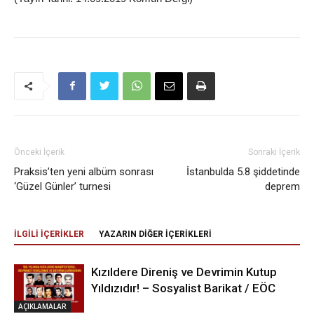
Önceki İçerik
Sonraki İçerik
Praksis’ten yeni albüm sonrası
İstanbulda 5.8 şiddetinde
‘Güzel Günler’ turnesi
deprem
İLGİLİ İÇERİKLER
YAZARIN DİĞER İÇERİKLERİ
Kızıldere Direniş ve Devrimin Kutup
Yıldızıdır! – Sosyalist Barikat / EÖC
AÇIKLAMALAR