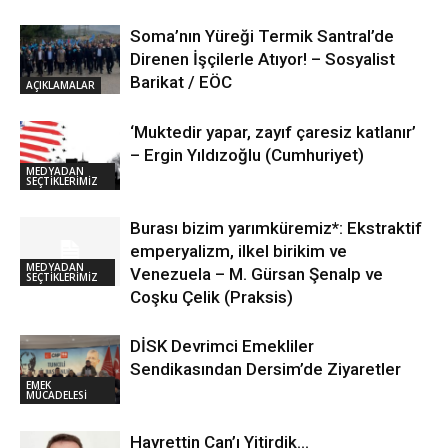
Soma’nın Yüreği Termik Santral’de
Direnen İşçilerle Atıyor! – Sosyalist
Barikat / EÖC
AÇIKLAMALAR
‘Muktedir yapar, zayıf çaresiz katlanır’
– Ergin Yıldızoğlu (Cumhuriyet)
MEDYADAN
SEÇTİKLERİMİZ
Burası bizim yarımküremiz*: Ekstraktif
emperyalizm, ilkel birikim ve
MEDYADAN
Venezuela – M. Gürsan Şenalp ve
SEÇTİKLERİMİZ
Coşku Çelik (Praksis)
DİSK Devrimci Emekliler
Sendikasından Dersim’de Ziyaretler
EMEK
MÜCADELESİ
Hayrettin Can’ı Yitirdik…