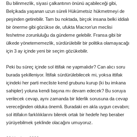
Bu bilinmezlik, siyasi çalkantının önünü açabileceği gibi,
Belçikada yaşanan uzun süreli Hükümetsiz hükmetmeyi de
peşinden getirebilir. Tam bu noktada, birçok insana belki iddialı
bir önerme gibi gözükse de, ufukta Macron’un meclisi
feshetme zorunluluğu da gündeme gelebilir. Fransa gibi bir
ülkede yönetememezlik, sürdürülebilir bir politika olamayacağı
için 3 ay içinde yeni bir seçim gözükebilir.
Peki bu süreç içinde sol ittifak ne yapmalıdır? Can alıcı soru
burada şekilleniyor. İttifak sürdürülebilecek mi, yoksa ittifak
içindeki her parti mecliste kend grubunu kurup (ki bu imkana
sahipler) yoluna kendi başına mı devam edecek? Bu soruya
verilecek cevap, aynı zamanda bir liderlik sorusuna da cevap
vereceğinden olduka önemli. Buradaki en akla uygun cevabın;
sol ittifakın farklılıklarını bilerek ortak bir hedefe hep beraber
yürüyebilmek şeklinde olacağını umuyoruz.