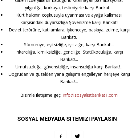
Ülkemizde yıllardır kabuğunu kıramayan pasifikasyona,
yılgınlığa, korkuya, teslimiyete karşı Barikat!...
Kürt halkının coşkusuyla uyanması ve ayağa kalkması
karşısındaki duyarsızlığa Şovenizme karşı Barikat!
Devlet terörüne, katliamlara, işkenceye, baskıya, zulme, karşı
Barikat!.
Sömürüye, eşitsizliğe, işsizliğe, karşı Barikat!...
Inkarcılığa, kimliksizliğe, gericiliğe, Statükoculuğa, karşı
Barikat!...
Umutsuzluğa, güvensizliğe, insansızlığa karşı Barikat!...
Doğrudan ve güzelden yana gelişimi engelleyen herşeye karşı
Barikat!...
Bizimle iletişime geç:
info@sosyalistbarikat1.com
SOSYAL MEDYADA SITEMIZI PAYLASIN