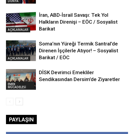
DÜNYA
İran, ABD-İsrail Savaşı: Tek Yol
Halkların Direnişi – EÖC / Sosyalist
Barikat
AÇIKLAMALAR
Soma’nın Yüreği Termik Santral’de
Direnen İşçilerle Atıyor! – Sosyalist
Barikat / EÖC
AÇIKLAMALAR
DİSK Devrimci Emekliler
Sendikasından Dersim’de Ziyaretler
EMEK
MÜCADELESİ
PAYLAŞIN