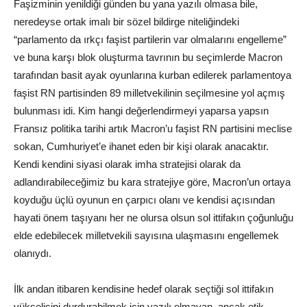
Faşizminin yenildiği günden bu yana yazılı olmasa bile,
neredeyse ortak imalı bir sözel bildirge niteliğindeki
“parlamento da ırkçı faşist partilerin var olmalarını engelleme”
ve buna karşı blok oluşturma tavrının bu seçimlerde Macron
tarafından basit ayak oyunlarına kurban edilerek parlamentoya
faşist RN partisinden 89 milletvekilinin seçilmesine yol açmış
bulunması idi. Kim hangi değerlendirmeyi yaparsa yapsın
Fransız politika tarihi artık Macron’u faşist RN partisini meclise
sokan, Cumhuriyet’e ihanet eden bir kişi olarak anacaktır.
Kendi kendini siyasi olarak imha stratejisi olarak da
adlandırabileceğimiz bu kara stratejiye göre, Macron’un ortaya
koyduğu üçlü oyunun en çarpıcı olanı ve kendisi açısından
hayati önem taşıyanı her ne olursa olsun sol ittifakın çoğunluğu
elde edebilecek milletvekili sayısına ulaşmasını engellemek
olanıydı.
İlk andan itibaren kendisine hedef olarak seçtiği sol ittifakın
yükselişini durdurabilmek için yazılı olmayan, ancak etik