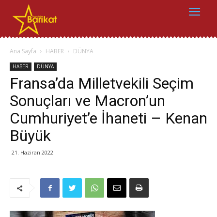
Ana Sayfa
HABER
DÜNYA
HABER
DÜNYA
Fransa’da Milletvekili Seçim
Sonuçları ve Macron’un
Cumhuriyet’e İhaneti – Kenan
Büyük
21. Haziran 2022