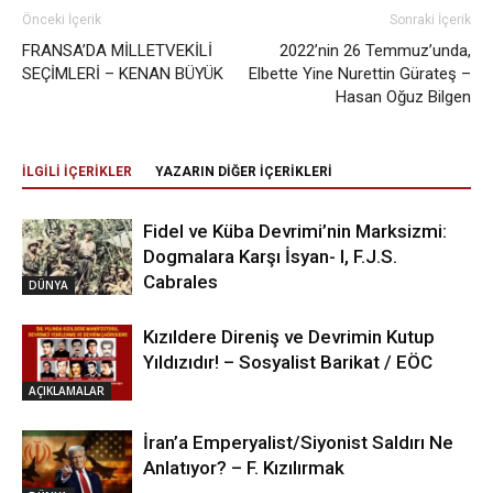
Önceki İçerik
Sonraki İçerik
FRANSA’DA MİLLETVEKİLİ
2022’nin 26 Temmuz’unda,
SEÇİMLERİ – KENAN BÜYÜK
Elbette Yine Nurettin Gürateş –
Hasan Oğuz Bilgen
İLGİLİ İÇERİKLER
YAZARIN DİĞER İÇERİKLERİ
Fidel ve Küba Devrimi’nin Marksizmi:
Dogmalara Karşı İsyan- I, F.J.S.
Cabrales
DÜNYA
Kızıldere Direniş ve Devrimin Kutup
Yıldızıdır! – Sosyalist Barikat / EÖC
AÇIKLAMALAR
İran’a Emperyalist/Siyonist Saldırı Ne
Anlatıyor? – F. Kızılırmak