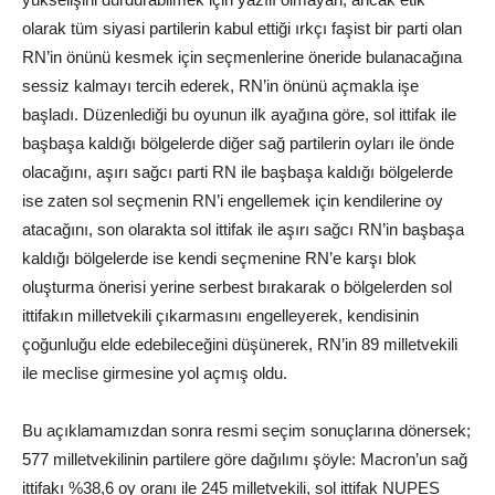
olarak tüm siyasi partilerin kabul ettiği ırkçı faşist bir parti olan
RN’in önünü kesmek için seçmenlerine öneride bulanacağına
sessiz kalmayı tercih ederek, RN’in önünü açmakla işe
başladı. Düzenlediği bu oyunun ilk ayağına göre, sol ittifak ile
başbaşa kaldığı bölgelerde diğer sağ partilerin oyları ile önde
olacağını, aşırı sağcı parti RN ile başbaşa kaldığı bölgelerde
ise zaten sol seçmenin RN’i engellemek için kendilerine oy
atacağını, son olarakta sol ittifak ile aşırı sağcı RN’in başbaşa
kaldığı bölgelerde ise kendi seçmenine RN’e karşı blok
oluşturma önerisi yerine serbest bırakarak o bölgelerden sol
ittifakın milletvekili çıkarmasını engelleyerek, kendisinin
çoğunluğu elde edebileceğini düşünerek, RN’in 89 milletvekili
ile meclise girmesine yol açmış oldu.
Bu açıklamamızdan sonra resmi seçim sonuçlarına dönersek;
577 milletvekilinin partilere göre dağılımı şöyle: Macron’un sağ
ittifakı %38,6 oy oranı ile 245 milletvekili, sol ittifak NUPES