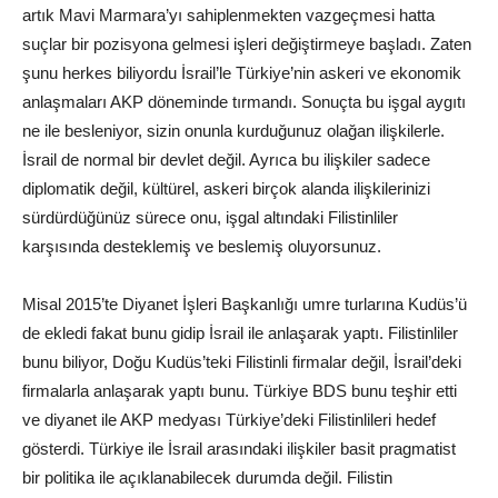
artık Mavi Marmara’yı sahiplenmekten vazgeçmesi hatta
suçlar bir pozisyona gelmesi işleri değiştirmeye başladı. Zaten
şunu herkes biliyordu İsrail’le Türkiye’nin askeri ve ekonomik
anlaşmaları AKP döneminde tırmandı. Sonuçta bu işgal aygıtı
ne ile besleniyor, sizin onunla kurduğunuz olağan ilişkilerle.
İsrail de normal bir devlet değil. Ayrıca bu ilişkiler sadece
diplomatik değil, kültürel, askeri birçok alanda ilişkilerinizi
sürdürdüğünüz sürece onu, işgal altındaki Filistinliler
karşısında desteklemiş ve beslemiş oluyorsunuz.
Misal 2015’te Diyanet İşleri Başkanlığı umre turlarına Kudüs’ü
de ekledi fakat bunu gidip İsrail ile anlaşarak yaptı. Filistinliler
bunu biliyor, Doğu Kudüs’teki Filistinli firmalar değil, İsrail’deki
firmalarla anlaşarak yaptı bunu. Türkiye BDS bunu teşhir etti
ve diyanet ile AKP medyası Türkiye’deki Filistinlileri hedef
gösterdi. Türkiye ile İsrail arasındaki ilişkiler basit pragmatist
bir politika ile açıklanabilecek durumda değil. Filistin