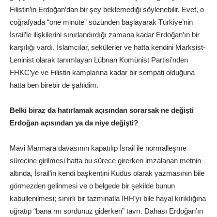
Filistin’in Erdoğan’dan bir şey beklemediği söylenebilir. Evet, o
coğrafyada “one minute” sözünden başlayarak Türkiye’nin
İsrail’le ilişkilerini sınırlandırdığı zamana kadar Erdoğan’ın bir
karşılığı vardı. İslamcılar, sekülerler ve hatta kendini Marksist-
Leninist olarak tanımlayan Lübnan Komünist Partisi’nden
FHKC’ye ve Filistin kamplarına kadar bir sempati olduğuna
hatta ben birebir de şahidim.
Belki biraz da hatırlamak açısından sorarsak ne değişti
Erdoğan açısından ya da niye değişti?
Mavi Marmara davasının kapatılıp İsrail ile normalleşme
sürecine girilmesi hatta bu sürece girerken imzalanan metnin
altında, İsrail’in kendi başkentini Kudüs olarak yazmasının bile
görmezden gelinmesi ve o belgede bir şekilde bunun
kabullenilmesi; sınırlı bir tazminatla İHH’yı bile hayal kırıklığına
uğratıp “bana mı sordunuz giderken” tavrı. Dahası Erdoğan’ın