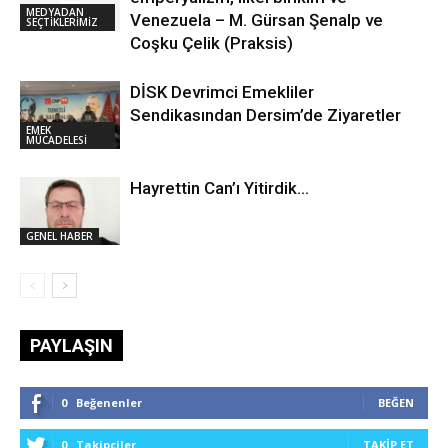
MEDYADAN
Venezuela – M. Gürsan Şenalp ve
SEÇTİKLERİMİZ
Coşku Çelik (Praksis)
DİSK Devrimci Emekliler
Sendikasından Dersim’de Ziyaretler
EMEK
MÜCADELESİ
Hayrettin Can’ı Yitirdik…
GENEL HABER
PAYLAŞIN
0
Beğenenler
BEĞEN
0
Takipçiler
TAKIP ET