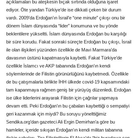
açıklamaları bu ateşkesin bıçak sırtında olduğuna işaret
ediyor. Öte yandan Türkiye’de ise dikkati çeken bir durum
vardı. 2009’da Erdoğan’ın İsrail’e “one minute” çıkışı onu bir
dönem İslam dünyasında “lider” konumuna ve bu yönde
beklentilere yükseltti. İslam dünyasında Erdoğan bu karşılığı
bir süre korudu. Fakat sonraki süreçte Erdoğan bu çıkışı, İsrail
ile olan ilişkileri yüzünden özellikle de Mavi Marmara’da
davasının üstünü kapatmasıyla kaybetti. Fakat Türkiye’de
özellikle İslamcı ve AKP tabanında Erdoğan’ın kendi
söylemlerinde de Filistin görünürlüğünü kaybetmedi. Özellikle
de bu çatışmalarla birlikte İHH ülkede covid-19 kapsamındaki
tam kapanmaya rağmen geniş bir yürüyüş düzenledi. Erdoğan
ise ülke liderlerini arayarak Filistin için çağrılar yapmaya
devam etti. Peki Erdoğan’ın bu çabaları kaybettiği o sempatiyi
geri kazanmak için miydi? Bu soruyu yönelttiğimiz
Sendika.org’dan gazeteci Ali Ergin Demirhan’a göre bu
hamleler, içeride sıkışan Erdoğan’ın kendi militan tabanına
ilişkin çabaları. Zira Filistinlilerin El Aksa’da “biz buradayız sen