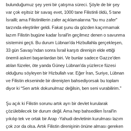
bulunduğumuz şey yeni bir çatışma süreci. Şöyle de bir şey
var çok eşitsiz bir savaş evet, 1000 tane Filistinli öldü, 5 tane
İsrailli; ama Filistinlilerin zafer açıklamalarına “bu mu zafer”
tarzında eleştiriler geldi. Fakat şunu da gözden kaçırmamak
lazım Filistin bugüne kadar İsrail’in geçilmez denen o savunma
sistemini geçti. Bu durum Lübnan’da Hizbullahla gerçekleşen,
33 gün Savaşı’ndan sonra İsrail karşıtı direnişin elde ettiği
önemli askeri başarılardan biri. Ve bunlar sadece Gazze’den
atılan füzeler, öte yanda Güney Lübnan’da yüzlerce füzesi
olduğunu söyleyen bir Hizbullah var. Eğer İran, Suriye, Lübnan
ve Filistin ekseninde bir direnişten bahsediyorsak bu toplam
diyor ki “Sen artık dokunulmaz değilsin, ben seni vurabilirim.”
Şu açık ki Filistin sorunu artık ayrı bir devlet kurularak
çözülebilecek bir durum değil. Ama hep bahsedilen İsrail’in
yıkılıp tek ve ortak bir Arap -Yahudi devletinin kurulması lazım
çok zor da olsa. Artık Filistin direnişinin önüne alması gereken