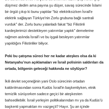
düşmez dedim ama payına şu düşer, savaş sürecinde İslami
bir örgüt çıkıp ki bunu yaptılar “biz elektriksizken İsrail’e
elektrik sağlayan Türkiye’nin Zorlu grubuna bağlı santrali
vurduk” der. Zorlu bunu yalanladı fakat “biz Filistinli
kardeşlerimizi destekleyen yatırımlar yaptık” demelerine
rağmen aslında İsrail’i ve bu işgali besleyen yatırımlar
yapıldığını Filistinliler biliyor.
Peki bu çatışma süreci her ne kadar ateşkes olsa da ki
Netanyahu’nun açıklamaları ve İsrail polisinin saldırıları da
ortada, bölgenin geleceği hakkında ne söylüyor?
İkili devlet seçeneğinin yani Oslo sürecinin ortadan
kaldırılmasından sonra Kudüs İsrail’in başkentiyken, etnik
temizlik sürüyorken sadece geçici bir ateşkesten
bahsedilebilir. İsrail yerleşim politikalarından mı ya da Kudüs’ü
başkenti yapmaktan mı vazgeçti? Hayır. Şu an içinde