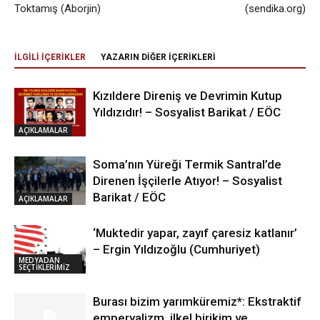
Toktamış (Aborjin)
(sendika.org)
İLGİLİ İÇERİKLER
YAZARIN DİĞER İÇERİKLERİ
Kızıldere Direniş ve Devrimin Kutup
Yıldızıdır! – Sosyalist Barikat / EÖC
AÇIKLAMALAR
Soma’nın Yüreği Termik Santral’de
Direnen İşçilerle Atıyor! – Sosyalist
Barikat / EÖC
AÇIKLAMALAR
‘Muktedir yapar, zayıf çaresiz katlanır’
– Ergin Yıldızoğlu (Cumhuriyet)
MEDYADAN
SEÇTİKLERİMİZ
Burası bizim yarımküremiz*: Ekstraktif
emperyalizm, ilkel birikim ve