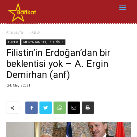
Ana Sayfa
HABER
HABER
MEDYADAN SEÇTİKLERİMİZ
Filistin’in Erdoğan’dan bir
beklentisi yok – A. Ergin
Demirhan (anf)
24. Mayıs 2021