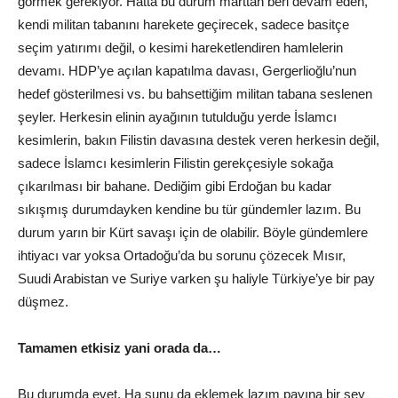
görmek gerekiyor. Hatta bu durum marttan beri devam eden,
kendi militan tabanını harekete geçirecek, sadece basitçe
seçim yatırımı değil, o kesimi hareketlendiren hamlelerin
devamı. HDP’ye açılan kapatılma davası, Gergerlioğlu’nun
hedef gösterilmesi vs. bu bahsettiğim militan tabana seslenen
şeyler. Herkesin elinin ayağının tutulduğu yerde İslamcı
kesimlerin, bakın Filistin davasına destek veren herkesin değil,
sadece İslamcı kesimlerin Filistin gerekçesiyle sokağa
çıkarılması bir bahane. Dediğim gibi Erdoğan bu kadar
sıkışmış durumdayken kendine bu tür gündemler lazım. Bu
durum yarın bir Kürt savaşı için de olabilir. Böyle gündemlere
ihtiyacı var yoksa Ortadoğu’da bu sorunu çözecek Mısır,
Suudi Arabistan ve Suriye varken şu haliyle Türkiye’ye bir pay
düşmez.
Tamamen etkisiz yani orada da…
Bu durumda evet. Ha şunu da eklemek lazım payına bir şey