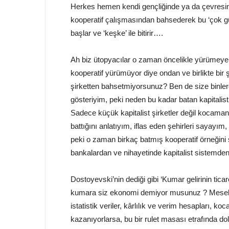
Herkes hemen kendi gençliğinde ya da çevresin
kooperatif çalışmasından bahsederek bu ‘çok gü
başlar ve ‘keşke’ ile bitirir….
Ah biz ütopyacılar o zaman öncelikle yürümeye
kooperatif yürümüyor diye ondan ve birlikte bi
şirketten bahsetmiyorsunuz? Ben de size binlerc
gösteriyim, peki neden bu kadar batan kapitali
Sadece küçük kapitalist şirketler değil kocama
battığını anlatıyım, iflas eden şehirleri sayayım
peki o zaman birkaç batmış kooperatif örneğini s
bankalardan ve nihayetinde kapitalist sistem
Dostoyevski’nin dediği gibi ‘Kumar gelirinin ticar
kumara siz ekonomi demiyor musunuz ? Mesela 
istatistik veriler, kârlılık ve verim hesapları, koc
kazanıyorlarsa, bu bir rulet masası etrafında dol