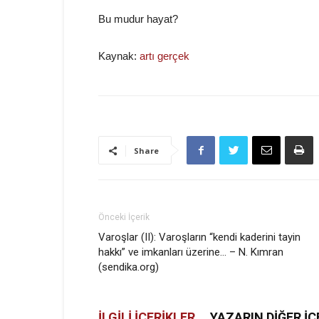
Bu mudur hayat?
Kaynak:
artı gerçek
Share
Önceki İçerik
Varoşlar (II): Varoşların “kendi kaderini tayin
hakkı” ve imkanları üzerine… – N. Kımran
(sendika.org)
İLGİLİ İÇERİKLER
YAZARIN DİĞER İÇ