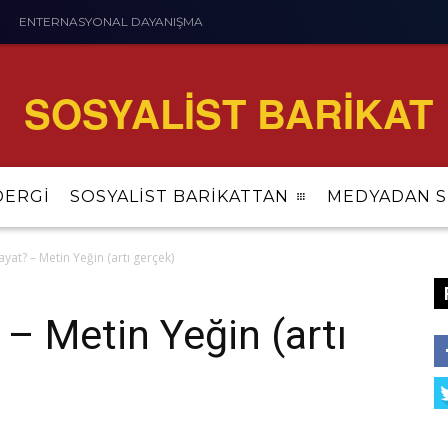
ENTERNASYONAL DAYANIŞMA
SOSYALİST BARİKAT
DERGİ
SOSYALİST BARİKATTAN
MEDYADAN S
at? – Metin Yeğin (artı gerçek)
– Metin Yeğin (artı