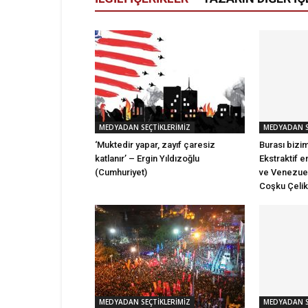
MEDYADAN SEÇTİKLERİMİZ
MEDYADAN S
‘Muktedir yapar, zayıf çaresiz
Burası bizi
katlanır’ – Ergin Yıldızoğlu
Ekstraktif e
(Cumhuriyet)
ve Venezuel
Coşku Çelik
MEDYADAN SEÇTİKLERİMİZ
MEDYADAN S