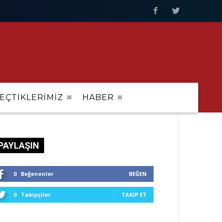
EÇTİKLERİMİZ
HABER
PAYLAŞIN
0
Beğenenler
BEĞEN
0
Takipçiler
TAKIP ET