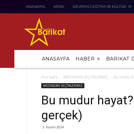
ANASAYFA
ARSIV
DEVRİMCİ EĞİTİM VE KÜLTÜR
ANASAYFA
HABER
BARİKAT 
Ana Sayfa
MEDYADAN SEÇTİKLERİMİZ
Bu mudur hay
MEDYADAN SEÇTİKLERİMİZ
Bu mudur hayat? 
gerçek)
3. Kasım 2024