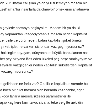
de kurulmaya çalışılan ya da yürütülemeyen mesela bir
zel’ ama ‘bu insanlarla da olmuyor’ örneklerini anlatmaya
n şeylerle sormaya başlayalım. Madem bir ya da iki
r şey yapmaktan vazgeçiyorsanız mesela neden kapitalist
e, binlerce yürümeyen, batan kapitalist şirket örneği
st şirket, işletme varken siz ondan vaz geçmiyorsunuz?
n holdingler sayayım, dünyanın en büyük bankalarının nasıl
, her şey bir yana iflas eden ülkeleri peş peşe sıralayayım ve
ayarak vazgeçenler neden kapitalist şirketlerden, kapitalist
den vazgeçmiyorsunuz?
et gelirinden ne farkı var? Özellikle kapitalist sistemde bu
koca bir rulet masası olan borsada kazananlar, eğer
a koca laflarla mesela ‘iktisadi parametre’ler ile
aşıp kaç kere kırmızıya, siyaha, teke ve çifte geldiğini