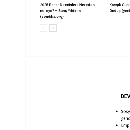
2025 Bahar Direnişleri: Nereden
Karışık Gün
nereye? – Barış Yıldırım
Öndeş (yen
(sendika.org)
DEV
Sosya
geric
Empe