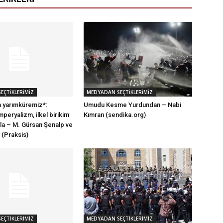
EÇTİKLERİMİZ
MEDYADAN SEÇTİKLERİMİZ
m yarımküremiz*:
Umudu Kesme Yurdundan – Nabi
mperyalizm, ilkel birikim
Kımran (sendika.org)
a – M. Gürsan Şenalp ve
 (Praksis)
EÇTİKLERİMİZ
MEDYADAN SEÇTİKLERİMİZ