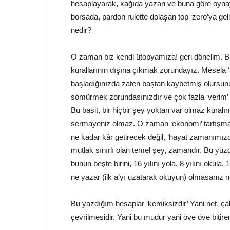
hesaplayarak, kağıda yazan ve buna göre oynay
borsada, pardon rulette dolaşan top ‘zero’ya ge
nedir?
O zaman biz kendi ütopyamıza! geri dönelim. B
kurallarının dışına çıkmak zorundayız. Mesela ‘
başladığınızda zaten baştan kaybetmiş olursunuz
sömürmek zorundasınızdır ve çok fazla ‘verim’ e
Bu basit, bir hiçbir şey yoktan var olmaz kural
sermayeniz olmaz. O zaman ‘ekonomi’ tartışması
ne kadar kâr getirecek değil, ‘hayat zamanımız
mutlak sınırlı olan temel şey, zamandır. Bu y
bunun beşte birini, 16 yılını yola, 8 yılını okula,
ne yazar (ilk a’yı uzatarak okuyun) olmasanız n
Bu yazdığım hesaplar ‘kemiksizdir’ Yani net, çalı
çevrilmesidir. Yani bu mudur yani öve öve biti