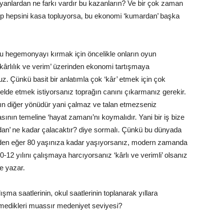
anlardan ne farkı vardır bu kazanların? Ve bir çok zaman
lip hepsini kasa topluyorsa, bu ekonomi ‘kumardan’ başka
u hegemonyayı kırmak için öncelikle onların oyun
kârlılık ve verim’ üzerinden ekonomi tartışmaya
. Çünkü basit bir anlatımla çok ‘kâr’ etmek için çok
lde etmek istiyorsanız toprağın canını çıkarmanız gerekir.
ının diğer yönüdür yani çalmaz ve talan etmezseniz
nın temeline ‘hayat zamanı’nı koymalıdır. Yani bir iş bize
dan’ ne kadar çalacaktır? diye sormalı. Çünkü bu dünyada
üzden eğer 80 yaşınıza kadar yaşıyorsanız, modern zamanda
 10-12 yılını çalışmaya harcıyorsanız ‘kârlı ve verimli’ olsanız
e yazar.
şma saatlerinin, okul saatlerinin toplanarak yıllara
remedikleri muassır medeniyet seviyesi?