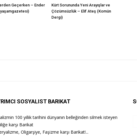
lerden Geçerken – Ender
Kürt Sorununda Yeni Arayışlar ve
iyaşamgazetesi)
Çözümsüzlük – Elif Ateş (Komün
Dergi)
RIMCI SOSYALIST BARIKAT
S
lizmin 100 yıllık tarihini dünyanın belleğinden silmek isteyen
iliğe karşı Barikat
ryalizme, Oligarşiye, Faşizme karşı Barikat!...