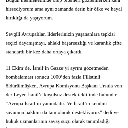
Bugün memleketimde olup bitenleri g
ö
zlemlerken kahr
hissediyorum ama aynı zamanda derin bir
ö
fke ve hayal
kırıklığı da yaşıyorum.
Sevgili Avrupalılar, liderlerinizin yaşananlara tepkisi
seçici dayanışmayı, ahlaki başarısızlığı ve karanlık çifte
standardı bir kez daha ortaya çıkardı.
11 Ekim’de, İsrail’in Gazze’yi ayrım g
ö
zetmeden
bombalaması sonucu 1000’den fazla Filistinli
ö
ldürülmüşken, Avrupa Komisyonu Başkanı
Ursula von
der Leyen
İsrail’e koşulsuz destek teklifinde bulundu:
“Avrupa İsrail’in yanı
ndad
ır. Ve İsrail’in kendini
savunma hakkını da tam olarak destekliyoruz” dedi ve
hukuk uzmanlarının savaş suçu olarak tanımladığı