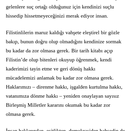
gelenlere suç ortağı olduğunuz için kendinizi suçlu
hissedip hissetmeyeceğinizi merak ediyor insan.
Filistinlilerin maruz kaldığı vahş
ete ele
ştirel bir g
ö
zle
bakıp, bunun doğru olup olmadığını kendinize sormak
bu kadar da zor olmasa gerek. Bir tarih kitabı açıp
Filistin’de olup bitenleri okuyup öğrenmek, kendi
kaderimizi tayin etme ve geri d
ö
nüş hakkı
mücadelemizi anlamak bu kadar zor olmasa gerek.
Haklarımızı – direnme hakkı, işgalden kurtulma hakkı,
vatanımı
za d
ö
nme hakkı – yeniden onaylayan sayısız
Birleşmiş Milletler kararını okumak bu kadar zor
olmasa gerek.
İnsan haklarından, eşitlikten, demokrasiden bahsedip de