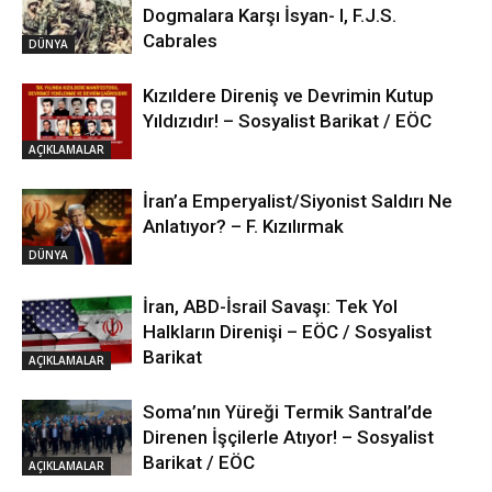
Dogmalara Karşı İsyan- I, F.J.S.
Cabrales
DÜNYA
Kızıldere Direniş ve Devrimin Kutup
Yıldızıdır! – Sosyalist Barikat / EÖC
AÇIKLAMALAR
İran’a Emperyalist/Siyonist Saldırı Ne
Anlatıyor? – F. Kızılırmak
DÜNYA
İran, ABD-İsrail Savaşı: Tek Yol
Halkların Direnişi – EÖC / Sosyalist
Barikat
AÇIKLAMALAR
Soma’nın Yüreği Termik Santral’de
Direnen İşçilerle Atıyor! – Sosyalist
Barikat / EÖC
AÇIKLAMALAR