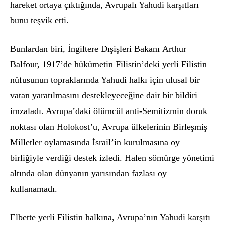
hareket ortaya çıktığında, Avrupalı Yahudi karşıtları
bunu teşvik etti.
Bunlardan biri, İngiltere Dışişleri Bakanı
Arthur
Balfour, 1917’de h
ükümetin Filistin’deki yerli Filistin
nüfusunun topraklarında Yahudi halkı için ulusal bir
vatan yaratılmasını destekleyeceğine dair bir bildiri
imzaladı. Avrupa’daki
ö
lümcül anti-Semitizmin doruk
noktası olan Holokost’u, Avrupa ülkelerinin Birleşmiş
Milletler oylamasında İsrail’in kurulmasına oy
birliğiyle verdiği destek izledi. Halen s
ö
mü
rge y
ö
netimi
altında olan dünyanın yarısından fazlası oy
kullanamadı.
Elbette yerli Filistin halkına, Avrupa’nın Yahudi karşıtı