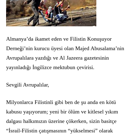
Almanya’da ikamet eden ve Filistin Konuşuyor
Derneği’nin kurucu üyesi olan Majed Abusalama’nin
Avrupalılara yazdığı ve Al Jazeera gazetesinin
yayınladığı İngilizce mektubun çevirisi.
Sevgili Avrupalılar,
Milyonlarca Filistinli gibi ben de şu anda en k
ö
tü
kabusu yaşıyorum; yeni bir
ö
lüm ve kitlesel yıkım
dalgası halkımızın üzerine çökerken, sizin basitç
e
“
İsrail-Filistin çatış
mas
ını
n “y
ükselmesi” olarak