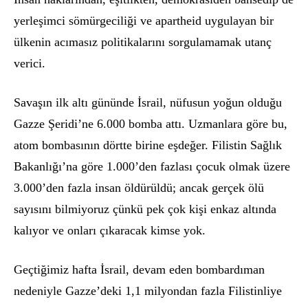
yerleşimci s
ö
mürgeciliği ve apartheid uygulayan bir
ülkenin acı
mas
ız politikalarını sorgulamamak utanç
verici.
Savaşın ilk altı gününde İsrail, nüfusun yoğun olduğu
Gazze Şeridi’ne 6.000 bomba attı. Uzmanlara g
ö
re bu,
atom bombasını
n d
ö
rtte birine eşdeğer. Filistin Sağlık
Bakanlığı’na g
ö
re 1.000’den fazlası çocuk olmak üzere
3.000’den fazla insan
ö
ldürüldü; ancak gerçek
ö
lü
sayısını bilmiyoruz çünkü pek çok kişi enkaz altında
kalıyor ve onları çıkaracak kimse yok.
Ge
çtiğimiz hafta İsrail, devam eden bombardıman
nedeniyle Gazze’deki 1,1 milyondan fazla Filistinliye