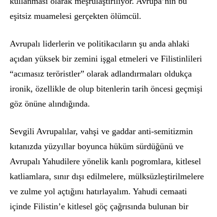
kullanması olarak meşrulaştırılıyor. Avrupa’nın bu
eşitsiz muamelesi gerçekten
ö
lümcü
l.
Avrupalı liderlerin ve politikacıların şu anda ahlaki
açıdan yüksek bir zemini işgal etmeleri ve Filistinlileri
“acı
mas
ız ter
ö
ristler” olarak adlandırmaları oldukça
ironik,
ö
zellikle de olup bitenlerin tarih
ö
ncesi geçmiş
i
g
ö
z
ö
nü
ne al
ındığı
nda.
Sevgili Avrupalılar, vahşi ve gaddar anti-semitizmin
kıtanızda yüzyıllar boyunca hüküm sürdüğünü ve
Avrupalı Yahudilere y
ö
nelik kanlı pogromlara, kitlesel
katliamlara, sınır dışı edilmelere, mü
lks
üzleştirilmelere
ve zulme yol açtığını
hat
ırlayalım. Yahudi cemaati
içinde Filistin’e kitlesel göç çağrısında bulunan bir