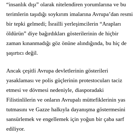
“insanlı
k d
ışı” olarak nitelendiren yorumlarına ve bu
terimlerin taşıdığı soykırım imalarına Avrupa’dan resmi
bir tepki gelmedi; İsrailli yerleşimcilerin “Arapları
öldürün” diye bağırdıkları g
ö
sterilerinin de hiçbir
zaman kınanmadığı g
ö
z
ö
nü
ne al
ındığında, bu hiç de
şaşırtıcı değ
il.
Ancak çeşitli Avrupa devletlerinin g
ö
sterileri
yasaklaması ve polis güçlerinin protestocuları taciz
etmesi ve d
ö
vmesi nedeniyle, diasporadaki
Filistinlilerin ve onların Avrupalı müttefiklerinin yas
tutmasını ve Gazze halkıyla dayanışma g
ö
stermesini
sansürlemek ve engellemek için yoğun bir çaba sarf
ediliyor.