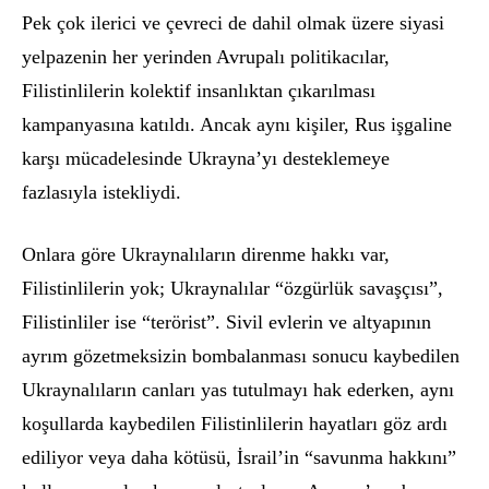
Pek çok ilerici ve çevreci de dahil olmak üzere siyasi
yelpazenin her yerinden Avrupalı politikacılar,
Filistinlilerin kolektif insanlıktan çıkarılması
kampanyasına katıldı. Ancak aynı kişiler, Rus işgaline
karşı mücadelesinde Ukrayna’yı desteklemeye
fazlasıyla istekliydi.
Onlara g
ö
re Ukraynalıların direnme hakkı var,
Filistinlilerin yok; Ukraynalılar
“ö
zgürlük savaşçısı”,
Filistinliler ise
“
ter
ö
rist”. Sivil evlerin ve altyapının
ayrım g
ö
zetmeksizin bombalanması sonucu kaybedilen
Ukraynalıların canları yas tutulmayı hak ederken, aynı
koşullarda kaybedilen Filistinlilerin hayatları g
ö
z ardı
ediliyor veya daha k
ö
tüsü, İsrail’in “savunma hakkını”