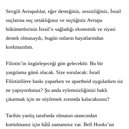
Sevgili Avrupalılar, eğ
er deste
ğiniz, sessizliğiniz, İsrail
suçları
na su
ç ortaklığınız ve seçtiğiniz Avrupa
hükümetlerinin İsrail’e sağladığı ekonomik ve siyasi
destek olmasaydı, bugün onların hayatlarından
korkmazdım.
Filistin’in
ö
zgürleş
ece
ğ
i g
ün gelecektir. Bu bir
yargılama günü olacak. Size sorulacak: İsrail
Filistinlilere baskı yaparken ve apartheid uygularken siz
ne yapıyordunuz? Şu anda eylemsizliğinizi haklı
çıkarmak iç
in ne s
ö
ylemek zorunda kalacaksını
z?
Tarihin yanlış tarafında olmanı
n utanc
ından
kurtulmanız iç
in h
âlâ zamanınız var. Bell Hooks’un