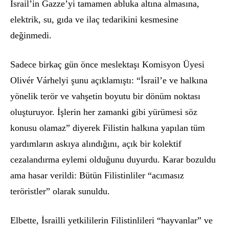
İsrail’in Gazze’yi tamamen abluka altına almasına,
elektrik, su, gıda ve ilaç tedarikini kesmesine
değinmedi.
Sadece birkaç gün
ö
nce meslektaşı Komisyon
Ü
yesi
Oliv
é
r V
árhelyi şunu açıklamıştı: “İsrail’e ve halkına
y
ö
nelik ter
ö
r ve vahşetin boyutu bir d
ö
nüm noktası
oluşturuyor. İşlerin her zamanki gibi yürümesi s
ö
z
konusu olamaz” diyerek Filistin halkına yapılan tüm
yardımların askıya alındığını, açık bir kolektif
cezalandırma eylemi olduğunu duyurdu. Karar bozuldu
ama hasar verildi: Bütün Filistinliler
“
acı
mas
ız
ter
ö
ristler” olarak sunuldu.
Elbette, İsrailli yetkililerin Filistinlileri “hayvanlar” ve