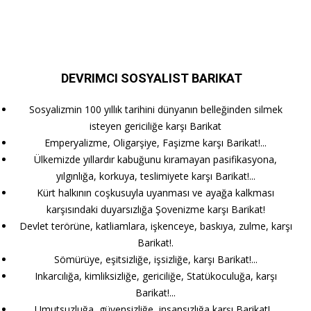
DEVRIMCI SOSYALIST BARIKAT
Sosyalizmin 100 yıllık tarihini dünyanın belleğinden silmek
isteyen gericiliğe karşı Barikat
Emperyalizme, Oligarşiye, Faşizme karşı Barikat!...
Ülkemizde yıllardır kabuğunu kıramayan pasifikasyona,
yılgınlığa, korkuya, teslimiyete karşı Barikat!...
Kürt halkının coşkusuyla uyanması ve ayağa kalkması
karşısındaki duyarsızlığa Şovenizme karşı Barikat!
Devlet terörüne, katliamlara, işkenceye, baskıya, zulme, karşı
Barikat!.
Sömürüye, eşitsizliğe, işsizliğe, karşı Barikat!...
Inkarcılığa, kimliksizliğe, gericiliğe, Statükoculuğa, karşı
Barikat!...
Umutsuzluğa, güvensizliğe, insansızlığa karşı Barikat!...