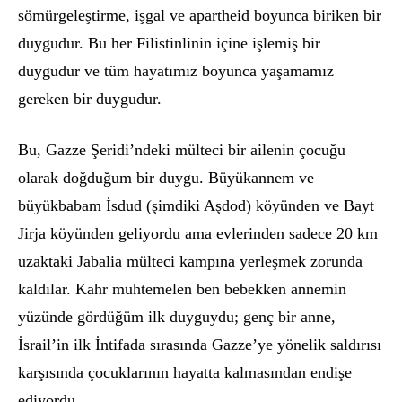
s
ö
mü
rgele
ştirme, işgal ve apartheid boyunca biriken bir
duygudur. Bu her Filistinlinin içine işlemiş bir
duygudur ve tüm hayatımız boyunca yaşamamız
gereken bir duygudur.
Bu, Gazze Şeridi’ndeki mülteci bir ailenin ç
ocu
ğu
olarak doğduğum bir duygu. Büyükannem ve
büyükbabam İ
sdud (
şimdiki Aş
dod) k
ö
yünden ve Bayt
Jirja k
ö
yünden geliyordu ama evlerinden sadece 20 km
uzaktaki Jabalia mülteci kampına yerleşmek zorunda
kaldılar. Kahr muhtemelen ben bebekken annemin
yüzünde g
ö
rdüğüm ilk duyguydu; genç bir anne,
İsrail’in ilk İntifada sırasında Gazze’ye y
ö
nelik saldırısı
karşısında çocuklarının hayatta kalmasından endişe
ediyordu.