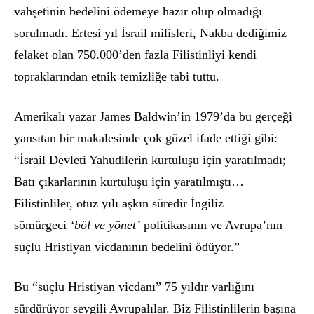
vahşetinin bedelini
ö
demeye hazır olup olmadığı
sorulmadı. Ertesi yıl İsrail milisleri, Nakba dediğimiz
felaket olan 750.000’den fazla Filistinliyi kendi
topraklarından etnik temizliğe tabi tuttu.
Amerikalı yazar James Baldwin’in 1979’da bu gerçeği
yansıtan bir makalesinde çok güzel ifade ettiği gibi:
“İsrail Devleti Yahudilerin kurtuluşu için yaratılmadı;
Batı çıkarlarının kurtuluşu için yaratılmıştı…
Filistinliler, otuz yılı aşkın süredir İngiliz
s
ö
mürgeci
‘b
ö
l ve y
ö
net’
politikasının ve Avrupa’nı
n
su
çlu Hristiyan vicdanının bedelini
ö
düyor.”
Bu
“
suçlu Hristiyan vicdanı” 75 yıldır varlığını
sürdürüyor sevgili Avrupalılar. Biz Filistinlilerin başına