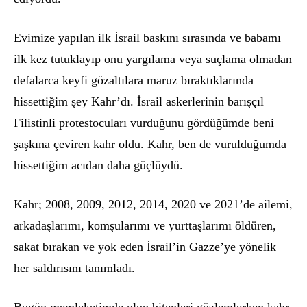
Evimize yapılan ilk İsrail baskını sırasında ve babamı
ilk kez tutuklayıp onu yargılama veya suçlama olmadan
defalarca keyfi g
ö
zaltılara maruz bıraktıklarında
hissettiğim şey Kahr’dı. İsrail askerlerinin barışçıl
Filistinli protestocuları vurduğunu g
ö
rdüğümde beni
şaşkına çeviren kahr oldu. Kahr, ben de vurulduğumda
hissettiğ
im ac
ıdan daha güçlü
yd
ü.
Kahr; 2008, 2009, 2012, 2014, 2020 ve 2021’de ailemi,
arkadaşlarımı, komşularımı ve yurttaşlarımı öldüren,
sakat bırakan ve yok eden İsrail’in Gazze’ye y
ö
nelik
her saldırısını tanımladı.