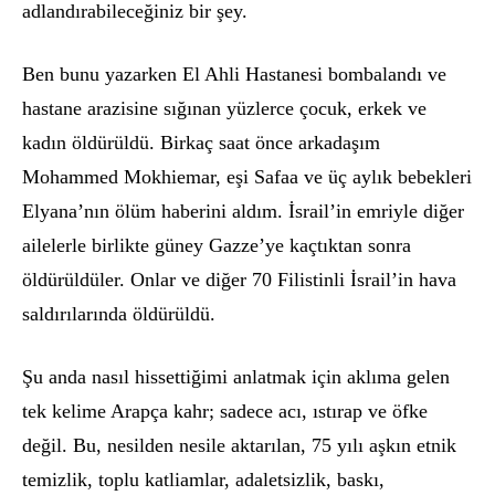
adlandırabileceğiniz bir şey.
Ben bunu yazarken El Ahli Hastanesi bombalandı ve
hastane arazisine sığınan yüzlerce çocuk, erkek ve
kadın
ö
ldürüldü. Birkaç saat
ö
nce arkadaşım
Mohammed Mokhiemar, eşi Safaa ve üç aylık bebekleri
Elyana’nın
ö
lüm haberini aldım. İsrail’in emriyle diğer
ailelerle birlikte güney Gazze’ye kaçtıktan sonra
ö
ldürüldüler. Onlar ve diğer 70 Filistinli İsrail’in hava
saldırılarında
ö
ldürüldü.
Şu anda nasıl hissettiğimi anlatmak için aklıma gelen
tek kelime Arapça kahr; sadece acı, ıstırap ve
ö
fke
değil. Bu, nesilden nesile aktarılan, 75 yılı aşkın etnik
temizlik, toplu katliamlar, adaletsizlik, baskı,