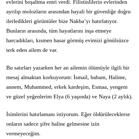
evlerini boşaltma emri verdi. Filistinlilerin evlerinden
ayrılıp molozların arasından hayali bir güvenliğe doğru
ilerledikleri g
ö
rüntüler bize Nakba’yı
hat
ırlatıyor.
Bunların arasında, tüm hayatlarını inşa etmeye
harcadıkları, kısmen hasar g
ö
rmüş evimizi g
ö
nülsüzce
terk eden ailem de var.
Bu satırları yazarken her an ailemin
ö
lümüyle ilgili bir
mesaj almaktan korkuyorum: İsmail, babam, Halime,
annem, Muhammed, erkek kardeşim, Esmaa, yengem
ve güzel yeğenlerim Elya (6 yaşında) ve Naya (2 aylık).
İsimlerini hatırlamanı istiyorum. Eğer
ö
ldürüleceklerse
onların sadece şifre haline gelmesine izin
vermeyeceğim.