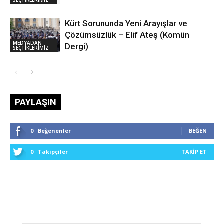
SEÇTİKLERİMİZ
Kürt Sorununda Yeni Arayışlar ve
Çözümsüzlük – Elif Ateş (Komün
MEDYADAN
Dergi)
SEÇTİKLERİMİZ
PAYLAŞIN
0
Beğenenler
BEĞEN
0
Takipçiler
TAKIP ET