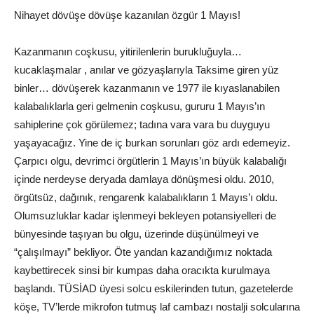
Nihayet dövüşe dövüşe kazanılan özgür 1 Mayıs!
Kazanmanın coşkusu, yitirilenlerin burukluğuyla…
kucaklaşmalar , anılar ve gözyaşlarıyla Taksime giren yüz
binler… dövüşerek kazanmanın ve 1977 ile kıyaslanabilen
kalabalıklarla geri gelmenin coşkusu, gururu 1 Mayıs’ın
sahiplerine çok görülemez; tadına vara vara bu duyguyu
yaşayacağız. Yine de iç burkan sorunları göz ardı edemeyiz.
Çarpıcı olgu, devrimci örgütlerin 1 Mayıs’ın büyük kalabalığı
içinde nerdeyse deryada damlaya dönüşmesi oldu. 2010,
örgütsüz, dağınık, rengarenk kalabalıkların 1 Mayıs’ı oldu.
Olumsuzluklar kadar işlenmeyi bekleyen potansiyelleri de
bünyesinde taşıyan bu olgu, üzerinde düşünülmeyi ve
“çalışılmayı” bekliyor. Öte yandan kazandığımız noktada
kaybettirecek sinsi bir kumpas daha oracıkta kurulmaya
başlandı. TÜSİAD üyesi solcu eskilerinden tutun, gazetelerde
köşe, TV’lerde mikrofon tutmuş laf cambazı nostalji solcularına