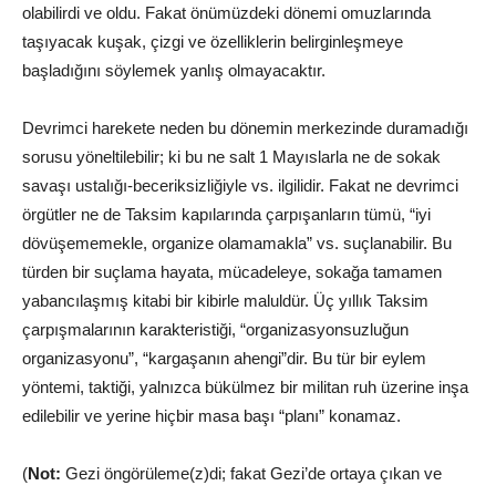
olabilirdi ve oldu. Fakat önümüzdeki dönemi omuzlarında
taşıyacak kuşak, çizgi ve özelliklerin belirginleşmeye
başladığını söylemek yanlış olmayacaktır.
Devrimci harekete neden bu dönemin merkezinde duramadığı
sorusu yöneltilebilir; ki bu ne salt 1 Mayıslarla ne de sokak
savaşı ustalığı-beceriksizliğiyle vs. ilgilidir. Fakat ne devrimci
örgütler ne de Taksim kapılarında çarpışanların tümü, “iyi
dövüşememekle, organize olamamakla” vs. suçlanabilir. Bu
türden bir suçlama hayata, mücadeleye, sokağa tamamen
yabancılaşmış kitabi bir kibirle maluldür. Üç yıllık Taksim
çarpışmalarının karakteristiği, “organizasyonsuzluğun
organizasyonu”, “kargaşanın ahengi”dir. Bu tür bir eylem
yöntemi, taktiği, yalnızca bükülmez bir militan ruh üzerine inşa
edilebilir ve yerine hiçbir masa başı “planı” konamaz.
(
Not:
Gezi öngörüleme(z)di; fakat Gezi’de ortaya çıkan ve