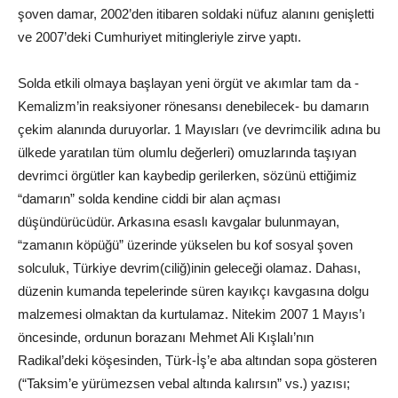
şoven damar, 2002’den itibaren soldaki nüfuz alanını genişletti
ve 2007’deki Cumhuriyet mitingleriyle zirve yaptı.
Solda etkili olmaya başlayan yeni örgüt ve akımlar tam da -
Kemalizm’in reaksiyoner rönesansı denebilecek- bu damarın
çekim alanında duruyorlar. 1 Mayısları (ve devrimcilik adına bu
ülkede yaratılan tüm olumlu değerleri) omuzlarında taşıyan
devrimci örgütler kan kaybedip gerilerken, sözünü ettiğimiz
“damarın” solda kendine ciddi bir alan açması
düşündürücüdür. Arkasına esaslı kavgalar bulunmayan,
“zamanın köpüğü” üzerinde yükselen bu kof sosyal şoven
solculuk, Türkiye devrim(ciliğ)inin geleceği olamaz. Dahası,
düzenin kumanda tepelerinde süren kayıkçı kavgasına dolgu
malzemesi olmaktan da kurtulamaz. Nitekim 2007 1 Mayıs’ı
öncesinde, ordunun borazanı Mehmet Ali Kışlalı’nın
Radikal’deki köşesinden, Türk-İş’e aba altından sopa gösteren
(“Taksim’e yürümezsen vebal altında kalırsın” vs.) yazısı;