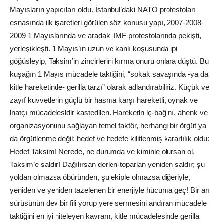
Mayısların yapıcıları oldu. İstanbul’daki NATO protestoları
esnasında ilk işaretleri görülen söz konusu yapı, 2007-2008-
2009 1 Mayıslarında ve aradaki IMF protestolarında pekişti,
yerleşikleşti. 1 Mayıs’ın uzun ve kanlı koşusunda ipi
göğüsleyip, Taksim’in zincirlerini kırma onuru onlara düştü. Bu
kuşağın 1 Mayıs mücadele taktiğini, “sokak savaşında -ya da
kitle hareketinde- gerilla tarzı” olarak adlandırabiliriz. Küçük ve
zayıf kuvvetlerin güçlü bir hasma karşı hareketli, oynak ve
inatçı mücadelesidir kastedilen. Hareketin iç-bağını, ahenk ve
organizasyonunu sağlayan temel faktör, herhangi bir örgüt ya
da örgütlenme değil; hedef ve hedefe kilitlenmiş kararlılık oldu:
Hedef Taksim! Nerede, ne durumda ve kiminle olursan ol,
Taksim’e saldır! Dağılırsan derlen-toparlan yeniden saldır; şu
yoldan olmazsa öbüründen, şu ekiple olmazsa diğeriyle,
yeniden ve yeniden tazelenen bir enerjiyle hücuma geç! Bir arı
sürüsünün dev bir fili yorup yere sermesini andıran mücadele
taktiğini en iyi niteleyen kavram, kitle mücadelesinde gerilla