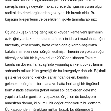
savaşlarının içindeydiler, fakat sürece damgasını vuran olgu
radikal devrimci örgütlerden çok, yeni bir kuşak oldu. Bu
kuşağın bileşenlerini ve özelliklerini şöyle tanımlayabiliriz:
Üçüncü kuşak varoş gençliği; ki köyden kente yeni gelmenin
ezikliğini ya da kentte tutunma ümidinin idare-i maslahatçılığını
tüketmiş, kentlileşmiş, fakat kentin göz çıkaran-başımıza
kakılan nimetlerinden sürgün edilmiş; itilmenin ve yoksunluğun
öfkesiyle yüklü bir isyankarlıktır 2007’den itibaren Taksim
kapılarını döven. Tarlabaşı’nda yoğunlaşan kent yoksullarının
şahsında militan Kürt gençliği de bu kategoriye dahildir. Eğitimli
işsizler ve öğrenci gençlik saflarından gelen, kendini
geleneksel örgütsel formlarla ve hatta herhangi bir örgütsel
formla ifade etmeyen (fakat yasal sol partilerden devrimci
yapılara kadar geniş bir yelpazede örgütleri de besleyen)
anarşizan damar, ki olumlu bir değer atfediyoruz bu damara.
Üç kategoriden mürekkep militan kuşak bu dönemde 1