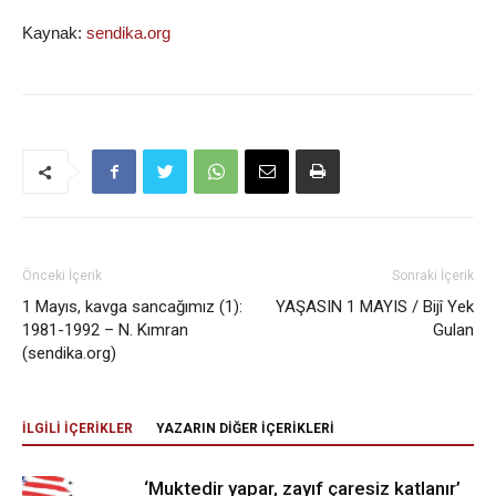
Kaynak:
sendika.org
Önceki İçerik
Sonraki İçerik
1 Mayıs, kavga sancağımız (1):
YAŞASIN 1 MAYIS / Bijî Yek
1981-1992 – N. Kımran
Gulan
(sendika.org)
İLGİLİ İÇERİKLER
YAZARIN DİĞER İÇERİKLERİ
‘Muktedir yapar, zayıf çaresiz katlanır’