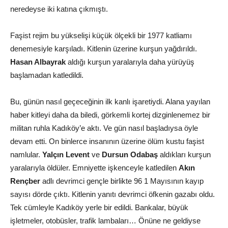
neredeyse iki katına çıkmıştı.
Faşist rejim bu yükselişi küçük ölçekli bir 1977 katliamı
denemesiyle karşıladı. Kitlenin üzerine kurşun yağdırıldı.
Hasan Albayrak
aldığı kurşun yaralarıyla daha yürüyüş
başlamadan katledildi.
Bu, günün nasıl geçeceğinin ilk kanlı işaretiydi. Alana yayılan
haber kitleyi daha da biledi, görkemli kortej dizginlenemez bir
militan ruhla Kadıköy’e aktı. Ve gün nasıl başladıysa öyle
devam etti. On binlerce insanının üzerine ölüm kustu faşist
namlular.
Yalçın Levent
ve
Dursun Odabaş
aldıkları kurşun
yaralarıyla öldüler. Emniyette işkenceyle katledilen
Akın
Rençber
adlı devrimci gençle birlikte 96 1 Mayısının kayıp
sayısı dörde çıktı. Kitlenin yanıtı devrimci öfkenin gazabı oldu.
Tek cümleyle Kadıköy yerle bir edildi. Bankalar, büyük
işletmeler, otobüsler, trafik lambaları… Önüne ne geldiyse