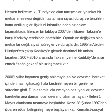
Hemen belirtelim ki, Türkiye’de alan tartışmaları yalınkat bir
mekan meselesi değildir; tastamam siyasi duruş ve tercihleri,
hatta verili güçler ilişkisini kristalize eden bir anlam
taşımaktadır. Benzer bir tabloyu 2007’den itibaren Taksim’e
karşı Kadıköy tercihinde görebiliriz. Oynak ve değişken olan
mekanlar değil, siyasi süreçler ve duruşlardır. 1995’te Abide-i
Hürriyet’ten çıkıp Kadıköy’e gitmek devrimci bir anlam
taşırken; 2007-2010 arasında Taksim yerine Kadıköy’de ısrar
etmek “sağa çeken” bir uzlaşmacılıktır.
2000’li yıllar boyunca geniş anlamıyla sol ve devrimci hareket,
içinden nasıl çıkacağı hala kestirilemeyen bir gerileme
sürecine girdi. Dün esamisi okunmayan bazı yapılar, devrimci
hareketin ana damarı olan devrimci akımları aşan kitleleri 1
Mayıs alanlarına taşımaya başladılar. Keza 28 Şubat 1997’den
itibaren etkisi belirginleşmeye başlayan katı Kemalist-sosyal