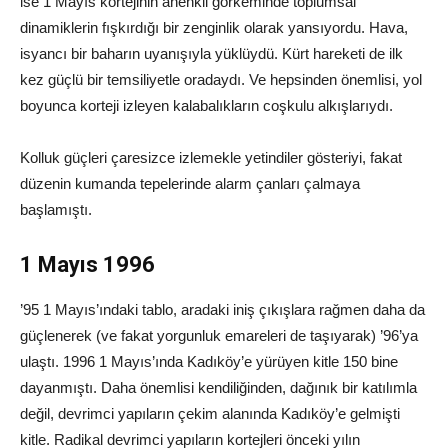
ise 1 Mayıs kortejinin ahenkli görkeminde toplumsal
dinamiklerin fışkırdığı bir zenginlik olarak yansıyordu. Hava,
isyancı bir baharın uyanışıyla yüklüydü. Kürt hareketi de ilk
kez güçlü bir temsiliyetle oradaydı. Ve hepsinden önemlisi, yol
boyunca korteji izleyen kalabalıkların coşkulu alkışlarıydı.
Kolluk güçleri çaresizce izlemekle yetindiler gösteriyi, fakat
düzenin kumanda tepelerinde alarm çanları çalmaya
başlamıştı.
1 Mayıs 1996
’95 1 Mayıs’ındaki tablo, aradaki iniş çıkışlara rağmen daha da
güçlenerek (ve fakat yorgunluk emareleri de taşıyarak) ’96’ya
ulaştı. 1996 1 Mayıs’ında Kadıköy’e yürüyen kitle 150 bine
dayanmıştı. Daha önemlisi kendiliğinden, dağınık bir katılımla
değil, devrimci yapıların çekim alanında Kadıköy’e gelmişti
kitle. Radikal devrimci yapıların kortejleri önceki yılın