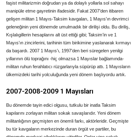
faşist militarizmin doğrudan ya da dolaylı yollarla sol sahayı
manipüle etme gayretinin ifadesidir. Fakat 2007’den itibaren
gelişen militan 1 Mayıs-Taksim kavgaları, 1 Mayıs’ın devrimci
geleneğinin yeni dönemde umulmadık bir dirilişi oldu. Bu diriliş,
Kışlalıgillerin hesaplarını alt üst ettiği gibi; Taksim’in ve 1
Mayıs’ın zincirlerini, tarihinin tüm birikimine yaslanarak kırmayı
da başardı. 2007 1 Mayıs’ı, 1997’den beri süregelen yenilgi
yıllarının ölü toprağını -hiç olmazsa 1 Mayıslar bağlamında-
militan ruhun ferahlatıcı rüzgarlarıyla süpürüp attı. 1 Mayısların
ülkemizdeki tarihi yolculuğunda yeni dönem başlıyordu artık.
2007-2008-2009 1 Mayısları
Bu dönemde tayin edici olgusu, tutkulu bir inatla Taksim
kapılarını zorlayan militan sokak savaşlarıdır. Yeni dönem
militanlığının geçmişten en önemli farkı, aktörleridir. Geçmişte
bu tür kavgaların merkezinde duran örgüt ve partiler, bu
dönemde merkezi ağırlıklarını yitirdiler. Onlar yine sokak