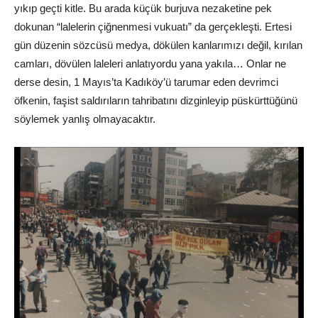
yıkıp geçti kitle. Bu arada küçük burjuva nezaketine pek
dokunan “lalelerin çiğnenmesi vukuatı” da gerçekleşti. Ertesi
gün düzenin sözcüsü medya, dökülen kanlarımızı değil, kırılan
camları, dövülen laleleri anlatıyordu yana yakıla… Onlar ne
derse desin, 1 Mayıs’ta Kadıköy’ü tarumar eden devrimci
öfkenin, faşist saldırıların tahribatını dizginleyip püskürttüğünü
söylemek yanlış olmayacaktır.