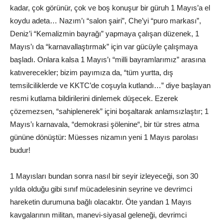
kadar, çok görünür, çok ve boş konuşur bir güruh 1 Mayıs’a el
koydu adeta… Nazım’ı “salon şairi”, Che’yi “puro markası”,
Deniz’i “Kemalizmin bayrağı” yapmaya çalışan düzenek, 1
Mayıs’ı da “karnavallaştırmak” için var gücüyle çalışmaya
başladı. Onlara kalsa 1 Mayıs’ı “milli bayramlarımız” arasına
katıverecekler; bizim payımıza da, “tüm yurtta, dış
temsilciliklerde ve KKTC’de coşuyla kutlandı…” diye başlayan
resmi kutlama bildirilerini dinlemek düşecek. Ezerek
çözemezsen, “sahiplenerek” içini boşaltarak anlamsızlaştır; 1
Mayıs’ı karnavala, “demokrasi şölenine“, bir tür stres atma
gününe dönüştür: Müesses nizamın yeni 1 Mayıs parolası
budur!
1 Mayısları bundan sonra nasıl bir seyir izleyeceği, son 30
yılda olduğu gibi sınıf mücadelesinin seyrine ve devrimci
hareketin durumuna bağlı olacaktır. Öte yandan 1 Mayıs
kavgalarının militan, manevi-siyasal geleneği, devrimci