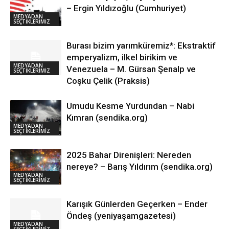
– Ergin Yıldızoğlu (Cumhuriyet)
MEDYADAN
SEÇTİKLERİMİZ
Burası bizim yarımküremiz*: Ekstraktif
emperyalizm, ilkel birikim ve
MEDYADAN
Venezuela – M. Gürsan Şenalp ve
SEÇTİKLERİMİZ
Coşku Çelik (Praksis)
Umudu Kesme Yurdundan – Nabi
Kımran (sendika.org)
MEDYADAN
SEÇTİKLERİMİZ
2025 Bahar Direnişleri: Nereden
nereye? – Barış Yıldırım (sendika.org)
MEDYADAN
SEÇTİKLERİMİZ
Karışık Günlerden Geçerken – Ender
Öndeş (yeniyaşamgazetesi)
MEDYADAN