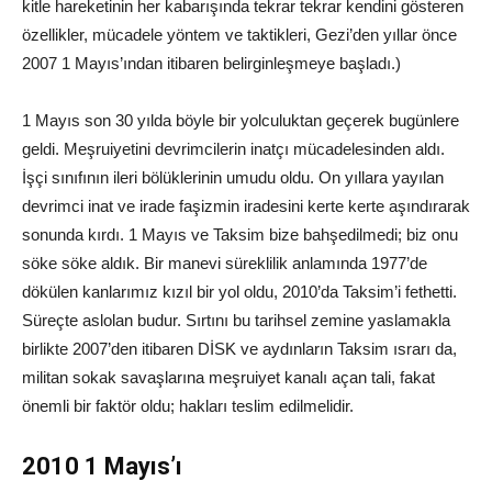
kitle hareketinin her kabarışında tekrar tekrar kendini gösteren
özellikler, mücadele yöntem ve taktikleri, Gezi’den yıllar önce
2007 1 Mayıs’ından itibaren belirginleşmeye başladı.)
1 Mayıs son 30 yılda böyle bir yolculuktan geçerek bugünlere
geldi. Meşruiyetini devrimcilerin inatçı mücadelesinden aldı.
İşçi sınıfının ileri bölüklerinin umudu oldu. On yıllara yayılan
devrimci inat ve irade faşizmin iradesini kerte kerte aşındırarak
sonunda kırdı. 1 Mayıs ve Taksim bize bahşedilmedi; biz onu
söke söke aldık. Bir manevi süreklilik anlamında 1977’de
dökülen kanlarımız kızıl bir yol oldu, 2010’da Taksim’i fethetti.
Süreçte aslolan budur. Sırtını bu tarihsel zemine yaslamakla
birlikte 2007’den itibaren DİSK ve aydınların Taksim ısrarı da,
militan sokak savaşlarına meşruiyet kanalı açan tali, fakat
önemli bir faktör oldu; hakları teslim edilmelidir.
2010 1 Mayıs’ı