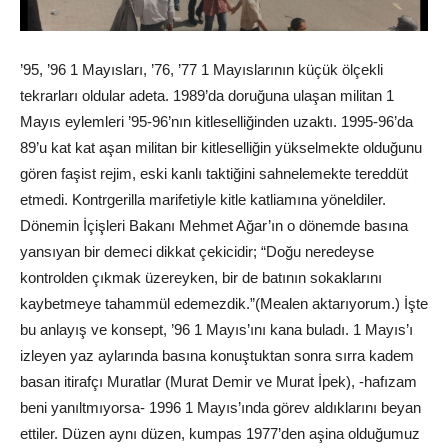
’95, ’96 1 Mayısları, ’76, ’77 1 Mayıslarının küçük ölçekli
tekrarları oldular adeta. 1989’da doruğuna ulaşan militan 1
Mayıs eylemleri ’95-96’nın kitleselliğinden uzaktı. 1995-96’da
89’u kat kat aşan militan bir kitleselliğin yükselmekte olduğunu
gören faşist rejim, eski kanlı taktiğini sahnelemekte tereddüt
etmedi. Kontrgerilla marifetiyle kitle katliamına yöneldiler.
Dönemin İçişleri Bakanı Mehmet Ağar’ın o dönemde basına
yansıyan bir demeci dikkat çekicidir; “Doğu neredeyse
kontrolden çıkmak üzereyken, bir de batının sokaklarını
kaybetmeye tahammül edemezdik.”(Mealen aktarıyorum.) İşte
bu anlayış ve konsept, ’96 1 Mayıs’ını kana buladı. 1 Mayıs’ı
izleyen yaz aylarında basına konuştuktan sonra sırra kadem
basan itirafçı Muratlar (Murat Demir ve Murat İpek), -hafızam
beni yanıltmıyorsa- 1996 1 Mayıs’ında görev aldıklarını beyan
ettiler. Düzen aynı düzen, kumpas 1977’den aşina olduğumuz