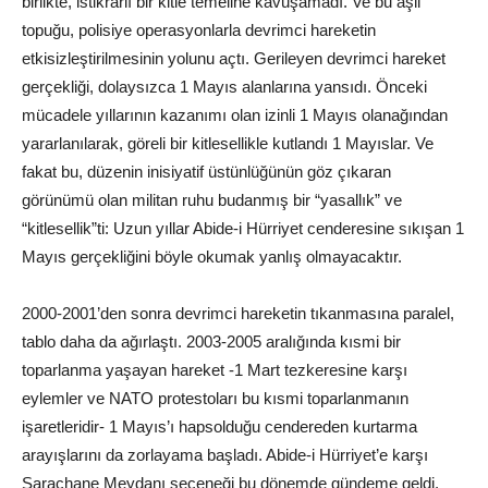
birlikte, istikrarlı bir kitle temeline kavuşamadı. Ve bu aşil
topuğu, polisiye operasyonlarla devrimci hareketin
etkisizleştirilmesinin yolunu açtı. Gerileyen devrimci hareket
gerçekliği, dolaysızca 1 Mayıs alanlarına yansıdı. Önceki
mücadele yıllarının kazanımı olan izinli 1 Mayıs olanağından
yararlanılarak, göreli bir kitlesellikle kutlandı 1 Mayıslar. Ve
fakat bu, düzenin inisiyatif üstünlüğünün göz çıkaran
görünümü olan militan ruhu budanmış bir “yasallık” ve
“kitlesellik”ti: Uzun yıllar Abide-i Hürriyet cenderesine sıkışan 1
Mayıs gerçekliğini böyle okumak yanlış olmayacaktır.
2000-2001’den sonra devrimci hareketin tıkanmasına paralel,
tablo daha da ağırlaştı. 2003-2005 aralığında kısmi bir
toparlanma yaşayan hareket -1 Mart tezkeresine karşı
eylemler ve NATO protestoları bu kısmi toparlanmanın
işaretleridir- 1 Mayıs’ı hapsolduğu cendereden kurtarma
arayışlarını da zorlayama başladı. Abide-i Hürriyet’e karşı
Saraçhane Meydanı seçeneği bu dönemde gündeme geldi.