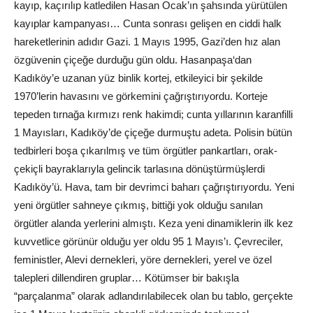
kayıp, kaçırılıp katledilen Hasan Ocak’ın şahsında yürütülen
kayıplar kampanyası… Cunta sonrası gelişen en ciddi halk
hareketlerinin adıdır Gazi. 1 Mayıs 1995, Gazi’den hız alan
özgüvenin çiçeğe durduğu gün oldu. Hasanpaşa‘dan
Kadıköy’e uzanan yüz binlik kortej, etkileyici bir şekilde
1970’lerin havasını ve görkemini çağrıştırıyordu. Korteje
tepeden tırnağa kırmızı renk hakimdi; cunta yıllarının karanfilli
1 Mayısları, Kadıköy’de çiçeğe durmuştu adeta. Polisin bütün
tedbirleri boşa çıkarılmış ve tüm örgütler pankartları, orak-
çekiçli bayraklarıyla gelincik tarlasına dönüştürmüşlerdi
Kadıköy’ü. Hava, tam bir devrimci baharı çağrıştırıyordu. Yeni
yeni örgütler sahneye çıkmış, bittiği yok olduğu sanılan
örgütler alanda yerlerini almıştı. Keza yeni dinamiklerin ilk kez
kuvvetlice görünür olduğu yer oldu 95 1 Mayıs’ı. Çevreciler,
feministler, Alevi dernekleri, yöre dernekleri, yerel ve özel
talepleri dillendiren gruplar… Kötümser bir bakışla
“parçalanma” olarak adlandırılabilecek olan bu tablo, gerçekte