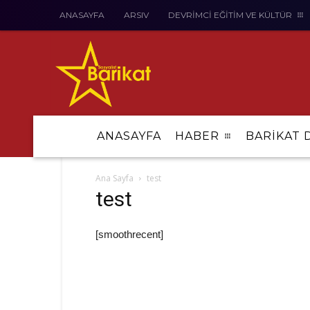
ANASAYFA
ARSIV
DEVRİMCİ EĞİTİM VE KÜLTÜR
ANASAYFA
HABER
BARİKAT 
Ana Sayfa
test
test
[smoothrecent]