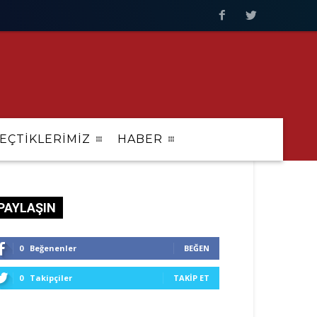
EÇTİKLERİMİZ
HABER
PAYLAŞIN
0
Beğenenler
BEĞEN
0
Takipçiler
TAKIP ET