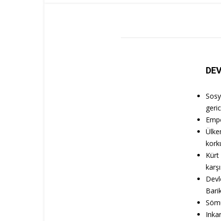
DEV
Sosya
geric
Empe
Ülke
korku
Kürt
karş
Devl
Barik
Sömür
Inkar