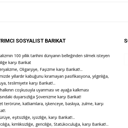
RIMCI SOSYALIST BARIKAT
S
lizmin 100 yıllık tarihini dünyanın belleğinden silmek isteyen
iliğe karşı Barikat
ryalizme, Oligarşiye, Faşizme karşı Barikat!...
mizde yıllardır kabuğunu kıramayan pasifikasyona, yılgınlığa,
ya, teslimiyete karşı Barikat!...
 halkının coşkusuyla uyanması ve ayağa kalkması
ısındaki duyarsızlığa Şovenizme karşı Barikat!
et terörüne, katliamlara, işkenceye, baskıya, zulme, karşı
at!.
üye, eşitsizliğe, işsizliğe, karşı Barikat!...
cılığa, kimliksizliğe, gericiliğe, Statükoculuğa, karşı Barikat!...